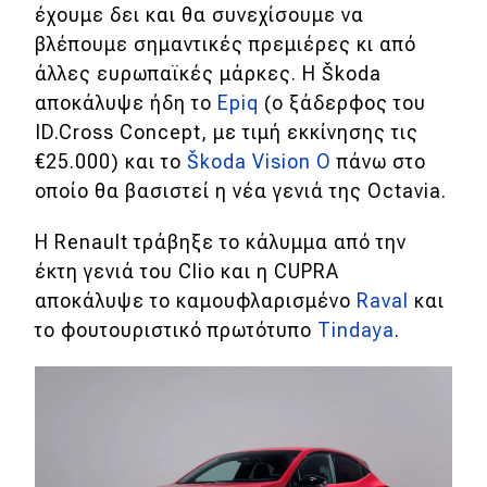
έχουμε δει και θα συνεχίσουμε να
βλέπουμε σημαντικές πρεμιέρες κι από
άλλες ευρωπαϊκές μάρκες. Η Škoda
αποκάλυψε ήδη το
Epiq
(ο ξάδερφος του
ID.Cross Concept, με τιμή εκκίνησης τις
€25.000) και το
Škoda Vision O
πάνω στο
οποίο θα βασιστεί η νέα γενιά της Octavia.
H Renault τράβηξε το κάλυμμα από την
έκτη γενιά του Clio και η CUPRA
αποκάλυψε το καμουφλαρισμένο
Raval
και
το φουτουριστικό πρωτότυπο
Tindaya
.