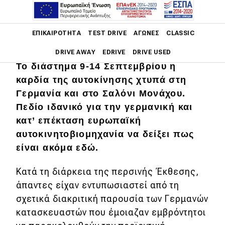
Main navigation
ΕΠΙΚΑΙΡΌΤΗΤΑ
TEST DRIVE
ΑΓΏΝΕΣ
CLASSIC
DRIVE AWAY
EDRIVE
DRIVE USED
Το διάστημα 9-14 Σεπτεμβρίου η
Main navigation
καρδία της αυτοκίνησης χτυπά στη
Επικαιρότητα
Γερμανία και στο Σαλόνι Μονάχου.
Πεδίο ιδανικό για την γερμανική και
Νέα μοντέλα
κατ’ επέκταση ευρωπαϊκή
Πρωτότυπα
αυτοκινητοβιομηχανία να δείξει πως
είναι ακόμα εδώ.
Ελλάδα
Κόσμος
Κατά τη διάρκεια της περσινής Έκθεσης,
άπαντες είχαν εντυπωσιαστεί από τη
Τεχνολογία
σχετικά διακριτική παρουσία των Γερμανών
Ασφάλεια
κατασκευαστών που έμοιαζαν εμβρόντητοι