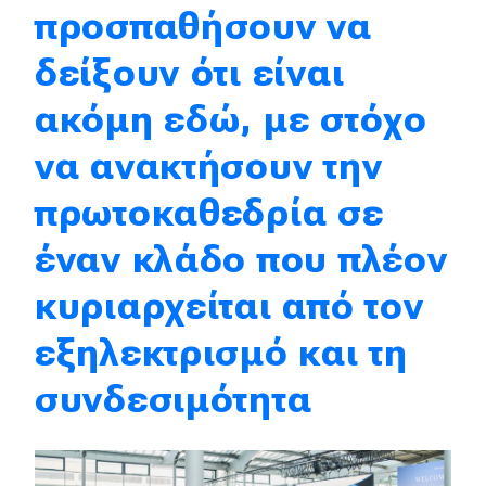
προσπαθήσουν να
Eco
δείξουν ότι είναι
ακόμη εδώ, με στόχο
Νέα
Τεχνολογία
να ανακτήσουν την
Mobility
πρωτοκαθεδρία σε
Σταθμοί φόρτισης
έναν κλάδο που πλέον
κυριαρχείται από τον
Classic
εξηλεκτρισμό και τη
Νέα
συνδεσιμότητα
Παρουσιάσεις