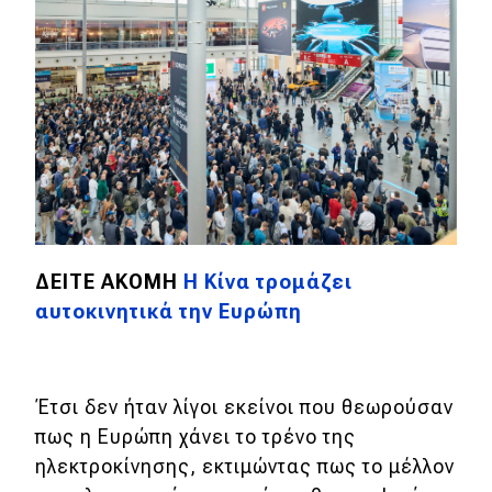
DRIVE Away
MOTO
Μεταχειρισμένο
Οδηγός αγοράς
Συμβουλές
ΔΕΙΤΕ ΑΚΟΜΗ
Η Κίνα τρομάζει
Χρηστικά
αυτοκινητικά την Ευρώπη
Συμβουλές
ΚΤΕΟ
Έτσι δεν ήταν λίγοι εκείνοι που θεωρούσαν
Οδική βοήθεια
πως η Ευρώπη χάνει το τρένο της
ηλεκτροκίνησης, εκτιμώντας πως το μέλλον