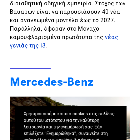
διαισθητική οδηγική εμπειρία. Στόχος των
Βαυαρών είναι να παρουσιάσουν 40 νέα
και ανανεωμένα μοντέλα έως το 2027.
Παράλληλα, έφεραν στο Μόναχο
καμουφλαρισμένα πρωτότυπα της
νέας
γενιάς της i3
.
Mercedes-Benz
Χρησιμοποιούμε κάποια cookies στις σελίδες
αυτού του ιστότοπου για την καλύτερη
λειτουργία και την ενημέρωσή σας. Εάν
επιλέξετε "Ενημερώθηκα", συναινείτε στη
χρήση όλων των cookies, διαφορετικά