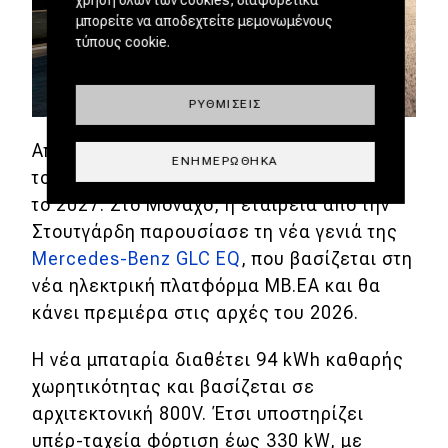
μπορείτε να αποδεχτείτε μεμονωμένους
τύπους cookie.
ΡΥΘΜΊΣΕΙΣ
Από κοντά και η Mercedes-Benz που έχει
ΕΝΗΜΕΡΏΘΗΚΑ
τους ίδιους στόχους με χρονικό ορίζοντα
το 2027. Στο Μόναχο, η εταιρεία από την
Στουτγάρδη παρουσίασε τη νέα γενιά της
Mercedes-Benz GLC EQ
, που βασίζεται στη
νέα ηλεκτρική πλατφόρμα MB.EA και θα
κάνει πρεμιέρα στις αρχές του 2026.
Η νέα μπαταρία διαθέτει 94 kWh καθαρής
χωρητικότητας και βασίζεται σε
αρχιτεκτονική 800V. Έτσι υποστηρίζει
υπέρ-ταχεία φόρτιση έως 330 kW, με