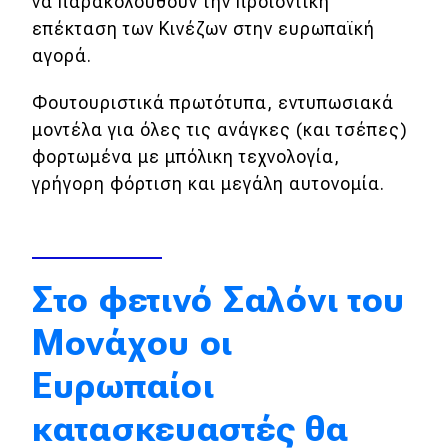
Αγορά
να παρακολουθούν την προϊοντική
επέκταση των Κινέζων στην ευρωπαϊκή
Απόψεις
αγορά.
Φουτουριστικά πρωτότυπα, εντυπωσιακά
Test Drive
μοντέλα για όλες τις ανάγκες (και τσέπες)
φορτωμένα με μπόλικη τεχνολογία,
Δοκιμή
γρήγορη φόρτιση και μεγάλη αυτονομία.
Αποστολή
Συγκρίνουμε
Στο φετινό Σαλόνι του
Αγώνες
Μονάχου οι
Formula 1
Ευρωπαίοι
WRC
κατασκευαστές θα
Motorsport