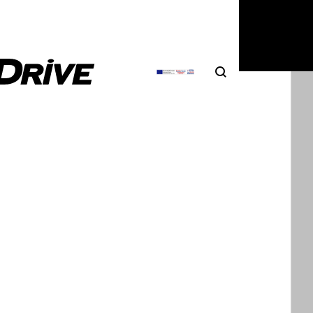
6
|
DRIVE Team
Search
Αναζήτηση
rghini Aventador SVJ: Τρελαίνει
ο στην Κασσάνδρα
ρουσιάστηκε πριν οκτώ χρόνια στο Pebble Beach, η
hini Aventador SVJ (Superveloce Jota…
6
|
Δημήτρης Σαμπαζιώτης
 χρήματα ενός Renault Captur