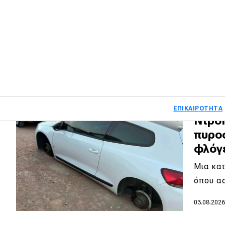
αγορ
«Με τόσ
φράση 
04.08.202
Main navigati
ΕΠΙΚΑΙΡΌΤΗΤΑ
Ντροπ
πυρο
φλόγ
Main navigation
Επικαιρότητα
Μια κατ
Νέα μοντέλα
όπου α
Πρωτότυπα
03.08.202
Ελλάδα