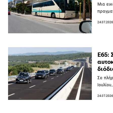
Μια εικ
Νέα
πραγματ
Παρουσιάσεις
24.07.202
DRIVE Away
MOTO
Ε65: 
αυτοκ
Μεταχειρισμένο
διόδι
Οδηγός αγοράς
Σε πλήρ
Συμβουλές
Ιουλίου
24.07.202
Χρηστικά