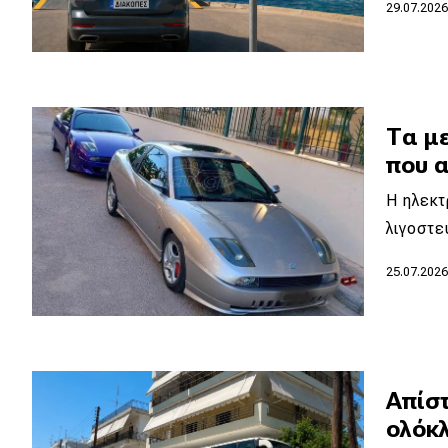
Αγώνες
29.07.202
Formula 1
WRC
Motorsport
Τα μ
που α
Eco
Η ηλεκτ
λιγοστε
Νέα
25.07.202
Τεχνολογία
Mobility
Σταθμοί φόρτισης
Aπίσ
ολόκ
Classic