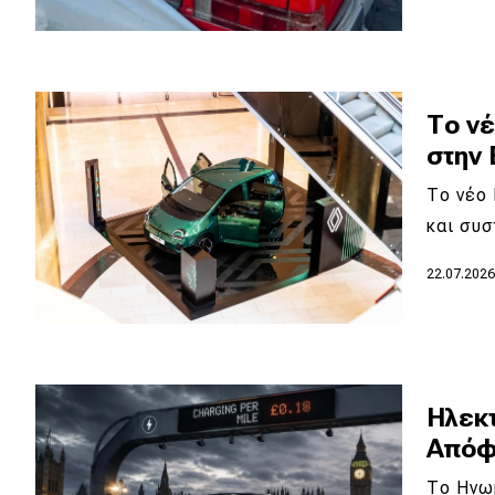
Το νέ
στην 
Το νέο 
και συσ
22.07.202
Ηλεκτ
Aπόφ
Το Ηνωμ