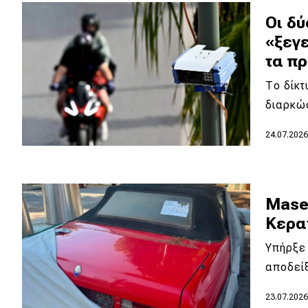
Συμβουλές
Οι δύ
ΚΤΕΟ
«ξεγε
Οδική βοήθεια
τα π
Το δίκτ
eDRIVE
διαρκώ
24.07.202
DRIVE USED
Maser
Κερατ
Υπήρξε
αποδείξ
23.07.202