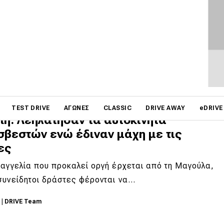
άζεις αυτή τη Mercedes-Benz V8
α λεφτά παίρνω καινούργιο αυτοκίνητο». Είναι μια
που ακούμε συχνά όταν συζητάμε για…
6
|
Δημήτρης Σαμπαζιώτης
on
TEST DRIVE
ΑΓΏΝΕΣ
CLASSIC
DRIVE AWAY
eDRIVE
ή: Λεηλάτησαν τα αυτοκίνητα
σβεστών ενώ έδιναν μάχη με τις
ες
αγγελία που προκαλεί οργή έρχεται από τη Μαγούλα,
συνείδητοι δράστες φέρονται να…
6
|
DRIVE Team