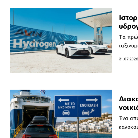
Κόσμος
Ιστορ
Τεχνολογία
υδρο
Ασφάλεια
Τα πρώ
Αγορά
ταξινομ
Απόψεις
31.07.202
Test Drive
Δοκιμή
Διακο
Αποστολή
νοικι
Συγκρίνουμε
Ένα από
καλοκαι