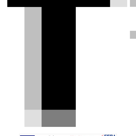
Renault Twingo I vs Renault
Twingo IV - Η ζωή μας κύκλους
κάνει
Υπάρχουν αυτοκίνητα που γερνούν και
υπάρχουν αυτοκίνητα που, μεγαλώνοντας,
αποκτούν ακόμη…
19.07.2026
|
Γιάννης Κουτσουφλάκης