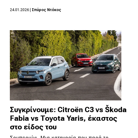
24.01.2026
|
Σπύρος Ντόκος
Eco
Νέα
Τεχνολογία
Mobility
Σταθμοί φόρτισης
Classic
Νέα
Συγκρίνουμε: Citroën C3 vs Škoda
Παρουσιάσεις
Fabia vs Toyota Yaris, έκαστος
στο είδος του
DRIVE Away
Σουπερμίνι. Μια κατηγορία που παρά το