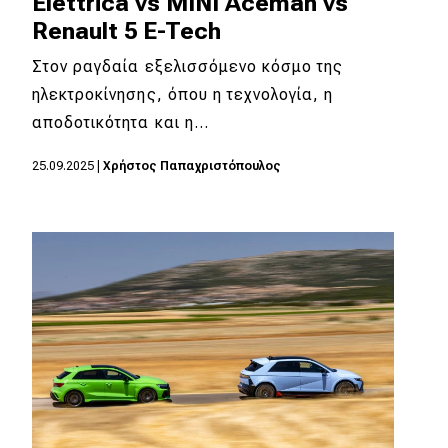
Elettrica vs MINI Aceman vs
eDRIVE
Renault 5 E-Tech
DRIVE USED
Στον ραγδαία εξελισσόμενο κόσμο της
ηλεκτροκίνησης, όπου η τεχνολογία, η
αποδοτικότητα και η…
25.09.2025
|
Χρήστος Παπαχριστόπουλος