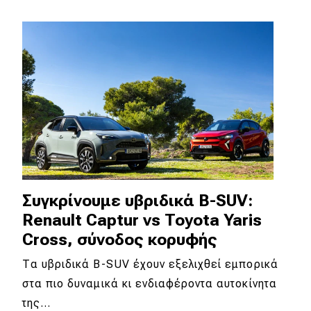
Απόψεις
Test Drive
Δοκιμή
Αποστολή
Συγκρίνουμε
Συγκρίνουμε υβριδικά B-SUV:
Αγώνες
Renault Captur vs Toyota Yaris
Cross, σύνοδος κορυφής
Formula 1
Τα υβριδικά B-SUV έχουν εξελιχθεί εμπορικά
WRC
στα πιο δυναμικά κι ενδιαφέροντα αυτοκίνητα
Motorsport
της…