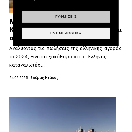
ΡΥΘΜΊΣΕΙΣ
MG ZS Max Hybrid+ vs Hyundai
Kona Hybrid, ο διάβολος κρύβεται
ΕΝΗΜΕΡΏΘΗΚΑ
στις λεπτομέρειες
Αναλύοντας τις πωλήσεις της ελληνικής αγοράς
το 2024, γίνεται ξεκάθαρο ότι οι Έλληνες
καταναλωτές…
24.02.2025
|
Σπύρος Ντόκος