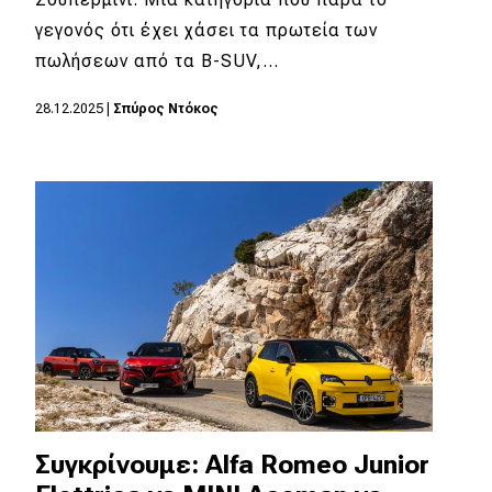
γεγονός ότι έχει χάσει τα πρωτεία των
MOTO
πωλήσεων από τα B-SUV,…
Μεταχειρισμένο
28.12.2025
|
Σπύρος Ντόκος
Οδηγός αγοράς
Συμβουλές
Χρηστικά
Συμβουλές
ΚΤΕΟ
Οδική βοήθεια
Συγκρίνουμε: Alfa Romeo Junior