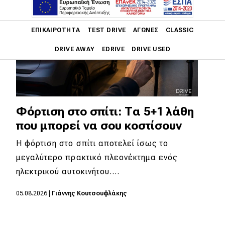
Main navigation
ΕΠΙΚΑΙΡΌΤΗΤΑ
TEST DRIVE
ΑΓΏΝΕΣ
CLASSIC
DRIVE AWAY
EDRIVE
DRIVE USED
Main navigation
Επικαιρότητα
Νέα μοντέλα
Φόρτιση στο σπίτι: Τα 5+1 λάθη
που μπορεί να σου κοστίσουν
Πρωτότυπα
Η φόρτιση στο σπίτι αποτελεί ίσως το
Ελλάδα
μεγαλύτερο πρακτικό πλεονέκτημα ενός
Κόσμος
ηλεκτρικού αυτοκινήτου.…
Τεχνολογία
05.08.2026
|
Γιάννης Κουτσουφλάκης
Ασφάλεια
Αγορά