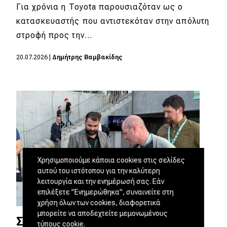
Για χρόνια η Toyota παρουσιαζόταν ως ο
κατασκευαστής που αντιστεκόταν στην απόλυτη
στροφή προς την…
20.07.2026
|
Δημήτρης Βαμβακίδης
Χρησιμοποιούμε κάποια cookies στις σελίδες
αυτού του ιστότοπου για την καλύτερη
λειτουργία και την ενημέρωσή σας. Εάν
επιλέξετε "Ενημερώθηκα", συναινείτε στη
χρήση όλων των cookies, διαφορετικά
μπορείτε να αποδεχτείτε μεμονωμένους
Συνέντευξη – Dr Johannes Neft:
τύπους cookie.