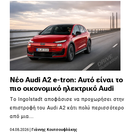
Απόψεις
Test Drive
Δοκιμή
Αποστολή
Συγκρίνουμε
Νέο Audi A2 e-tron: Αυτό είναι το
πιο οικονομικό ηλεκτρικό Audi
Αγώνες
Το Ingolstadt αποφάσισε να προχωρήσει στην
Formula 1
επιστροφή του Audi A2 κάτι πολύ περισσότερο
από μια…
WRC
Motorsport
04.08.2026
|
Γιάννης Κουτσουφλάκης