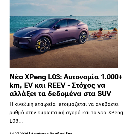
Νέο XPeng L03: Αυτονομία 1.000+
km, EV και REEV - Στόχος να
αλλάξει τα δεδομένα στα SUV
Η κινεζική εταιρεία ετοιμάζεται να ανεβάσει
ρυθμό στην ευρωπαϊκή αγορά και το νέο XPeng
L03…
14.07.2026
|
Δημήτρης Βαμβακίδης