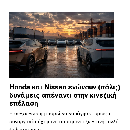
Eco
Νέα
Τεχνολογία
Mobility
Σταθμοί φόρτισης
Classic
Honda και Nissan ενώνουν (πάλι;)
δυνάμεις απέναντι στην κινεζική
Νέα
επέλαση
Παρουσιάσεις
Η συγχώνευση μπορεί να ναυάγησε, όμως η
συνεργασία όχι μόνο παραμένει ζωντανή, αλλά
DRIVE Away
φαίνεται πως…