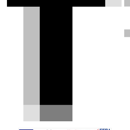
XPeng G9L: Το σαλόνι με ρόδες
που βάζει στο στόχαστρο τη νέα
BMW iX5 [video]
Η XPeng δεν αρκείται πλέον μόνο στην επιτυχία
των μικρότερων μοντέλων της στην Ευρώπη.
Μετά το…
05.08.2026
|
Δημήτρης Βαμβακίδης