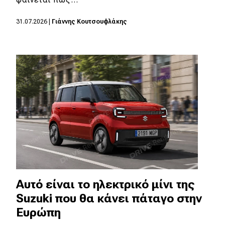
MOTO
31.07.2026
|
Γιάννης Κουτσουφλάκης
Μεταχειρισμένο
Οδηγός αγοράς
Συμβουλές
Χρηστικά
Συμβουλές
ΚΤΕΟ
Αυτό είναι το ηλεκτρικό μίνι της
Οδική βοήθεια
Suzuki που θα κάνει πάταγο στην
Ευρώπη