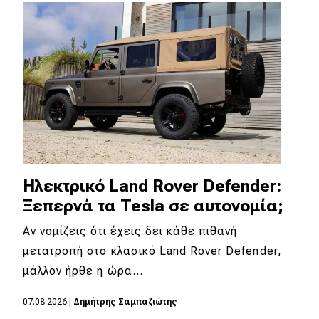
Απόψεις
Test Drive
Δοκιμή
Αποστολή
Συγκρίνουμε
Ηλεκτρικό Land Rover Defender:
Ξεπερνά τα Tesla σε αυτονομία;
Αγώνες
Αν νομίζεις ότι έχεις δει κάθε πιθανή
Formula 1
μετατροπή στο κλασικό Land Rover Defender,
μάλλον ήρθε η ώρα…
WRC
Motorsport
07.08.2026
|
Δημήτρης Σαμπαζιώτης