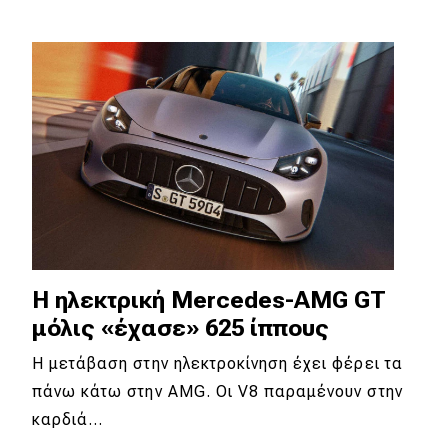
Eco
Νέα
Τεχνολογία
Mobility
Σταθμοί φόρτισης
Classic
H ηλεκτρική Mercedes-AMG GT
μόλις «έχασε» 625 ίππους
Νέα
Η μετάβαση στην ηλεκτροκίνηση έχει φέρει τα
Παρουσιάσεις
πάνω κάτω στην AMG. Οι V8 παραμένουν στην
καρδιά…
DRIVE Away