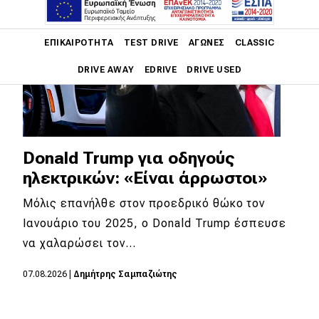
Main navigation
ΕΠΙΚΑΙΡΌΤΗΤΑ
TEST DRIVE
ΑΓΏΝΕΣ
CLASSIC
DRIVE AWAY
EDRIVE
DRIVE USED
Main navigation
Επικαιρότητα
Νέα μοντέλα
Donald Trump για οδηγούς
ηλεκτρικών: «Είναι άρρωστοι»
Πρωτότυπα
Μόλις επανήλθε στον προεδρικό θώκο τον
Ελλάδα
Ιανουάριο του 2025, ο Donald Trump έσπευσε
Κόσμος
να χαλαρώσει τον…
Τεχνολογία
07.08.2026
|
Δημήτρης Σαμπαζιώτης
Ασφάλεια
Αγορά