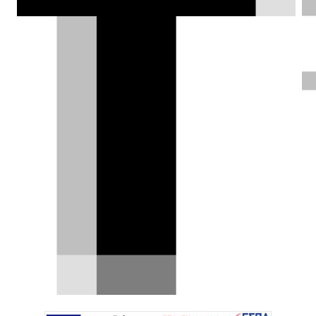
Ford Fathom: το ηλεκτρικό pick-
up με την «κινεζική» τιμή είναι
γεγονός
Για χρόνια η αγορά περίμενε το ηλεκτρικό pick-
up που θα έφερνε την ηλεκτροκίνηση πιο κοντά
στο ευρύ…
07.08.2026
|
Δημήτρης Σαμπαζιώτης