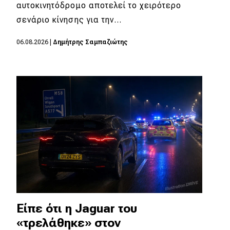
eDRIVE
αυτοκινητόδρομο αποτελεί το χειρότερο
σενάριο κίνησης για την…
DRIVE USED
06.08.2026
|
Δημήτρης Σαμπαζιώτης
Είπε ότι η Jaguar του
«τρελάθηκε» στον