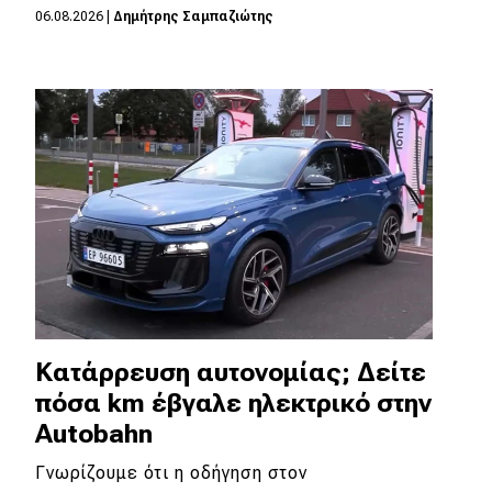
06.08.2026
|
Δημήτρης Σαμπαζιώτης
MOTO
Μεταχειρισμένο
Οδηγός αγοράς
Συμβουλές
Χρηστικά
Συμβουλές
Κατάρρευση αυτονομίας; Δείτε
ΚΤΕΟ
πόσα km έβγαλε ηλεκτρικό στην
Οδική βοήθεια
Autobahn
Γνωρίζουμε ότι η οδήγηση στον