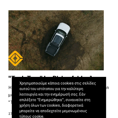
"Tank Turn" by Rivian [video]
Χρησιμοποιούμε κάποια cookies στις σελίδες
Η start up εταιρεία ηλεκτρικών οχημάτων Rivian
αυτού του ιστότοπου για την καλύτερη
λειτουργία και την ενημέρωσή σας. Εάν
μας παρουσιάζει σε βίντεο την λειτουργία
επιλέξετε "Ενημερώθηκα", συναινείτε στη
"Tank Turn…
χρήση όλων των cookies, διαφορετικά
μπορείτε να αποδεχτείτε μεμονωμένους
27.12.2019
|
Παναγιώτης Πανάγος
τύπους cookie.