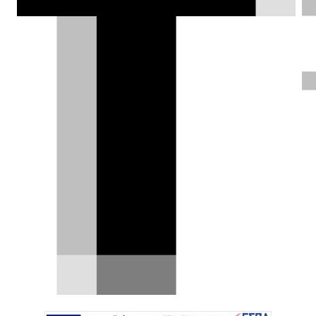
Ε, όχι και 12 χιλιάρικα για ένα
βουλιαγματάκι, μάστορα!
Μια «αθώα» ζημιά που έγινε οικονομικός
εφιάλτης. Ένα μικρό ατύχημα, από αυτά που
συνήθως περνούν με…
05.05.2026
|
Δημήτρης Βαμβακίδης