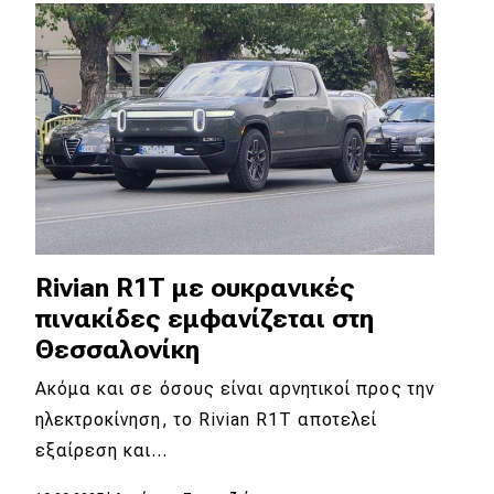
Απόψεις
Test Drive
Δοκιμή
Αποστολή
Συγκρίνουμε
Rivian R1T με ουκρανικές
πινακίδες εμφανίζεται στη
Αγώνες
Θεσσαλονίκη
Formula 1
Ακόμα και σε όσους είναι αρνητικοί προς την
ηλεκτροκίνηση, το Rivian R1T αποτελεί
WRC
εξαίρεση και…
Motorsport