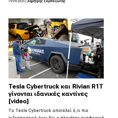
19.09.2025
|
Δημήτρης Σαμπαζιώτης
Eco
Νέα
Τεχνολογία
Mobility
Σταθμοί φόρτισης
Classic
Tesla Cybertruck και Rivian R1T
Νέα
γίνονται ιδανικές καντίνες
Παρουσιάσεις
[video]
Το Tesla Cybertruck αποτελεί ό,τι πιο
DRIVE Away
ριζοσπαστικό έχει δει ο πλανήτης αναφορικά