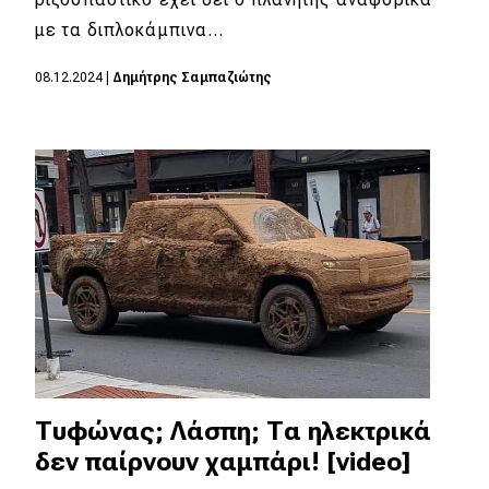
με τα διπλοκάμπινα…
MOTO
08.12.2024
|
Δημήτρης Σαμπαζιώτης
Μεταχειρισμένο
Οδηγός αγοράς
Συμβουλές
Χρηστικά
Συμβουλές
ΚΤΕΟ
Οδική βοήθεια
Τυφώνας; Λάσπη; Τα ηλεκτρικά
δεν παίρνουν χαμπάρι! [video]