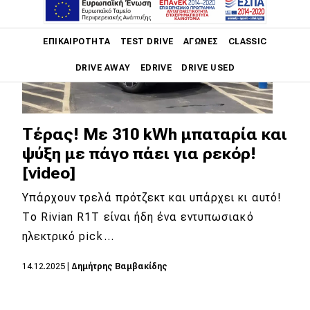
Main navigation
ΕΠΙΚΑΙΡΌΤΗΤΑ
TEST DRIVE
ΑΓΏΝΕΣ
CLASSIC
DRIVE AWAY
EDRIVE
DRIVE USED
Main navigation
Επικαιρότητα
Τέρας! Με 310 kWh μπαταρία και
Νέα μοντέλα
ψύξη με πάγο πάει για ρεκόρ!
[video]
Πρωτότυπα
Υπάρχουν τρελά πρότζεκτ και υπάρχει κι αυτό!
Ελλάδα
Το Rivian R1T είναι ήδη ένα εντυπωσιακό
Κόσμος
ηλεκτρικό pick…
Τεχνολογία
14.12.2025
|
Δημήτρης Βαμβακίδης
Ασφάλεια
Αγορά