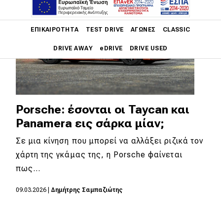
Main navigation
ΕΠΙΚΑΙΡΌΤΗΤΑ
TEST DRIVE
ΑΓΏΝΕΣ
CLASSIC
DRIVE AWAY
eDRIVE
DRIVE USED
Main navigation
Επικαιρότητα
Νέα μοντέλα
Porsche: έσονται οι Taycan και
Panamera εις σάρκα μίαν;
Πρωτότυπα
Σε μια κίνηση που μπορεί να αλλάξει ριζικά τον
Ελλάδα
χάρτη της γκάμας της, η Porsche φαίνεται
Κόσμος
πως…
Τεχνολογία
09.03.2026
|
Δημήτρης Σαμπαζιώτης
Ασφάλεια
Αγορά