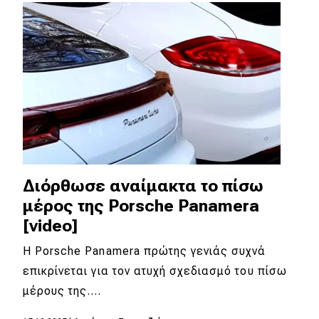
Απόψεις
Test Drive
Δοκιμή
Αποστολή
Συγκρίνουμε
Διόρθωσε αναίμακτα το πίσω
μέρος της Porsche Panamera
Αγώνες
[video]
Formula 1
Η Porsche Panamera πρώτης γενιάς συχνά
επικρίνεται για τον ατυχή σχεδιασμό του πίσω
WRC
μέρους της.…
Motorsport