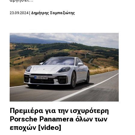
MOTO
23.09.2024
|
Δημήτρης Σαμπαζιώτης
Μεταχειρισμένο
Οδηγός αγοράς
Συμβουλές
Χρηστικά
Συμβουλές
ΚΤΕΟ
Πρεμιέρα για την ισχυρότερη
Οδική βοήθεια
Porsche Panamera όλων των
εποχών [video]