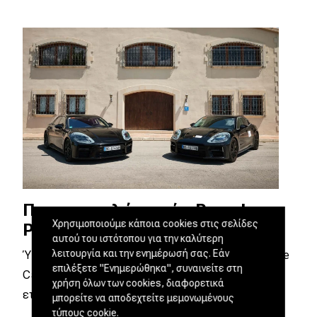
Προ των πυλών η νέα Porsche
Χρησιμοποιούμε κάποια cookies στις σελίδες
Panamera
αυτού του ιστότοπου για την καλύτερη
λειτουργία και την ενημέρωσή σας. Εάν
Ύστερα από την παρουσίαση της νέας Porsche
επιλέξετε "Ενημερώθηκα", συναινείτε στη
Cayenne τον περασμένο Απρίλιο, η γερμανική
χρήση όλων των cookies, διαφορετικά
εταιρεία…
μπορείτε να αποδεχτείτε μεμονωμένους
τύπους cookie.