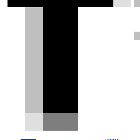
Έστησε τροχαίο με Audi για να
φτιάξει την Porsche δωρεάν - Η
ασφαλιστική τον μυρίστηκε
Porsche Panamera και Audi εμπλέκονται σε
τροχαίο ατύχημα. Ένα συνηθισμένο περιστατικό
που,…
18.06.2026
|
Δημήτρης Βαμβακίδης