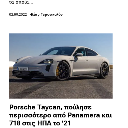
τα οποία…
02.09.2022
|
Ηλίας Γερονικολός
Porsche Taycan, πούλησε
περισσότερο από Panamera και
718 στις ΗΠΑ το '21