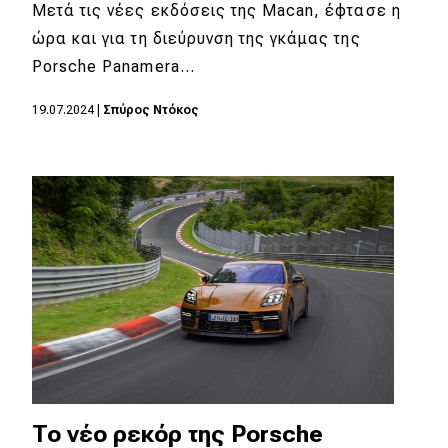
eDRIVE
Μετά τις νέες εκδόσεις της Macan, έφτασε η
ώρα και για τη διεύρυνση της γκάμας της
DRIVE USED
Porsche Panamera…
19.07.2024
|
Σπύρος Ντόκος
To νέο ρεκόρ της Porsche