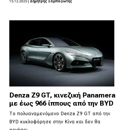
15.12.2025
|
Δημήτρης Σαμπαζιώτης
Eco
Νέα
Τεχνολογία
Mobility
Σταθμοί φόρτισης
Classic
Denza Z9 GT, κινεζική Panamera
Νέα
με έως 966 ίππους από την BYD
Παρουσιάσεις
Το πολυαναμενόμενο Denza Z9 GT από την
BYD κυκλοφόρησε στην Κίνα και δεν θα
DRIVE Away
αργήσει…