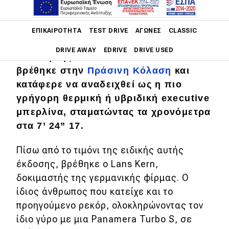
Main navigation
ΕΠΙΚΑΙΡΌΤΗΤΑ
TEST DRIVE
ΑΓΏΝΕΣ
CLASSIC
Την περασμένη εβδομάδα, μια ειδική
DRIVE AWAY
EDRIVE
DRIVE USED
έκδοση της Porsche Panamera
βρέθηκε στην
Πράσινη Κόλαση
και
Main navigation
κατάφερε να αναδειχθεί ως η πιο
Επικαιρότητα
γρήγορη θερμική ή υβριδική executive
Νέα μοντέλα
μπερλίνα, σταματώντας τα χρονόμετρα
στα 7’ 24” 17.
Πρωτότυπα
Ελλάδα
Πίσω από το τιμόνι της ειδικής αυτής
έκδοσης, βρέθηκε ο Lans Kern,
Κόσμος
δοκιμαστής της γερμανικής φίρμας. Ο
Τεχνολογία
ίδιος άνθρωπος που κατείχε και το
προηγούμενο ρεκόρ, ολοκληρώνοντας τον
Ασφάλεια
ίδιο γύρο με μια Panamera Turbo S, σε
Αγορά