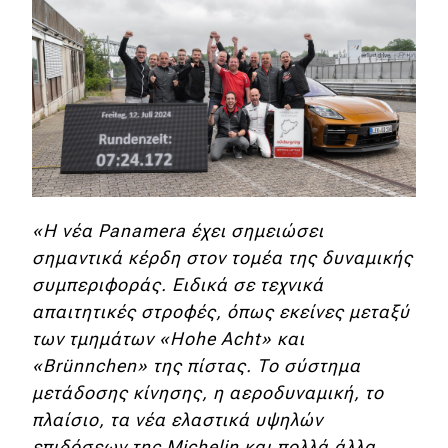
Eco
Νέα
Τεχνολογία
Mobility
Σταθμοί φόρτισης
«Η νέα Panamera έχει σημειώσει
σημαντικά κέρδη στον τομέα της δυναμικής
Classic
συμπεριφοράς. Ειδικά σε τεχνικά
απαιτητικές στροφές, όπως εκείνες μεταξύ
Νέα
των τμημάτων «Hohe Acht» και
«Brünnchen» της πίστας. Το σύστημα
Παρουσιάσεις
μετάδοσης κίνησης, η αεροδυναμική, το
πλαίσιο, τα νέα ελαστικά υψηλών
DRIVE Away
επιδόσεων της Michelin και πολλά άλλα