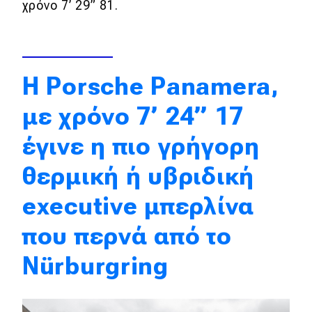
χρόνο 7’ 29” 81.
Απόψεις
Test Drive
H Porsche Panamera,
Δοκιμή
με χρόνο 7’ 24” 17
Αποστολή
έγινε η πιο γρήγορη
Συγκρίνουμε
θερμική ή υβριδική
executive μπερλίνα
Αγώνες
που περνά από το
Formula 1
Nürburgring
WRC
Motorsport