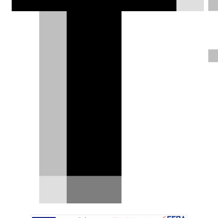
Nürburgring, με στόχο να σπάσει το
προηγούμενο ρεκόρ της. Και το
κατάφερε!
Σπύρος Ντόκος |
16.07.2024