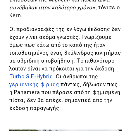
συνέβαλαν στον καλύτερο χρόνο»
, τόνισε ο
MOTO
Kern.
Μεταχειρισμένο
Οι προδιαγραφές της εν λόγω έκδοσης δεν
έχουν γίνει ακόμα γνωστές. Γνωρίζουμε
Οδηγός αγοράς
όμως πως κάτω από το καπό της ήταν
τοποθετημένος ένας 8κύλινδρος κινητήρας
Συμβουλές
με υβριδική υποβοήθηση. Το πιθανότερο
λοιπόν είναι να πρόκειται για την έκδοση
Χρηστικά
Turbo S E-Hybrid
. Οι άνθρωποι της
γερμανικής φίρμας
πάντως, δήλωσαν πως
Συμβουλές
η Panamera που πέρασε από τη φημισμένη
ΚΤΕΟ
πίστα, δεν θα απέχει σημαντικά από την
έκδοση παραγωγής.
Οδική βοήθεια