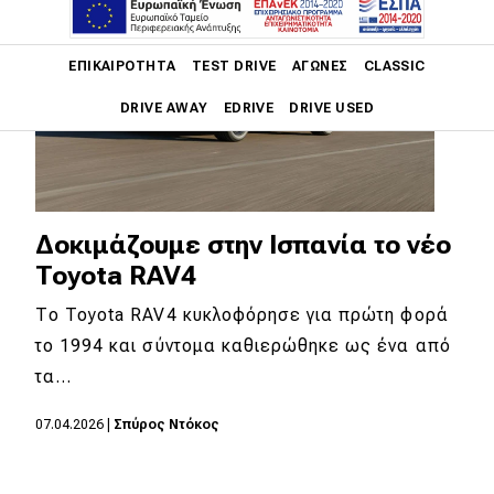
Main navigation
ΕΠΙΚΑΙΡΌΤΗΤΑ
TEST DRIVE
ΑΓΏΝΕΣ
CLASSIC
DRIVE AWAY
EDRIVE
DRIVE USED
Main navigation
Επικαιρότητα
Νέα μοντέλα
Δοκιμάζουμε στην Ισπανία το νέο
Toyota RAV4
Πρωτότυπα
Το Toyota RAV4 κυκλοφόρησε για πρώτη φορά
Ελλάδα
το 1994 και σύντομα καθιερώθηκε ως ένα από
Κόσμος
τα…
Τεχνολογία
07.04.2026
|
Σπύρος Ντόκος
Ασφάλεια
Αγορά