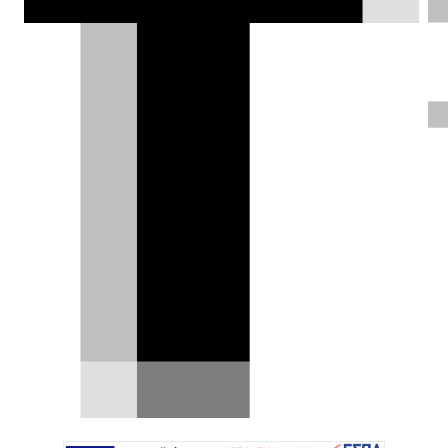
Επίσημο: Το Mitsubishi Pajero
επιστρέφει - Έρχεται το
φθινόπωρο
Το νέο Mitsubishi Pajero θα πραγματοποιήσει
την παγκόσμια πρεμιέρα του το φθινόπωρο του
2026,…
30.05.2026
|
Σπύρος Ντόκος