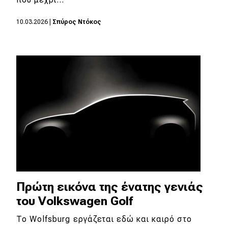
MOTO
10.03.2026
|
Σπύρος Ντόκος
Μεταχειρισμένο
Οδηγός αγοράς
Συμβουλές
Χρηστικά
Συμβουλές
ΚΤΕΟ
Πρώτη εικόνα της ένατης γενιάς
Οδική βοήθεια
του Volkswagen Golf
To Wolfsburg εργάζεται εδώ και καιρό στο