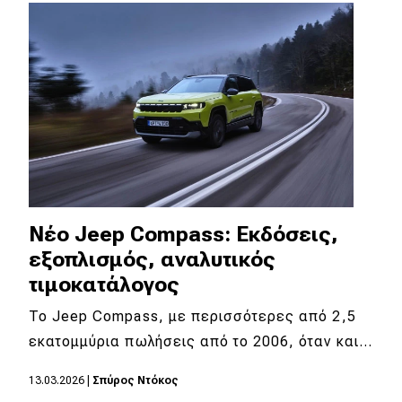
Απόψεις
Test Drive
Δοκιμή
Αποστολή
Συγκρίνουμε
Νέο Jeep Compass: Εκδόσεις,
εξοπλισμός, αναλυτικός
Αγώνες
τιμοκατάλογος
Formula 1
To Jeep Compass, με περισσότερες από 2,5
εκατομμύρια πωλήσεις από το 2006, όταν και…
WRC
Motorsport
13.03.2026
|
Σπύρος Ντόκος