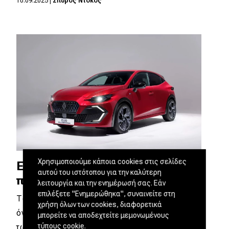
10.09.2025
|
Σπύρος Ντόκος
Χρησιμοποιούμε κάποια cookies στις σελίδες
Επίσημο: Nέο κι ακόμα πιο
αυτού του ιστότοπου για την καλύτερη
προηγμένο Renault Clio [video]
λειτουργία και την ενημέρωσή σας. Εάν
επιλέξετε "Ενημερώθηκα", συναινείτε στη
Το Renault Clio δεν χρειάζεται συστάσεις. Το
χρήση όλων των cookies, διαφορετικά
όνομά του έχει ταυτιστεί με την κατηγορία
μπορείτε να αποδεχτείτε μεμονωμένους
τύπους cookie.
των…