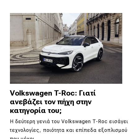
Eco
Νέα
Τεχνολογία
Mobility
Σταθμοί φόρτισης
Classic
Volkswagen T-Roc: Γιατί
ανεβάζει τον πήχη στην
Νέα
κατηγορία του;
Παρουσιάσεις
Η δεύτερη γενιά του Volkswagen T-Roc εισάγει
τεχνολογίες, ποιότητα και επίπεδα εξοπλισμού
DRIVE Away
που μέχρι…