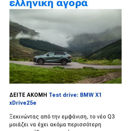
ελληνική αγορά
MOTO
Μεταχειρισμένο
Οδηγός αγοράς
Συμβουλές
Χρηστικά
Συμβουλές
ΔΕΙΤΕ ΑΚΟΜΗ
Test drive: BMW X1
ΚΤΕΟ
xDrive25e
Οδική βοήθεια
Ξεκινώντας από την εμφάνιση, το νέο Q3
μοιάζει να έχει ακόμα περισσότερη