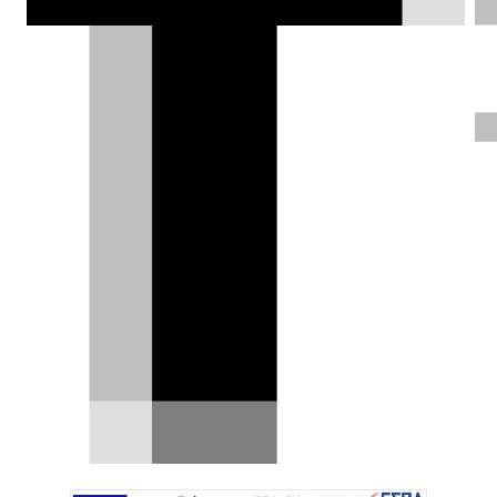
ΦΩΤΟΓΡΑΦΙΕΣ
Σπύρος Ντόκος |
29.09.2025
Δοκιμάζουμε στη Σκωτία
τη νέα γενιά του Audi Q3