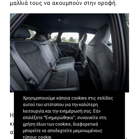
μαλλιά τους να ακουμπούν στην οροφή.
Χρησιμοποιούμε κάποια cookies στις σελίδες
αυτού του ιστότοπου για την καλύτερη
λειτουργία και την ενημέρωσή σας. Εάν
Η χωρητικότητα του πορτμπαγκάζ
επιλέξετε "Ενημερώθηκα", συναινείτε στη
κυμαίνεται από τα 488 lt έως τα 575,
χρήση όλων των cookies, διαφορετικά
μπορείτε να αποδεχτείτε μεμονωμένους
ανάλογα με τη θέση του συρόμενου πίσω
τύπους cookie.