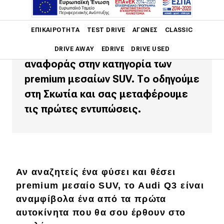
Με αλλαγές ουσίας, βελτιώσεις
εκεί που έπρεπε και ακόμα πιο
Main navigation
ΕΠΙΚΑΙΡΌΤΗΤΑ
TEST DRIVE
ΑΓΏΝΕΣ
CLASSIC
όμορφη εμφάνιση, το νέο Audi Q3
αποδεικνύει γιατί θεωρείται σημείο
DRIVE AWAY
EDRIVE
DRIVE USED
αναφοράς στην κατηγορία των
Main navigation
premium μεσαίων SUV. Το οδηγούμε
Επικαιρότητα
στη Σκωτία και σας μεταφέρουμε
Νέα μοντέλα
τις πρώτες εντυπώσεις.
Πρωτότυπα
Ελλάδα
Κόσμος
Αν αναζητείς ένα φύσει και θέσει
Τεχνολογία
premium μεσαίο SUV, το Audi Q3 είναι
αναμφίβολα ένα από τα πρώτα
Ασφάλεια
αυτοκίνητα που θα σου έρθουν στο
Αγορά