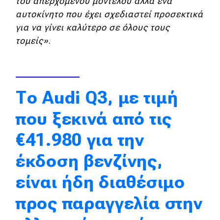
του απερχόμενου μοντέλου αλλά ένα
αυτοκίνητο που έχει σχεδιαστεί προσεκτικά
Eco
για να γίνει καλύτερο σε όλους τους
τομείς»
.
Νέα
Τεχνολογία
Mobility
Το Audi Q3, με τιμή
Σταθμοί φόρτισης
που ξεκινά από τις
€41.980 για την
Classic
έκδοση βενζίνης,
Νέα
είναι ήδη διαθέσιμο
Παρουσιάσεις
προς παραγγελία στην
DRIVE Away