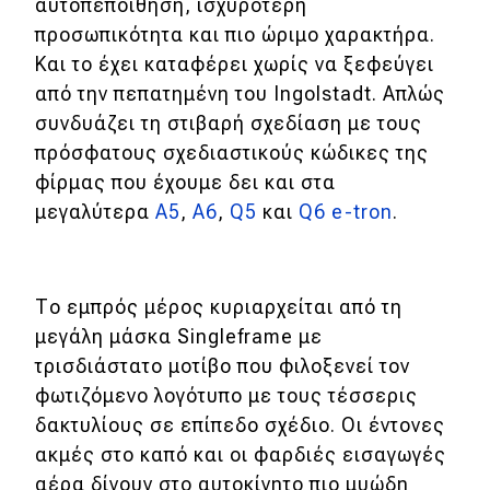
eDRIVE
αυτοπεποίθηση, ισχυρότερη
προσωπικότητα και πιο ώριμο χαρακτήρα.
DRIVE USED
Και το έχει καταφέρει χωρίς να ξεφεύγει
από την πεπατημένη του Ingolstadt. Απλώς
συνδυάζει τη στιβαρή σχεδίαση με τους
πρόσφατους σχεδιαστικούς κώδικες της
φίρμας που έχουμε δει και στα
μεγαλύτερα
A5
,
A6
,
Q5
και
Q6 e-tron
.
Το εμπρός μέρος κυριαρχείται από τη
μεγάλη μάσκα Singleframe με
τρισδιάστατο μοτίβο που φιλοξενεί τον
φωτιζόμενο λογότυπο με τους τέσσερις
δακτυλίους σε επίπεδο σχέδιο. Οι έντονες
ακμές στο καπό και οι φαρδιές εισαγωγές
αέρα δίνουν στο αυτοκίνητο πιο μυώδη