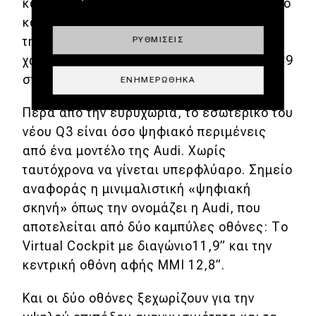
καθίσματος. Το πλάτος είναι ικανοποιητικό
και το σχήμα πλήρως εκμεταλλεύσιμο. Με
την αναδίπλωση της πίσω σειράς, η
ΡΥΘΜΊΣΕΙΣ
χωρητικότητα αυξάνεται στα 1.386 lt (1.289
στο Sportback).
ΕΝΗΜΕΡΏΘΗΚΑ
Πέρα από την ευρυχωρία, το εσωτερικό του
νέου Q3 είναι όσο ψηφιακό περιμένεις
από ένα μοντέλο της Audi. Χωρίς
ταυτόχρονα να γίνεται υπερφλύαρο. Σημείο
αναφοράς η μινιμαλιστική «ψηφιακή
σκηνή» όπως την ονομάζει η Audi, που
αποτελείται από δύο καμπύλες οθόνες: Το
Virtual Cockpit με διαγώνιο11,9” και την
κεντρική οθόνη αφής MMI 12,8”.
Και οι δύο οθόνες ξεχωρίζουν για την