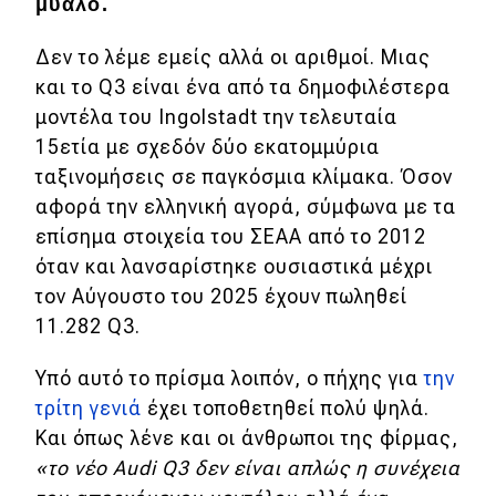
μυαλό.
Απόψεις
Δεν το λέμε εμείς αλλά οι αριθμοί. Mιας
και το Q3 είναι ένα από τα δημοφιλέστερα
Test Drive
μοντέλα του Ingolstadt την τελευταία
15ετία με σχεδόν δύο εκατομμύρια
Δοκιμή
ταξινομήσεις σε παγκόσμια κλίμακα. Όσον
αφορά την ελληνική αγορά, σύμφωνα με τα
Αποστολή
επίσημα στοιχεία του ΣΕΑΑ από το 2012
Συγκρίνουμε
όταν και λανσαρίστηκε ουσιαστικά μέχρι
τον Αύγουστο του 2025 έχουν πωληθεί
11.282 Q3.
Αγώνες
Υπό αυτό το πρίσμα λοιπόν, ο πήχης για
την
Formula 1
τρίτη γενιά
έχει τοποθετηθεί πολύ ψηλά.
WRC
Και όπως λένε και οι άνθρωποι της φίρμας,
«το νέο Audi Q3 δεν είναι απλώς η συνέχεια
Motorsport