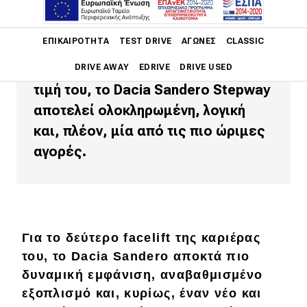
Με το νέο μοτέρ Eco-G 120, την
Main navigation
ΕΠΙΚΑΙΡΌΤΗΤΑ
TEST DRIVE
ΑΓΏΝΕΣ
CLASSIC
εξαιρετική αυτονομία, το πολύ
χαμηλό κόστος μετακίνησης και την
DRIVE AWAY
EDRIVE
DRIVE USED
τιμή του, το Dacia Sandero Stepway
Main navigation
αποτελεί ολοκληρωμένη, λογική
Επικαιρότητα
και, πλέον, μία από τις πιο ώριμες
Νέα μοντέλα
αγορές.
Πρωτότυπα
Ελλάδα
Κόσμος
Για το δεύτερο facelift της καριέρας
Τεχνολογία
του, το Dacia Sandero αποκτά πιο
δυναμική εμφάνιση, αναβαθμισμένο
Ασφάλεια
εξοπλισμό και, κυρίως, έναν νέο και
Αγορά