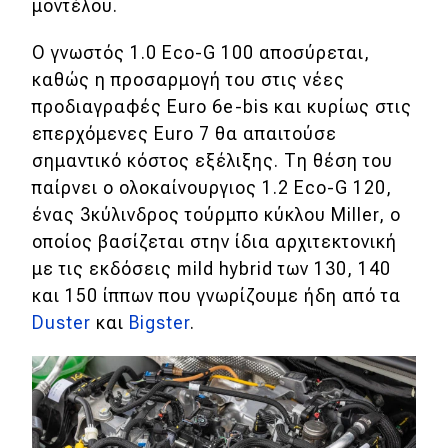
μοντέλου.
Ο γνωστός 1.0 Eco-G 100 αποσύρεται,
καθώς η προσαρμογή του στις νέες
προδιαγραφές Euro 6e-bis και κυρίως στις
επερχόμενες Euro 7 θα απαιτούσε
σημαντικό κόστος εξέλιξης. Τη θέση του
παίρνει ο ολοκαίνουργιος 1.2 Eco-G 120,
ένας 3κύλινδρος τούρμπο κύκλου Miller, ο
οποίος βασίζεται στην ίδια αρχιτεκτονική
με τις εκδόσεις mild hybrid των 130, 140
και 150 ίππων που γνωρίζουμε ήδη από τα
Duster
και
Bigster
.