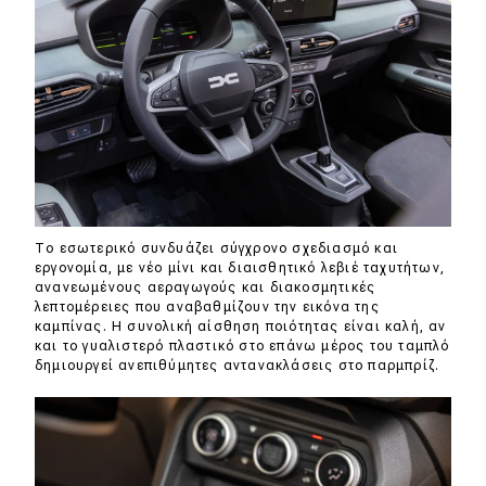
Το εσωτερικό συνδυάζει σύγχρονο σχεδιασμό και
εργονομία, με νέο μίνι και διαισθητικό λεβιέ ταχυτήτων,
ανανεωμένους αεραγωγούς και διακοσμητικές
λεπτομέρειες που αναβαθμίζουν την εικόνα της
καμπίνας. Η συνολική αίσθηση ποιότητας είναι καλή, αν
και το γυαλιστερό πλαστικό στο επάνω μέρος του ταμπλό
δημιουργεί ανεπιθύμητες αντανακλάσεις στο παρμπρίζ.