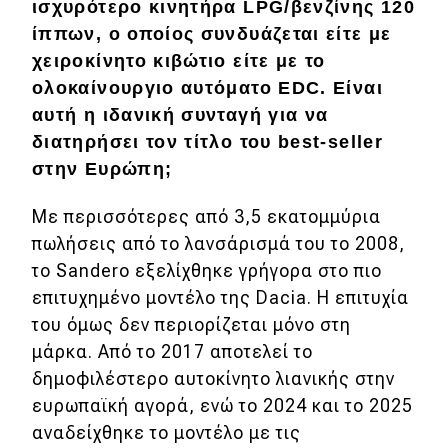
ισχυρότερο κινητήρα LPG/βενζίνης 120
Απόψεις
ίππων, ο οποίος συνδυάζεται είτε με
χειροκίνητο κιβώτιο είτε με το
ολοκαίνουργιο αυτόματο EDC. Είναι
Test Drive
αυτή η ιδανική συνταγή για να
διατηρήσει τον τίτλο του best-seller
Δοκιμή
στην Ευρώπη;
Αποστολή
Με περισσότερες από 3,5 εκατομμύρια
Συγκρίνουμε
πωλήσεις από το λανσάρισμά του το 2008,
το Sandero εξελίχθηκε γρήγορα στο πιο
επιτυχημένο μοντέλο της Dacia. Η επιτυχία
Αγώνες
του όμως δεν περιορίζεται μόνο στη
Formula 1
μάρκα. Από το 2017 αποτελεί το
δημοφιλέστερο αυτοκίνητο λιανικής στην
WRC
ευρωπαϊκή αγορά, ενώ το 2024 και το 2025
Motorsport
αναδείχθηκε το μοντέλο με τις