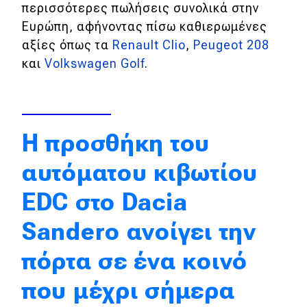
περισσότερες πωλήσεις συνολικά στην
Ευρώπη, αφήνοντας πίσω καθιερωμένες
Eco
αξίες όπως τα
Renault Clio
,
Peugeot 208
και
Volkswagen Golf
.
Νέα
Τεχνολογία
Mobility
Η προσθήκη του
Σταθμοί φόρτισης
αυτόματου κιβωτίου
Classic
EDC στο Dacia
Sandero ανοίγει την
Νέα
Παρουσιάσεις
πόρτα σε ένα κοινό
που μέχρι σήμερα
DRIVE Away