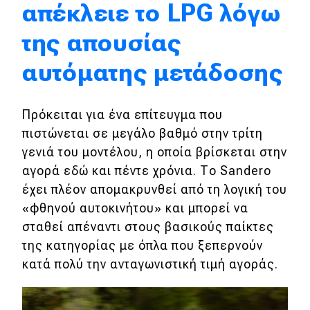
απέκλειε το LPG λόγω
MOTO
της απουσίας
αυτόματης μετάδοσης
Μεταχειρισμένο
Οδηγός αγοράς
Πρόκειται για ένα επίτευγμα που
Συμβουλές
πιστώνεται σε μεγάλο βαθμό στην τρίτη
γενιά του μοντέλου, η οποία βρίσκεται στην
αγορά εδώ και πέντε χρόνια. Το Sandero
Χρηστικά
έχει πλέον απομακρυνθεί από τη λογική του
«φθηνού αυτοκινήτου» και μπορεί να
Συμβουλές
σταθεί απέναντι στους βασικούς παίκτες
ΚΤΕΟ
της κατηγορίας με όπλα που ξεπερνούν
Οδική βοήθεια
κατά πολύ την ανταγωνιστική τιμή αγοράς.