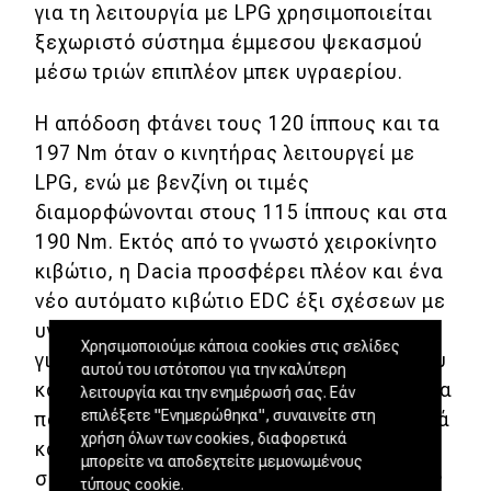
για τη λειτουργία με LPG χρησιμοποιείται
ξεχωριστό σύστημα έμμεσου ψεκασμού
μέσω τριών επιπλέον μπεκ υγραερίου.
Η απόδοση φτάνει τους 120 ίππους και τα
197 Nm όταν ο κινητήρας λειτουργεί με
LPG, ενώ με βενζίνη οι τιμές
διαμορφώνονται στους 115 ίππους και στα
190 Nm. Εκτός από το γνωστό χειροκίνητο
κιβώτιο, η Dacia προσφέρει πλέον και ένα
νέο αυτόματο κιβώτιο EDC έξι σχέσεων με
υγρό πολύδισκο συμπλέκτη, επιτρέποντας
Χρησιμοποιούμε κάποια cookies στις σελίδες
για πρώτη φορά τον συνδυασμό υγραερίου
αυτού του ιστότοπου για την καλύτερη
και αυτόματης μετάδοσης. Μια δυνατότητα
λειτουργία και την ενημέρωσή σας. Εάν
επιλέξετε "Ενημερώθηκα", συναινείτε στη
που απουσίαζε από την προηγούμενη γενιά
χρήση όλων των cookies, διαφορετικά
και που αναμένεται να διευρύνει
μπορείτε να αποδεχτείτε μεμονωμένους
σημαντικά το κοινό του μοντέλου. Ακριβώς
τύπους cookie.