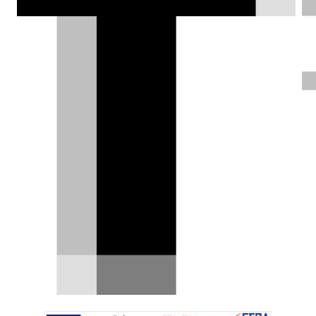
ΦΩΤΟΓΡΑΦΙΕΣ
Γιάννης Κουτσουφλάκης |
13.06.2026
Test drive: Dacia Sandero
Stepway Eco-G 120 EDC -
Ζητείται αντίπαλος