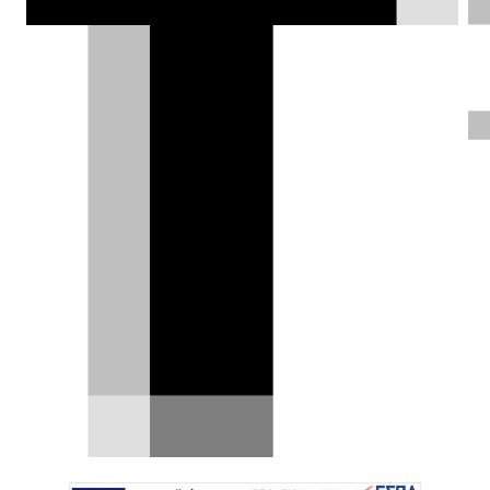
H Dacia δίπλα στους
πρωταθλητές του ελληνικού
στίβου
Τη σταθερή στήριξή της στον ελληνικό
αθλητισμό επιβεβαίωσε η Dacia,
συμμετέχοντας ως Επίσημος…
06.08.2026
|
DRIVE Team