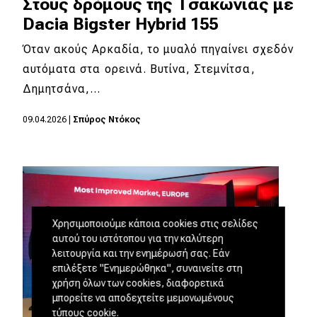
Στους δρόμους της Τσακωνιάς με
Dacia Bigster Hybrid 155
Όταν ακούς Αρκαδία, το μυαλό πηγαίνει σχεδόν
αυτόματα στα ορεινά. Βυτίνα, Στεμνίτσα,
Δημητσάνα,…
09.04.2026
|
Σπύρος Ντόκος
Χρησιμοποιούμε κάποια cookies στις σελίδες
αυτού του ιστότοπου για την καλύτερη
λειτουργία και την ενημέρωσή σας. Εάν
επιλέξετε "Ενημερώθηκα", συναινείτε στη
χρήση όλων των cookies, διαφορετικά
μπορείτε να αποδεχτείτε μεμονωμένους
τύπους cookie.