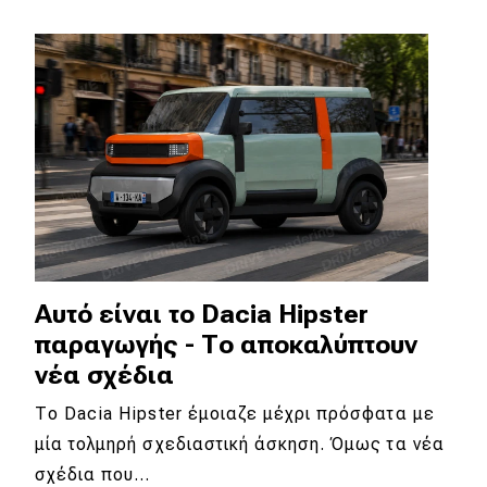
Απόψεις
Test Drive
Δοκιμή
Αποστολή
Συγκρίνουμε
Αυτό είναι το Dacia Hipster
Αγώνες
παραγωγής - Το αποκαλύπτουν
νέα σχέδια
Formula 1
Το Dacia Hipster έμοιαζε μέχρι πρόσφατα με
WRC
μία τολμηρή σχεδιαστική άσκηση. Όμως τα νέα
Motorsport
σχέδια που…