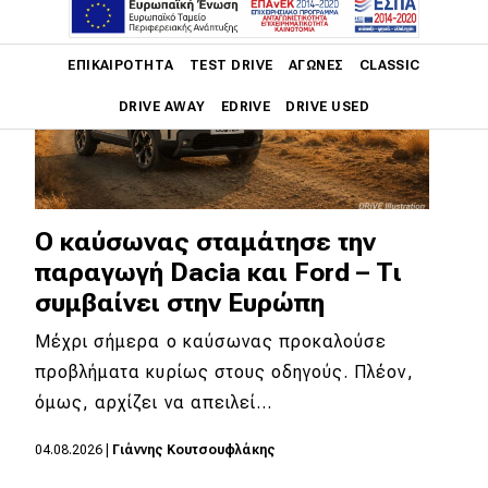
Main navigation
ΕΠΙΚΑΙΡΌΤΗΤΑ
TEST DRIVE
ΑΓΏΝΕΣ
CLASSIC
DRIVE AWAY
EDRIVE
DRIVE USED
Main navigation
Επικαιρότητα
Νέα μοντέλα
Ο καύσωνας σταμάτησε την
παραγωγή Dacia και Ford – Τι
Πρωτότυπα
συμβαίνει στην Ευρώπη
Ελλάδα
Μέχρι σήμερα ο καύσωνας προκαλούσε
Κόσμος
προβλήματα κυρίως στους οδηγούς. Πλέον,
Τεχνολογία
όμως, αρχίζει να απειλεί…
Ασφάλεια
04.08.2026
|
Γιάννης Κουτσουφλάκης
Αγορά