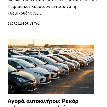
Πειραιά και Κερατσίνι αντίστοιχα, η
MOTO
Κυριακούδης ΑΕ…
Μεταχειρισμένο
23.07.2026
|
DRIVE Team
Οδηγός αγοράς
Συμβουλές
Χρηστικά
Συμβουλές
ΚΤΕΟ
Οδική βοήθεια
Αγορά αυτοκινήτου: Ρεκόρ