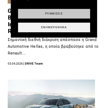
Grand Automotive Hellas:
ΡΥΘΜΊΣΕΙΣ
Βραβείο «Most Improved
Importer of the Year» από το
ΕΝΗΜΕΡΏΘΗΚΑ
Renault Group
Σημαντική διεθνή διάκριση απέσπασε η Grand
Automotive Hellas, η οποία βραβεύτηκε από το
Renault…
03.04.2026
|
DRIVE Team