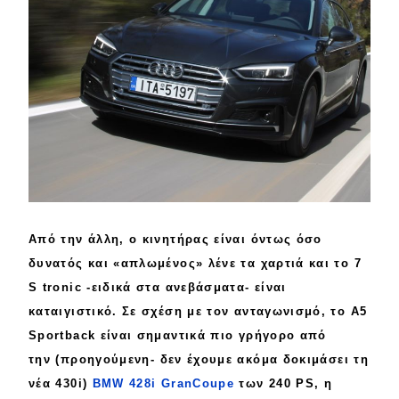
Από την άλλη, ο κινητήρας είναι
όντως
όσο
δυνατός και «
απλωμένος
» λένε τα χαρτιά και το
7
S tronic
-ειδικά στα ανεβάσματα- είναι
καταιγιστικό. Σε σχέση με τον ανταγωνισμό, το
A5
Sportback
είναι σημαντικά
πιο γρήγορο
από
την
(
προηγούμενη
- δεν έχουμε ακόμα δοκιμάσει τη
νέα 430i)
BMW 428i GranCoupe
των 240 PS, η