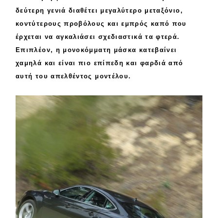
δεύτερη
γενιά διαθέτει μεγαλύτερο
μεταξόνιο
,
Eco
κοντύτερους
προβόλους
και εμπρός καπό που
έρχεται να
αγκαλιάσει
σχεδιαστικά τα φτερά.
Νέα
Επιπλέον, η
μονοκόμματη
μάσκα κατεβαίνει
χαμηλά και είναι πιο
επίπεδη
και φαρδιά από
Τεχνολογία
αυτή του απελθέντος μοντέλου.
Mobility
Σταθμοί φόρτισης
Classic
Νέα
Παρουσιάσεις
DRIVE Away