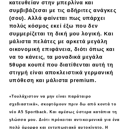
κατευθείαν στην
μπερλίνα
και
Απόψεις
συμβιβάζεσαι με τις αδήριτες
ανάγκες
(σου). Αλλά φαίνεται πως υπάρχει
πολύς
κόσμος εκεί έξω που δεν
Test Drive
συμμερίζεται τη δική μου λογική. Και
μάλιστα πελάτες με αρκετά μεγάλη
Δοκιμή
οικονομική επιφάνεια
, διότι όπως και
Αποστολή
να το κάνεις, τα μοναδικά
μεγάλα
5θυρα κουπέ
που διατίθενται αυτή τη
Συγκρίνουμε
στιγμή είναι αποκλειστικά
γερμανική
υπόθεση και μάλιστα premium.
Αγώνες
«Τουλάχιστον να μην είναι
παράταιρο
Formula 1
σχεδιαστικά», σκεφτόμουν
πριν
δω από κοντά το
WRC
νέο A5 Sportback
. Και αμέσως ύστερα
κατάπια
τη
γλώσσα μου. Διότι πρόκειται αντικειμενικά για ένα
Motorsport
πολύ
όμορφο
και εντυπωσιακό αυτοκίνητο.
Η