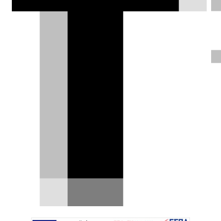
Ντίνος Παπαγιαννόπουλος |
09.03.2017
Test drive: Audi A5
Sportback 2.0 TFSI
quattro S tronic