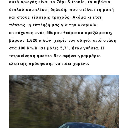
αυτό
αρωγός
είναι το
7άρι S tronic
, το κιβώτιο
διπλού
συμπλέκτη δηλαδή, που στέλνει τη ροπή
και στους
τέσσερις τροχούς
. Ακόμα κι έτσι
πάντως, η έκπληξή μας για την
ακαριαία
επιτάχυνση ενός 5θυρου
θεόρατου
αμαξώματος,
βάρους
1.620 κιλών
, χωρίς τον οδηγό, από στάση
στα 100 km/h, σε μόλις
5,7”
, ήταν γνήσια. Η
τετρακίνηση
quattro
δεν αφήνει
γραμμάριο
ελκτικής πρόσφυσης να πάει χαμένο.