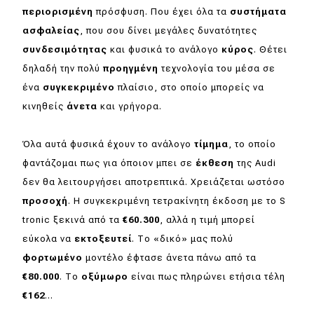
περιορισμένη
πρόσφυση. Που έχει όλα τα
συστήματα
ασφαλείας
, που σου δίνει μεγάλες δυνατότητες
συνδεσιμότητας
και φυσικά το ανάλογο
κύρος
. Θέτει
δηλαδή την πολύ
προηγμένη
τεχνολογία του μέσα σε
ένα
συγκεκριμένο
πλαίσιο, στο οποίο μπορείς να
κινηθείς
άνετα
και γρήγορα.
Όλα αυτά φυσικά έχουν το ανάλογο
τίμημα
, το οποίο
φαντάζομαι πως για όποιον μπει σε
έκθεση
της Audi
δεν θα λειτουργήσει αποτρεπτικά. Χρειάζεται ωστόσο
προσοχή
. Η συγκεκριμένη τετρακίνητη έκδοση με το S
tronic ξεκινά από τα
€60.300
, αλλά η τιμή μπορεί
εύκολα να
εκτοξευτεί
. Το «δικό» μας πολύ
φορτωμένο
μοντέλο έφτασε άνετα πάνω από τα
€80.000
. Το
οξύμωρο
είναι πως πληρώνει ετήσια τέλη
€162
...