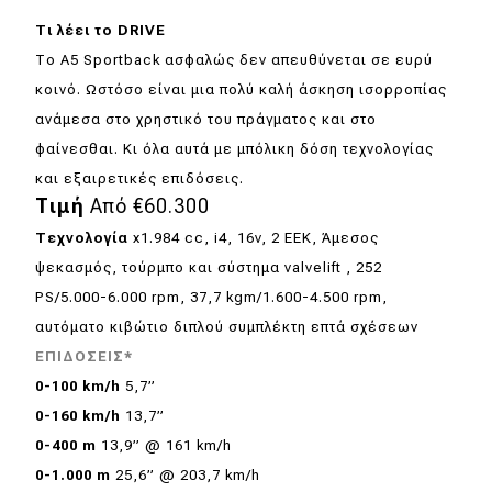
Τι λέει το DRIVE
Το A5 Sportback ασφαλώς δεν απευθύνεται σε ευρύ
κοινό. Ωστόσο είναι μια πολύ καλή άσκηση ισορροπίας
ανάμεσα στο χρηστικό του πράγματος και στο
φαίνεσθαι. Κι όλα αυτά με μπόλικη δόση τεχνολογίας
και εξαιρετικές επιδόσεις.
Τιμή
Από €60.300
Τεχνολογία
x1.984 cc, i4, 16v, 2 ΕΕΚ, Άμεσος
ψεκασμός, τούρμπο και σύστημα valvelift , 252
PS/5.000-6.000 rpm, 37,7 kgm/1.600-4.500 rpm,
αυτόματο κιβώτιο διπλού συμπλέκτη επτά σχέσεων
ΕΠΙΔΟΣΕΙΣ*
0-100
km
/
h
5,7”
0-160
km
/
h
13,7”
0-400
m
13,9” @ 161 km/h
0-1.000
m
25,6” @ 203,7 km/h