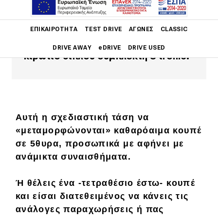
Δοκιμάζουμε την 5θυρη έκδοση του
Main navigation
νέου Α5 με δίλιτρο TFSI 252 ίππων,
ΕΠΙΚΑΙΡΌΤΗΤΑ
TEST DRIVE
ΑΓΏΝΕΣ
CLASSIC
μόνιμη τετρακίνηση quattro και
DRIVE AWAY
eDRIVE
DRIVE USED
κιβώτιο διπλού συμπλέκτη S tronic.
Main navigation
Επικαιρότητα
Νέα μοντέλα
Αυτή η σχεδιαστική τάση να
Πρωτότυπα
«μεταμορφώνονται» καθαρόαιμα κουπέ
Ελλάδα
σε 5θυρα, προσωπικά με αφήνει με
ανάμικτα συναισθήματα.
Κόσμος
Τεχνολογία
Ή θέλεις ένα -τετραθέσιο έστω-
κουπέ
και είσαι διατεθειμένος να κάνεις τις
Ασφάλεια
ανάλογες
παραχωρήσεις
ή πας
Αγορά