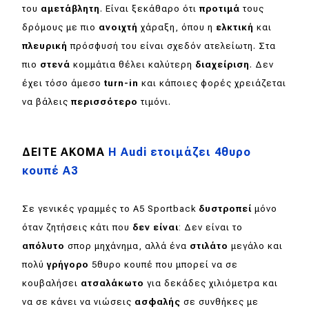
του
αμετάβλητη
. Είναι ξεκάθαρο ότι
προτιμά
τους
δρόμους με πιο
ανοιχτή
χάραξη, όπου η
ελκτική
και
πλευρική
πρόσφυσή του είναι σχεδόν ατελείωτη. Στα
πιο
στενά
κομμάτια θέλει καλύτερη
διαχείριση
. Δεν
έχει τόσο άμεσο
turn-in
και κάποιες φορές χρειάζεται
να βάλεις
περισσότερο
τιμόνι.
ΔΕΙΤΕ ΑΚΟΜΑ
Η Audi ετοιμάζει 4θυρο
κουπέ Α3
Σε γενικές γραμμές το A5 Sportback
δυστροπεί
μόνο
όταν ζητήσεις κάτι που
δεν είναι
: Δεν είναι το
απόλυτο
σπορ μηχάνημα, αλλά ένα
στιλάτο
μεγάλο και
πολύ
γρήγορο
5θυρο κουπέ που μπορεί να σε
κουβαλήσει
ατσαλάκωτο
για δεκάδες χιλιόμετρα και
να σε κάνει να νιώσεις
ασφαλής
σε συνθήκες με