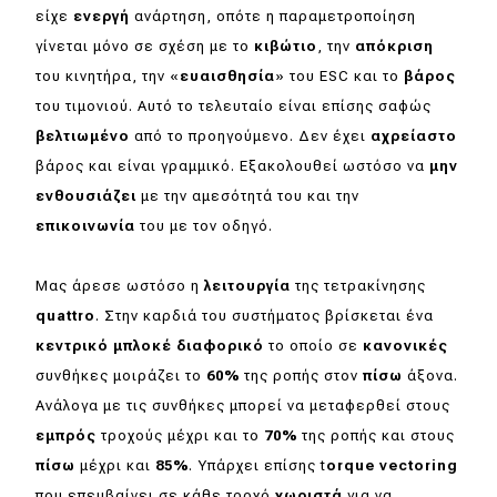
είχε
ενεργή
ανάρτηση, οπότε η παραμετροποίηση
γίνεται μόνο σε σχέση με το
κιβώτιο
, την
απόκριση
του κινητήρα, την «
ευαισθησία
» του ESC και το
βάρος
του τιμονιού. Αυτό το τελευταίο είναι επίσης σαφώς
βελτιωμένο
από το προηγούμενο. Δεν έχει
αχρείαστο
βάρος και είναι γραμμικό. Εξακολουθεί ωστόσο να
μην
ενθουσιάζει
με την αμεσότητά του και την
επικοινωνία
του με τον οδηγό.
Μας άρεσε ωστόσο η
λειτουργία
της τετρακίνησης
quattro
. Στην καρδιά του συστήματος βρίσκεται ένα
κεντρικό μπλοκέ διαφορικό
το οποίο σε
κανονικές
συνθήκες μοιράζει το
60%
της ροπής στον
πίσω
άξονα.
Ανάλογα με τις συνθήκες μπορεί να μεταφερθεί στους
εμπρός
τροχούς μέχρι και το
70%
της ροπής και στους
πίσω
μέχρι και
85%
. Υπάρχει επίσης t
orque vectoring
που επεμβαίνει σε κάθε τροχό
χωριστά
για να