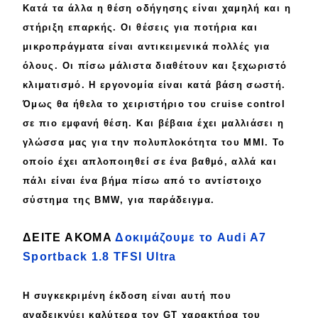
Κατά τα άλλα η
θέση οδήγησης
είναι χαμηλή και η
στήριξη επαρκής. Οι θέσεις για ποτήρια και
μικροπράγματα
είναι αντικειμενικά πολλές για
όλους. Οι πίσω μάλιστα διαθέτουν και
ξεχωριστό
κλιματισμό. Η
εργονομία
είναι κατά βάση σωστή.
Όμως θα ήθελα το χειριστήριο του
cruise control
σε πιο εμφανή θέση. Και βέβαια έχει
μαλλιάσει
η
γλώσσα μας για την
πολυπλοκότητα
του MMI. Το
οποίο έχει
απλοποιηθεί
σε ένα βαθμό, αλλά και
πάλι είναι ένα
βήμα πίσω
από το αντίστοιχο
σύστημα της
BMW
, για παράδειγμα.
ΔΕΙΤΕ ΑΚΟΜΑ
Δοκιμάζουμε το Audi A7
Sportback 1.8 TFSI Ultra
Η
συγκεκριμένη
έκδοση είναι αυτή που
αναδεικνύει
καλύτερα τον
GT χαρακτήρα
του