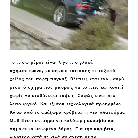
MOTO
Μεταχειρισμένο
Οδηγός αγοράς
Συμβουλές
Το
πίσω
μέρος είναι λίγο πιο
γλυκά
σχηματισμένο, με σημείο εστίασης το
τοξωτό
Χρηστικά
χείλος
του πορτμπαγκάζ. Βλέπεις έτσι ένα μακρύ,
ρευστό
σχήμα που μπορείς να το πεις και κουπέ,
Συμβουλές
χωρίς να αισθάνεσαι
τύψεις
. Σαφώς είναι πιο
ΚΤΕΟ
λειτουργικό
. Και εξίσου τεχνολογικά
προηγμένο.
Κάτω από το αμάξωμα κρύβεται η
νέα πλατφόρμα
Οδική βοήθεια
MLB Evo
που σημαίνει καλύτερη ακαμψία και
σημαντικά
μειωμένο βάρος
. Για την ακρίβεια,
λιγότερο κατά
85 κιλά
σε σχέση με το