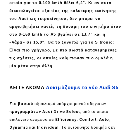
οποία για το 0-100 km/h θέλει
6,4”
. Κι αν αυτό
δικαιολογείται εξαιτίας της καλύτερης
εκκίνησης
του Audi ως τετρακίνητου, δεν μπορεί να
αμφισβητήσει
κανείς τη δύναμη του κινητήρα όταν
στο
0-160 km/h
το A5 βγαίνει σε
13,7”
και η
«4άρα» σε
15,9”
. Θα το ξαναπώ για το
S tronic
:
Είναι πιο γρήγορο, με πιο σωστά
κατανεμημένες
τις σχέσεις, οι οποίες
κούμπωναν
πιο ομαλά η
μία μέσα στην άλλη.
ΔΕΙΤΕ ΑΚΟΜΑ
Δοκιμάζουμε το νέο Audi S5
Στο
βασικό
εξοπλισμό υπάρχει μενού οδηγικών
προγραμμάτων Audi Drive Select
, από το οποίο
επιλέγεις ανάμεσα σε
Efficiency
,
Comfort
,
Auto
,
Dynamic
και
Individual
. Το αυτοκίνητο δοκιμής δεν