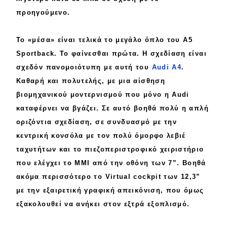
eDRIVE
προηγούμενο.
DRIVE USED
Το «
μέσα
» είναι τελικά το μεγάλο
όπλο
του Α5
Sportback. Το φαίνεσθαι πρώτα. Η σχεδίαση είναι
σχεδόν
πανομοιότυπη
με αυτή του
Audi A4
.
Καθαρή και
πολυτελής
, με μια αίσθηση
βιομηχανικού μοντερνισμού
που μόνο η Audi
καταφέρνει να βγάζει. Σε αυτό βοηθά πολύ η απλή
οριζόντια
σχεδίαση, σε συνδυασμό με την
κεντρική
κονσόλα με τον πολύ όμορφο
λεβιέ
ταχυτήτων και το
πιεζοπεριστροφικό
χειριστήριο
που ελέγχει το
MMI
από την οθόνη των
7”
. Βοηθά
ακόμα περισσότερο το
Virtual cockpit
των
12,3”
με την εξαιρετική
γραφική
απεικόνιση, που όμως
εξακολουθεί να ανήκει στον
εξτρά
εξοπλισμό.