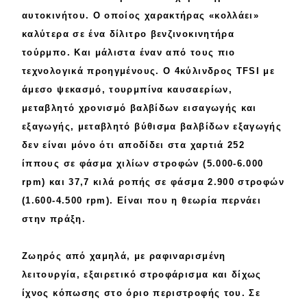
αυτοκινήτου. Ο οποίος χαρακτήρας «
κολλάει
»
καλύτερα σε ένα
δίλιτρο βενζινοκινητήρα
τούρμπο
. Και μάλιστα έναν από τους πιο
τεχνολογικά
προηγμένους
. O 4κύλινδρος TFSI με
άμεσο
ψεκασμό, τουρμπίνα καυσαερίων,
μεταβλητό χρονισμό
βαλβίδων εισαγωγής και
εξαγωγής,
μεταβλητό βύθισμα
βαλβίδων εξαγωγής
δεν είναι μόνο ότι αποδίδει στα χαρτιά
252
ίππους
σε φάσμα
χιλίων
στροφών (5.000-6.000
rpm) και 37,7 κιλά ροπής σε φάσμα
2.900 στροφών
(1.600-4.500 rpm). Είναι που η θεωρία περνάει
στην
πράξη
.
Ζωηρός από χαμηλά, με
ραφιναρισμένη
λειτουργία, εξαιρετικό
στροφάρισμα
και δίχως
ίχνος
κόπωσης στο όριο περιστροφής του. Σε