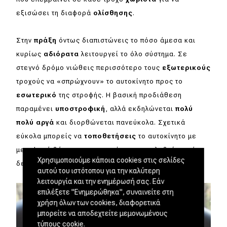
εξισώσει τη διαφορά
ολίσθησης
.
Στην
πράξη
όντως διαπιστώνεις το πόσο άμεσα και
κυρίως
αδιόρατα
λειτουργεί το όλο σύστημα. Σε
στεγνό δρόμο νιώθεις περισσότερο τους
εξωτερικούς
τροχούς να «σπρώχνουν» το αυτοκίνητο προς το
εσωτερικό
της στροφής. Η βασική προδιάθεση
παραμένει
υποστροφική
, αλλά εκδηλώνεται
πολύ
πολύ αργά
και διορθώνεται πανεύκολα. Σχετικά
εύκολα μπορείς να
τοποθετήσεις
το αυτοκίνητο με
μεταφορά βάρους, αν και γρήγορα καταλαβαίνεις ότι
Χρησιμοποιούμε κάποια cookies στις σελίδες
δεν
πολυσυμπαθεί
τέτοιου είδους οδήγηση.
αυτού του ιστότοπου για την καλύτερη
λειτουργία και την ενημέρωσή σας. Εάν
επιλέξετε "Ενημερώθηκα", συναινείτε στη
χρήση όλων των cookies, διαφορετικά
μπορείτε να αποδεχτείτε μεμονωμένους
τύπους cookie.