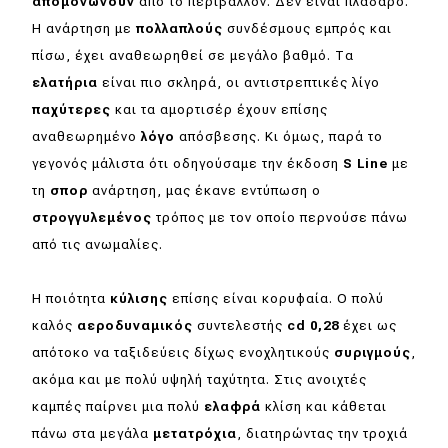
απομονώνουν
από το περιβάλλον. Δεν είναι πλαδαρό.
Η ανάρτηση με
πολλαπλούς
συνδέσμους εμπρός και
πίσω, έχει αναθεωρηθεί σε μεγάλο βαθμό. Τα
ελατήρια
είναι πιο σκληρά, οι αντιστρεπτικές λίγο
παχύτερες
και τα αμορτισέρ έχουν επίσης
αναθεωρημένο
λόγο
απόσβεσης. Κι όμως, παρά το
γεγονός μάλιστα ότι οδηγούσαμε την έκδοση
S Line
με
τη
σπορ
ανάρτηση, μας έκανε εντύπωση ο
στρογγυλεμένος
τρόπος με τον οποίο περνούσε πάνω
από τις ανωμαλίες.
Η ποιότητα
κύλισης
επίσης είναι κορυφαία. Ο πολύ
καλός
αεροδυναμικός
συντελεστής
cd 0,28
έχει ως
απότοκο να ταξιδεύεις δίχως ενοχλητικούς
συριγμούς
,
ακόμα και με πολύ υψηλή ταχύτητα. Στις ανοιχτές
καμπές παίρνει μια πολύ
ελαφρά
κλίση και κάθεται
πάνω στα μεγάλα
μετατρόχια
, διατηρώντας την τροχιά