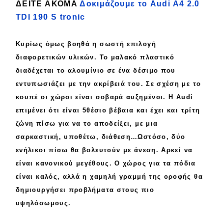
ΔΕΙΤΕ ΑΚΟΜΑ
Δοκιμάζουμε το Audi A4 2.0
TDI 190 S tronic
Κυρίως όμως βοηθά η
σωστή
επιλογή
διαφορετικών υλικών. Το
μαλακό
πλαστικό
διαδέχεται το
αλουμίνιο
σε ένα δέσιμο που
εντυπωσιάζει με την
ακρίβειά του
. Σε σχέση με το
κουπέ οι χώροι είναι σοβαρά
αυξημένοι
. Η Audi
επιμένει ότι είναι
5θέσιο
βέβαια και έχει και
τρίτη
ζώνη πίσω για να το αποδείξει, με μια
σαρκαστική
, υποθέτω, διάθεση…
Ωστόσο,
δύο
ενήλικοι πίσω θα βολευτούν με
άνεση
. Αρκεί να
είναι
κανονικού
μεγέθους. Ο χώρος για τα
πόδια
είναι καλός, αλλά η
χαμηλή
γραμμή της οροφής θα
δημιουργήσει προβλήματα στους πιο
υψηλόσωμους
.