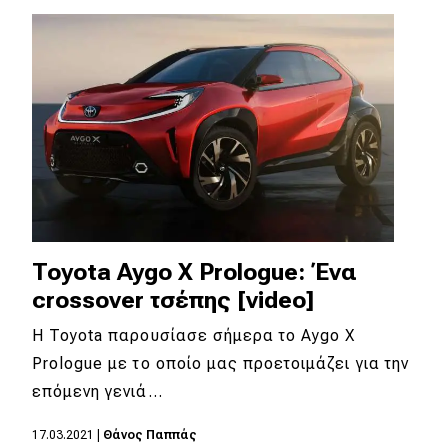
Eco
Νέα
Τεχνολογία
Mobility
Σταθμοί φόρτισης
Toyota Aygo X Prologue: Ένα
Classic
crossover τσέπης [video]
Νέα
Η Toyota παρουσίασε σήμερα το Aygo X
Prologue με το οποίο μας προετοιμάζει για την
Παρουσιάσεις
επόμενη γενιά…
17.03.2021
|
Θάνος Παππάς
DRIVE Away