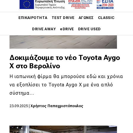
Main navigation
ΕΠΙΚΑΙΡΌΤΗΤΑ
TEST DRIVE
ΑΓΏΝΕΣ
CLASSIC
DRIVE AWAY
eDRIVE
DRIVE USED
Main navigation
Επικαιρότητα
Δοκιμάζουμε το νέο Toyota Aygo
Νέα μοντέλα
X στο Βερολίνο
Πρωτότυπα
Η ιαπωνική φίρμα θα μπορούσε εδώ και χρόνια
να εξοπλίσει το Toyota Aygo X με ένα απλό
Ελλάδα
σύστημα…
Κόσμος
23.09.2025
|
Χρήστος Παπαχριστόπουλος
Τεχνολογία
Ασφάλεια
Αγορά