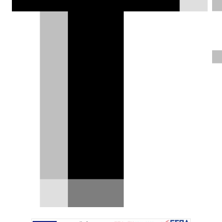
Test drive: Toyota Aygo X Hybrid –
O βασιλιάς της πόλης
Παρότι η κατηγορία των μίνι έχει δεχθεί έντονη
πίεση τα τελευταία χρόνια και αρκετοί
κατασκευαστές…
18.02.2026
|
Χρήστος Παπαχριστόπουλος