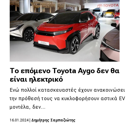
Απόψεις
Test Drive
Δοκιμή
Αποστολή
Συγκρίνουμε
Το επόμενο Toyota Aygo δεν θα
είναι ηλεκτρικό
Ενώ πολλοί κατασκευαστές έχουν ανακοινώσει
Αγώνες
την πρόθεσή τους να κυκλοφορήσουν αστικά EV
Formula 1
μοντέλα, δεν…
WRC
16.01.2024
|
Δημήτρης Σαμπαζιώτης
Motorsport