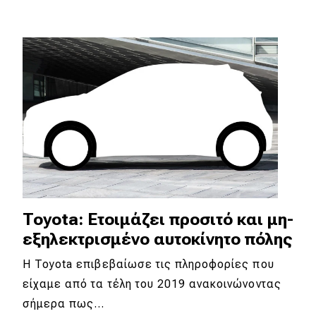
MOTO
Μεταχειρισμένο
Οδηγός αγοράς
Συμβουλές
Χρηστικά
Συμβουλές
Toyota: Ετοιμάζει προσιτό και μη-
εξηλεκτρισμένο αυτοκίνητο πόλης
ΚΤΕΟ
Η Toyota επιβεβαίωσε τις πληροφορίες που
Οδική βοήθεια
είχαμε από τα τέλη του 2019 ανακοινώνοντας
σήμερα πως…