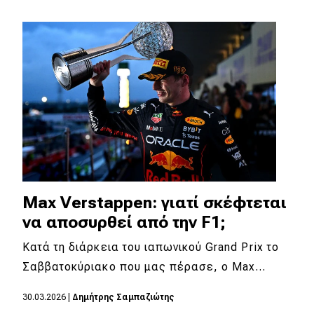
Απόψεις
Test Drive
Δοκιμή
Αποστολή
Συγκρίνουμε
Max Verstappen: γιατί σκέφτεται
Αγώνες
να αποσυρθεί από την F1;
Formula 1
Κατά τη διάρκεια του ιαπωνικού Grand Prix το
Σαββατοκύριακο που μας πέρασε, ο Max…
WRC
Motorsport
30.03.2026
|
Δημήτρης Σαμπαζιώτης