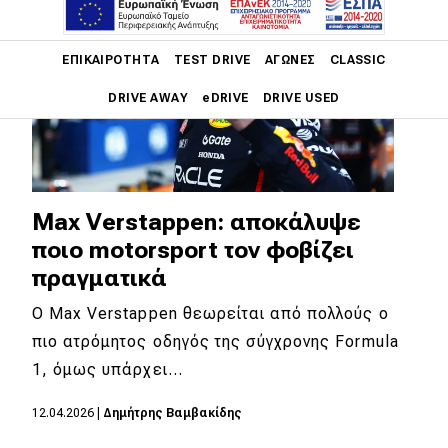
Main navigation
ΕΠΙΚΑΙΡΌΤΗΤΑ
TEST DRIVE
ΑΓΏΝΕΣ
CLASSIC
DRIVE AWAY
eDRIVE
DRIVE USED
Main navigation
Επικαιρότητα
Νέα μοντέλα
Max Verstappen: αποκάλυψε
ποιο motorsport τον φοβίζει
Πρωτότυπα
πραγματικά
Ελλάδα
Ο Max Verstappen θεωρείται από πολλούς ο
Κόσμος
πιο ατρόμητος οδηγός της σύγχρονης Formula
Τεχνολογία
1, όμως υπάρχει…
Ασφάλεια
12.04.2026
|
Δημήτρης Βαμβακίδης
Αγορά