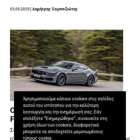
03.05.2025
|
Δημήτρης Σαμπαζιώτης
Χρησιμοποιούμε κάποια cookies στις σελίδες
αυτού του ιστότοπου για την καλύτερη
O Max Verstappen δαμάζει την
λειτουργία και την ενημέρωσή σας. Εάν
Ford Mustang Dark Horse [video]
επιλέξετε "Ενημερώθηκα", συναινείτε στη
χρήση όλων των cookies, διαφορετικά
Σε ένα νέο βίντεο της Ford Performance με
μπορείτε να αποδεχτείτε μεμονωμένους
τύπους cookie.
τίτλο «Living On The Limit», η νέα Ford Mustang