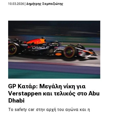
10.03.2026
|
Δημήτρης Σαμπαζιώτης
MOTO
Μεταχειρισμένο
Οδηγός αγοράς
Συμβουλές
Χρηστικά
Συμβουλές
GP Κατάρ: Μεγάλη νίκη για
ΚΤΕΟ
Verstappen και τελικός στο Abu
Οδική βοήθεια
Dhabi
To safety car στην αρχή του αγώνα και η