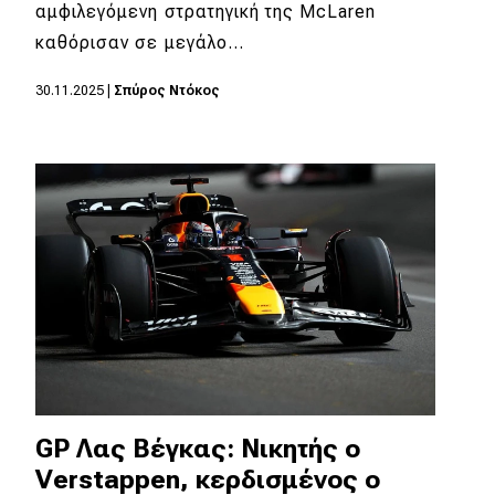
eDRIVE
αμφιλεγόμενη στρατηγική της McLaren
καθόρισαν σε μεγάλο…
DRIVE USED
30.11.2025
|
Σπύρος Ντόκος
GP Λας Βέγκας: Νικητής ο
Verstappen, κερδισμένος ο