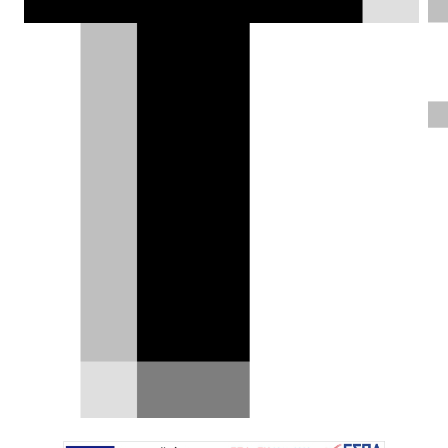
Dacia Logan «κρατάει» πίσω του
τη Mercedes του Verstappen στο
Ring! [video]
Υπάρχουν στιγμές στους αγώνες αντοχής που
ξεπερνούν το ίδιο το αποτέλεσμα. Κι αυτό
ακριβώς συνέβη…
18.05.2026
|
Δημήτρης Βαμβακίδης