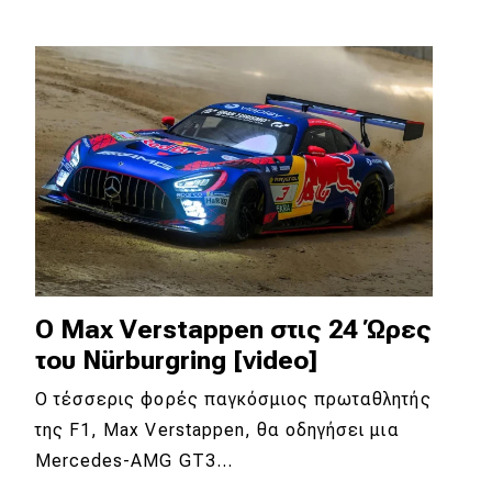
Eco
Νέα
Τεχνολογία
Mobility
Σταθμοί φόρτισης
Classic
O Max Verstappen στις 24 Ώρες
του Nürburgring [video]
Νέα
Ο τέσσερις φορές παγκόσμιος πρωταθλητής
Παρουσιάσεις
της F1, Max Verstappen, θα οδηγήσει μια
Mercedes-AMG GT3…
DRIVE Away