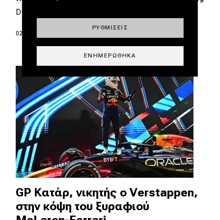
Dark…
ΡΥΘΜΊΣΕΙΣ
02.02.2025
|
Σπύρος Ντόκος
ΕΝΗΜΕΡΏΘΗΚΑ
GP Κατάρ, νικητής ο Verstappen,
στην κόψη του ξυραφιού
McLaren-Ferrari