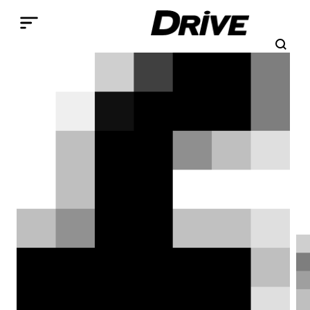
Παράκαμψη προς το κυρίως περιεχόμενο
Search
Αναζήτηση
Breadcrumb
ΑΡΧΙΚΉ
ΕΠΙΚΑΙΡΌΤΗΤΑ
O Max Verstappen στις 24
Ώρες του Nürburgring
[video]
O Max Verstappen δεν περιορίζεται στη
Formula 1. Φέτος τον Μάιο, θα