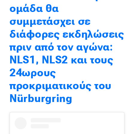
ομάδα θα
Eco
συμμετάσχει σε
Νέα
διάφορες εκδηλώσεις
Τεχνολογία
πριν από τον αγώνα:
Mobility
NLS1, NLS2 και τους
Σταθμοί φόρτισης
24ωρους
προκριματικούς του
Classic
Nürburgring
Νέα
Παρουσιάσεις
DRIVE Away