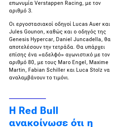
επωνυμία Verstappen Racing, με τον
Απόψεις
αριθμό 3.
Οι εργοστασιακοί οδηγοί Lucas Auer και
Test Drive
Jules Gounon, καθώς και ο οδηγός της
Genesis Hypercar, Daniel Juncadella, θα
Δοκιμή
αποτελέσουν την τετράδα. Θα υπάρχει
Αποστολή
επίσης ένα «αδελφό» αγωνιστικό με τον
αριθμό 80, με τους Maro Engel, Maxime
Συγκρίνουμε
Martin, Fabian Schiller και Luca Stolz να
αναλαμβάνουν το τιμόνι.
Αγώνες
Formula 1
Η Red Bull
WRC
ανακοίνωσε ότι η
Motorsport