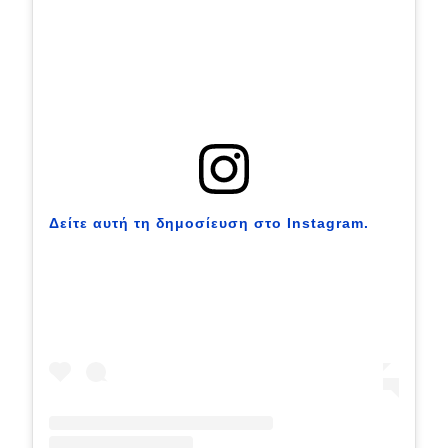
MOTO
Μεταχειρισμένο
Οδηγός αγοράς
Συμβουλές
Δείτε αυτή τη δημοσίευση στο Instagram.
Χρηστικά
Συμβουλές
ΚΤΕΟ
Οδική βοήθεια