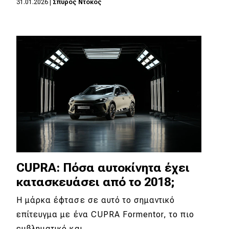
31.01.2026
|
Σπύρος Ντόκος
Eco
Νέα
Τεχνολογία
Mobility
Σταθμοί φόρτισης
Classic
CUPRA: Πόσα αυτοκίνητα έχει
Νέα
κατασκευάσει από το 2018;
Παρουσιάσεις
Η μάρκα έφτασε σε αυτό το σημαντικό
επίτευγμα με ένα CUPRA Formentor, το πιο
DRIVE Away
εμβληματικό και…