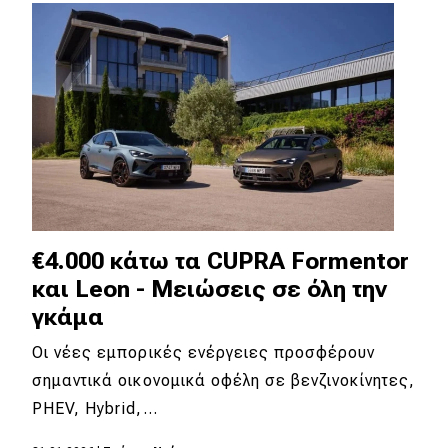
Απόψεις
Test Drive
Δοκιμή
Αποστολή
Συγκρίνουμε
€4.000 κάτω τα CUPRA Formentor
και Leon - Μειώσεις σε όλη την
Αγώνες
γκάμα
Formula 1
Οι νέες εμπορικές ενέργειες προσφέρουν
σημαντικά οικονομικά οφέλη σε βενζινοκίνητες,
WRC
PHEV, Hybrid,…
Motorsport