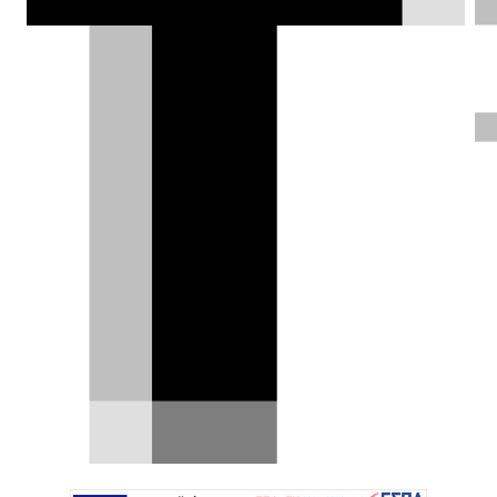
Φρέσκο Cupra Born: 631 km
αυτονομία, νέο infotainment και...
κουμπιά
Το Cupra Born επιστρέφει ανανεωμένο και
αυτή τη φορά η Abrera δείχνει να έχει ακούσει
προσεκτικά…
22.04.2026
|
Δημήτρης Βαμβακίδης