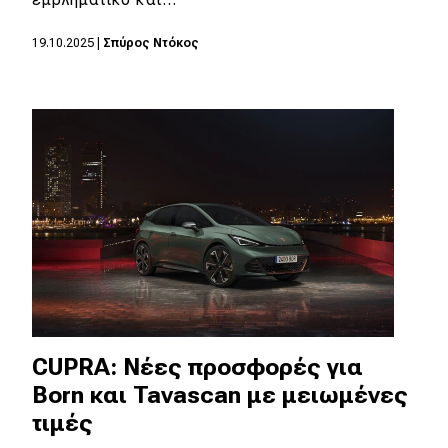
MOTO
19.10.2025
|
Σπύρος Ντόκος
Μεταχειρισμένο
Οδηγός αγοράς
Συμβουλές
Χρηστικά
Συμβουλές
ΚΤΕΟ
CUPRA: Νέες προσφορές για
Οδική βοήθεια
Born και Tavascan με μειωμένες
τιμές