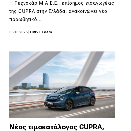
eDRIVE
Η Τεχνοκάρ Μ.Α.Ε.Ε., επίσημος εισαγωγέας
της CUPRA στην Ελλάδα, ανακοινώνει νέο
DRIVE USED
προωθητικό…
08.10.2025
|
DRIVE Team
Νέος τιμοκατάλογος CUPRA,