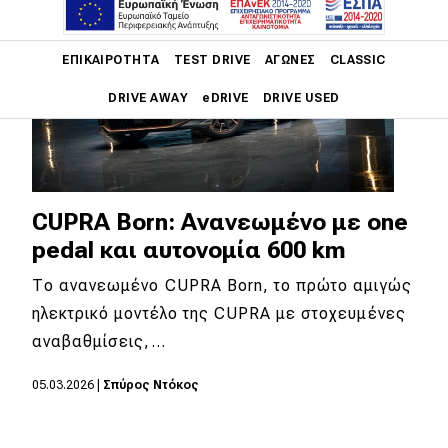
Main navigation
ΕΠΙΚΑΙΡΌΤΗΤΑ
TEST DRIVE
ΑΓΏΝΕΣ
CLASSIC
DRIVE AWAY
eDRIVE
DRIVE USED
Main navigation
Επικαιρότητα
Νέα μοντέλα
CUPRA Born: Ανανεωμένο με one
pedal και αυτονομία 600 km
Πρωτότυπα
Το ανανεωμένο CUPRA Born, το πρώτο αμιγώς
Ελλάδα
ηλεκτρικό μοντέλο της CUPRA με στοχευμένες
Κόσμος
αναβαθμίσεις,…
Τεχνολογία
05.03.2026
|
Σπύρος Ντόκος
Ασφάλεια
Αγορά