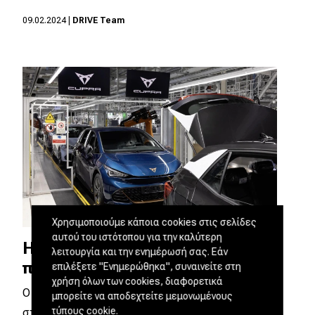
09.02.2024
|
DRIVE Team
Χρησιμοποιούμε κάποια cookies στις σελίδες
αυτού του ιστότοπου για την καλύτερη
Η Volkswagen αναστέλλει την
λειτουργία και την ενημέρωσή σας. Εάν
παραγωγή δύο ηλεκτρικών
επιλέξετε "Ενημερώθηκα", συναινείτε στη
χρήση όλων των cookies, διαφορετικά
Ο Όμιλος Volkswagen αναγκάζεται να
μπορείτε να αποδεχτείτε μεμονωμένους
τύπους cookie.
σταματήσει για άλλη μια φορά την παραγωγή