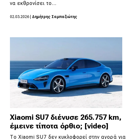
eDRIVE
να εκθρονίσει το…
DRIVE USED
02.03.2026
|
Δημήτρης Σαμπαζιώτης
Xiaomi SU7 διένυσε 265.757 km,
έμεινε τίποτα όρθιο; [video]
Το Xiaomi SU7 δεν κυκλοφορεί στην αγορά για