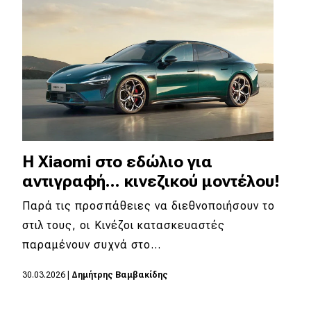
Απόψεις
Test Drive
Δοκιμή
Αποστολή
Συγκρίνουμε
Η Xiaomi στο εδώλιο για
αντιγραφή... κινεζικού μοντέλου!
Παρά τις προσπάθειες να διεθνοποιήσουν το
Αγώνες
στιλ τους, οι Κινέζοι κατασκευαστές
Formula 1
παραμένουν συχνά στο…
WRC
30.03.2026
|
Δημήτρης Βαμβακίδης
Motorsport