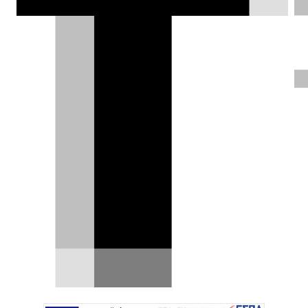
Sky Nomad: η Xiaomi λανσάρει
δεύτερη μάρκα αυτοκινήτων
Η Xiaomi δεν σκοπεύει να περιοριστεί στην
επιτυχία των πρώτων της ηλεκτρικών μοντέλων.
Ύστερα από…
09.07.2026
|
Δημήτρης Βαμβακίδης