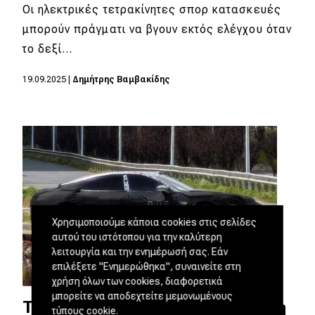
Οι ηλεκτρικές τετρακίνητες σπορ κατασκευές
μπορούν πράγματι να βγουν εκτός ελέγχου όταν
το δεξί…
19.09.2025
|
Δημήτρης Βαμβακίδης
Χρησιμοποιούμε κάποια cookies στις σελίδες
αυτού του ιστότοπου για την καλύτερη
λειτουργία και την ενημέρωσή σας. Εάν
επιλέξετε "Ενημερώθηκα", συναινείτε στη
χρήση όλων των cookies, διαφορετικά
μπορείτε να αποδεχτείτε μεμονωμένους
Το Xiaomi SU7 γίνεται μακρύτερη
τύπους cookie.