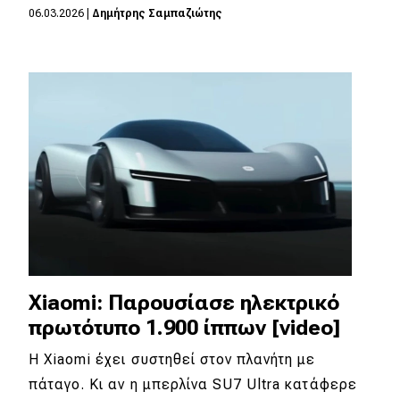
06.03.2026
|
Δημήτρης Σαμπαζιώτης
MOTO
Μεταχειρισμένο
Οδηγός αγοράς
Συμβουλές
Χρηστικά
Συμβουλές
Xiaomi: Παρουσίασε ηλεκτρικό
ΚΤΕΟ
πρωτότυπο 1.900 ίππων [video]
Οδική βοήθεια
H Xiaomi έχει συστηθεί στον πλανήτη με
πάταγο. Κι αν η μπερλίνα SU7 Ultra κατάφερε