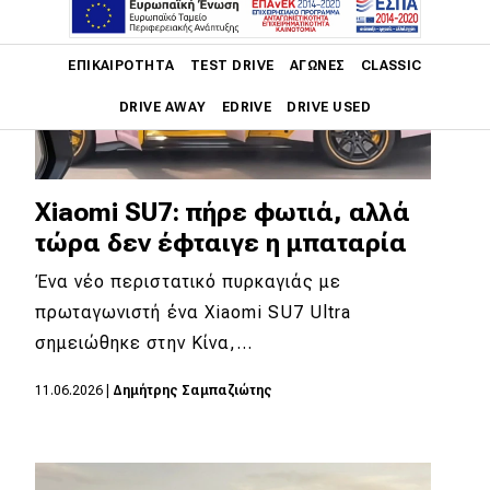
Main navigation
ΕΠΙΚΑΙΡΌΤΗΤΑ
TEST DRIVE
ΑΓΏΝΕΣ
CLASSIC
DRIVE AWAY
EDRIVE
DRIVE USED
Main navigation
Επικαιρότητα
Xiaomi SU7: πήρε φωτιά, αλλά
Νέα μοντέλα
τώρα δεν έφταιγε η μπαταρία
Πρωτότυπα
Ένα νέο περιστατικό πυρκαγιάς με
πρωταγωνιστή ένα Xiaomi SU7 Ultra
Ελλάδα
σημειώθηκε στην Κίνα,…
Κόσμος
11.06.2026
|
Δημήτρης Σαμπαζιώτης
Τεχνολογία
Ασφάλεια
Αγορά