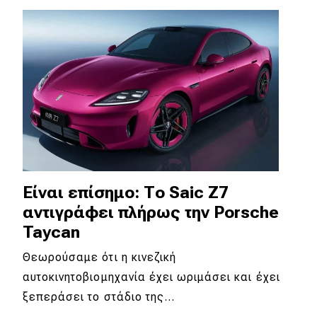
Eco
Νέα
Τεχνολογία
Mobility
Σταθμοί φόρτισης
Είναι επίσημο: Το Saic Z7
Classic
αντιγράφει πλήρως την Porsche
Taycan
Νέα
Θεωρούσαμε ότι η κινεζική
Παρουσιάσεις
αυτοκινητοβιομηχανία έχει ωριμάσει και έχει
ξεπεράσει το στάδιο της…
DRIVE Away