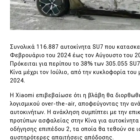
Νέα
Παρουσιάσεις
DRIVE Away
Συνολικά 116.887 αυτοκίνητα SU7 που κατασκ
Φεβρουάριο του 2024 έως τον Αύγουστο του 2
MOTO
Πρόκειται για περίπου το 38% των 305.055 SU7
Κίνα μέχρι τον Ιούλιο, από την κυκλοφορία του
Μεταχειρισμένο
2024.
Οδηγός αγοράς
Η Xiaomi επιβεβαίωσε ότι η βλάβη θα διορθω
Συμβουλές
λογισμικού over-the-air, αποφεύγοντας την α
αυτοκινήτων. Η ανάκληση συμπίπτει με την επ
προτύπων ασφαλείας στην Κίνα για αυτοκίνητ
Χρηστικά
οδήγησης επιπέδου 2, τα οποία θα τεθούν σε ι
αυστηρότερες απαιτήσεις απόδοσης.