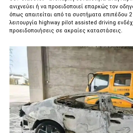
Αγώνες
ανιχνεύει ή να προειδοποιεί επαρκώς τον οδη
Formula 1
όπως απαιτείται από τα συστήματα επιπέδου 2 
λειτουργία highway pilot assisted driving ενδέ
WRC
προειδοποιήσεις σε ακραίες καταστάσεις.
Motorsport
Eco
Νέα
Τεχνολογία
Mobility
Σταθμοί φόρτισης
Classic