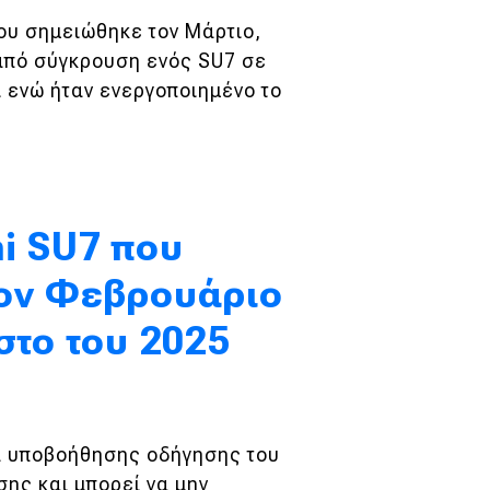
που σημειώθηκε τον Μάρτιο,
 από σύγκρουση ενός SU7 σε
ι ενώ ήταν ενεργοποιημένο το
i SU7 που
τον Φεβρουάριο
στο του 2025
μα υποβοήθησης οδήγησης του
ης και μπορεί να μην