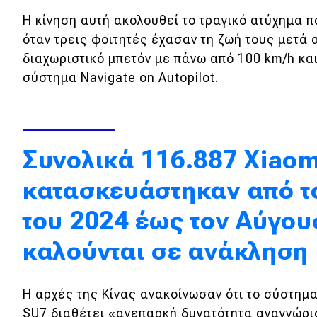
Κόσμος
Η κίνηση αυτή ακολουθεί το τραγικό ατύχημα 
όταν τρεις φοιτητές έχασαν τη ζωή τους μετά
Τεχνολογία
διαχωριστικό μπετόν με πάνω από 100 km/h κα
Ασφάλεια
σύστημα Navigate on Autopilot.
Αγορά
Απόψεις
Συνολικά 116.887 Xiaom
Test Drive
κατασκευάστηκαν από 
Δοκιμή
του 2024 έως τον Αύγου
Αποστολή
καλούνται σε ανάκληση
Συγκρίνουμε
Η αρχές της Κίνας ανακοίνωσαν ότι το σύστη
SU7 διαθέτει «ανεπαρκή δυνατότητα αναγνώρισ