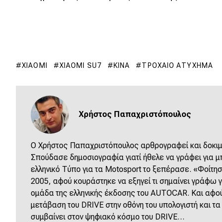
Συμβουλές
ΚΤΕΟ
Οδική βοήθεια
XIAOMI
XIAOMI SU7
ΚΊΝΑ
ΤΡΟΧΑΊΟ ΑΤΎΧΗΜΑ
eDRIVE
DRIVE USED
Χρήστος Παπαχριστόπουλος
O Χρήστος Παπαχριστόπουλος αρθρογραφεί και δοκιμά
Σπούδασε δημοσιογραφία γιατί ήθελε να γράφει για μπ
ελληνικό Τύπο για τα Motosport το ξεπέρασε. «Φοίτησε
2005, αφού κουράστηκε να εξηγεί τι σημαίνει γράφω γι
ομάδα της ελληνικής έκδοσης του AUTOCAR. Και αφού
μετάβαση του DRIVE στην οθόνη του υπολογιστή και τα
συμβαίνει στον ψηφιακό κόσμο του DRIVE…