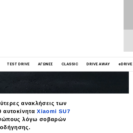
on
TEST DRIVE
ΑΓΏΝΕΣ
CLASSIC
DRIVE AWAY
eDRIVE
λύτερες ανακλήσεις των
0 αυτοκίνητα
Xiaomi SU7
οσώπους λόγω σοβαρών
οδήγησης.