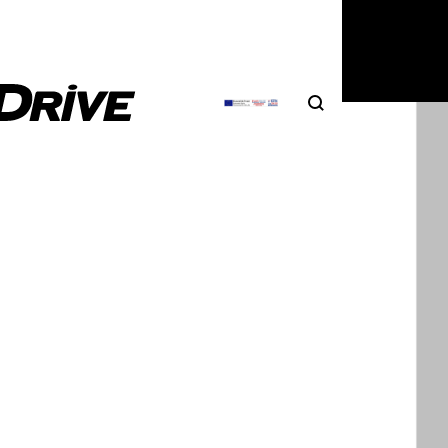
6
|
Δημήτρης Σαμπαζιώτης
Search
Αναζήτηση
ει με Dacia Duster αλλά είναι το νέο
Niva
ογία σχετικά με νέα έκδοση του Lada Niva έχει
ει για τα καλά. Βλέπεις, μόλις…
6
|
Δημήτρης Σαμπαζιώτης
Niva Sport Turbo: Τρέμετε όρη,