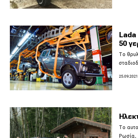
Lada 
50 γε
Το θρυλ
σταδιο
25.09.202
Ηλεκτ
Το αυτο
Ρωσία,