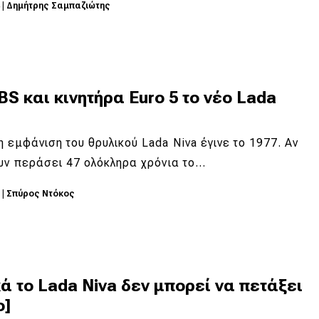
4
|
Δημήτρης Σαμπαζιώτης
S και κινητήρα Euro 5 το νέο Lada
 εμφάνιση του θρυλικού Lada Niva έγινε το 1977. Αν
υν περάσει 47 ολόκληρα χρόνια το…
3
|
Σπύρος Ντόκος
ά το Lada Niva δεν μπορεί να πετάξει
o]