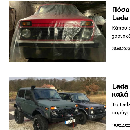
Συμβουλές
Πόσο
ΚΤΕΟ
Lada 
Οδική βοήθεια
Κάπου σ
χρονοκ
eDRIVE
25.05.202
DRIVE USED
Lada 
καλά
Το Lada
παράγε
10.02.202