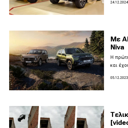
Αγώνες
24.12.202
Formula 1
WRC
Motorsport
Με AB
Niva
Eco
Η πρώτη
και έχο
Νέα
05.12.202
Τεχνολογία
Mobility
Σταθμοί φόρτισης
Τελικ
[vide
Classic