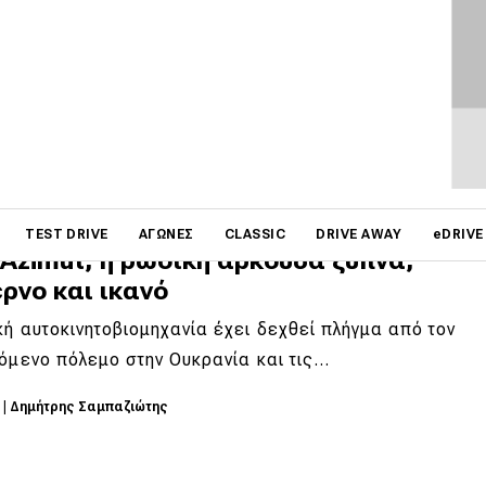
στασιακό με 280 ίππους
ι βρίσκονται σε αναβρασμό τελευταία. Μετά την
ίαση του Azimut, του πρώτου νέου «ψηλού…
5
|
Δημήτρης Σαμπαζιώτης
on
TEST DRIVE
ΑΓΏΝΕΣ
CLASSIC
DRIVE AWAY
eDRIVE
Azimut, η ρωσική αρκούδα ξυπνά,
ρνο και ικανό
ή αυτοκινητοβιομηχανία έχει δεχθεί πλήγμα από τον
όμενο πόλεμο στην Ουκρανία και τις…
5
|
Δημήτρης Σαμπαζιώτης