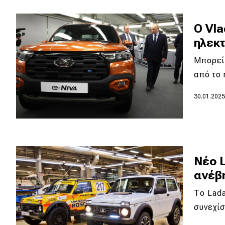
Κόσμος
O Vla
Τεχνολογία
ηλεκτ
Ασφάλεια
Μπορεί
Αγορά
από το 
Απόψεις
30.01.202
Test Drive
Δοκιμή
Νέο L
Αποστολή
ανέβ
Συγκρίνουμε
Το Lada
συνεχίσ