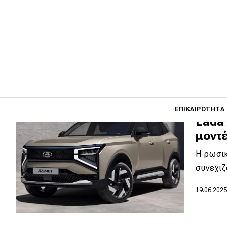
εργο
Οι Ρώσο
παρουσ
03.07.202
Main navigati
ΕΠΙΚΑΙΡΌΤΗΤΑ
Lada 
μοντέ
Main navigation
Η ρωσικ
Επικαιρότητα
συνεχιζ
Νέα μοντέλα
19.06.202
Πρωτότυπα
Ελλάδα