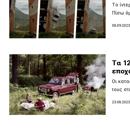
Το ίντε
Νέα
Πίσω ό
Παρουσιάσεις
08.09.202
DRIVE Away
MOTO
Τα 1
εποχ
Μεταχειρισμένο
Οι κατ
Οδηγός αγοράς
τους σ
Συμβουλές
23.08.202
Χρηστικά