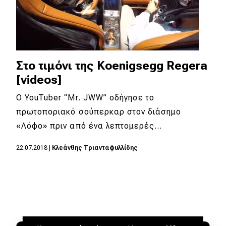
Στο τιμόνι της Koenigsegg Regera
[videos]
Ο YouTuber “Mr. JWW” οδήγησε το
πρωτοποριακό σούπερκαρ στον διάσημο
«Λόφο» πριν από ένα λεπτομερές…
22.07.2018
|
Κλεάνθης Τριανταφυλλίδης