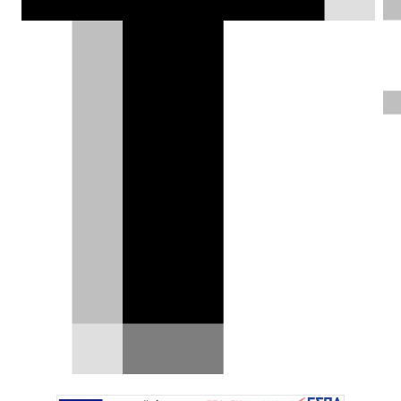
Η Koenigsegg Regera ρίχνει 1”
στη Rimac Nevera στο 0-400-0
km/h [video]
Με το ηλεκτρικό υπεραυτοκίνητό της Rimac
Nevera, η κρατική φίρμα είχε σφραγίσει μια
σειρά από ρεκόρ…
19.06.2023
|
DRIVE Team