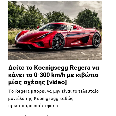
Απόψεις
Test Drive
Δοκιμή
Αποστολή
Συγκρίνουμε
Δείτε το Koenigsegg Regera να
κάνει το 0-300 km/h με κιβώτιο
Αγώνες
μίας σχέσης [video]
Formula 1
Το Regera μπορεί να μην είναι το τελευταίο
μοντέλο της Koenigsegg καθώς
WRC
πρωτοπαρουσιάστηκε το…
Motorsport