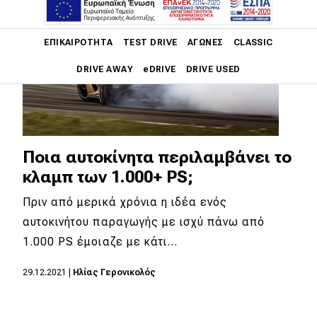
Main navigation
ΕΠΙΚΑΙΡΌΤΗΤΑ
TEST DRIVE
ΑΓΏΝΕΣ
CLASSIC
DRIVE AWAY
eDRIVE
DRIVE USED
Main navigation
Επικαιρότητα
Νέα μοντέλα
Ποια αυτοκίνητα περιλαμβάνει το
κλαμπ των 1.000+ PS;
Πρωτότυπα
Πριν από μερικά χρόνια η ιδέα ενός
Ελλάδα
αυτοκινήτου παραγωγής με ισχύ πάνω από
Κόσμος
1.000 PS έμοιαζε με κάτι…
Τεχνολογία
29.12.2021
|
Ηλίας Γερονικολός
Ασφάλεια
Αγορά