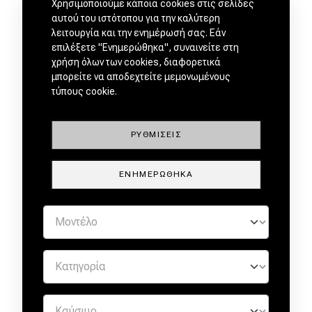
Χρησιμοποιούμε κάποια cookies στις σελίδες
αυτού του ιστότοπου για την καλύτερη
λειτουργία και την ενημέρωσή σας. Εάν
επιλέξετε "Ενημερώθηκα", συναινείτε στη
χρήση όλων των cookies, διαφορετικά
μπορείτε να αποδεχτείτε μεμονωμένους
ΜΕΤΑΧΕΙΡΙΣΜΕΝΑ ΑΠΟ
τύπους cookie.
ΕΜΠΙΣΤΟΥΣ ΕΜΠΟΡΟΥΣ by
ΡΥΘΜΊΣΕΙΣ
ΕΝΗΜΕΡΏΘΗΚΑ