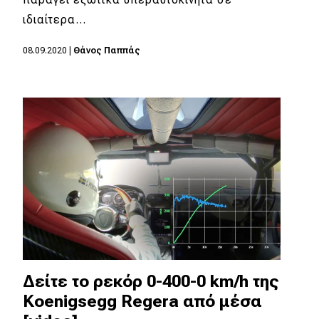
ιδιαίτερα…
MOTO
08.09.2020
|
Θάνος Παππάς
Μεταχειρισμένο
Οδηγός αγοράς
Συμβουλές
Χρηστικά
Συμβουλές
ΚΤΕΟ
Οδική βοήθεια
Δείτε το ρεκόρ 0-400-0 km/h της
Koenigsegg Regera από μέσα