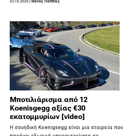
03.10.2020
|
Θάνος Παππάς
Eco
Νέα
Τεχνολογία
Mobility
Σταθμοί φόρτισης
Classic
Μποτιλιάρισμα από 12
Νέα
Koenisgegg αξίας €30
Παρουσιάσεις
εκατομμυρίων [video]
Η σουηδική Koenigsegg είναι μια εταιρεία που
DRIVE Away
παράγει εξωτικά υπεραυτοκίνητα σε