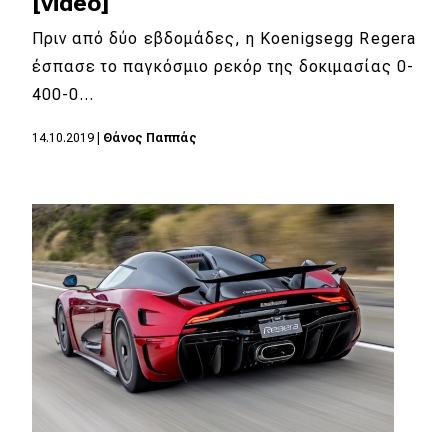
[video]
eDRIVE
Πριν από δύο εβδομάδες, η Koenigsegg Regera
DRIVE USED
έσπασε το παγκόσμιο ρεκόρ της δοκιμασίας 0-
400-0…
14.10.2019
|
Θάνος Παππάς