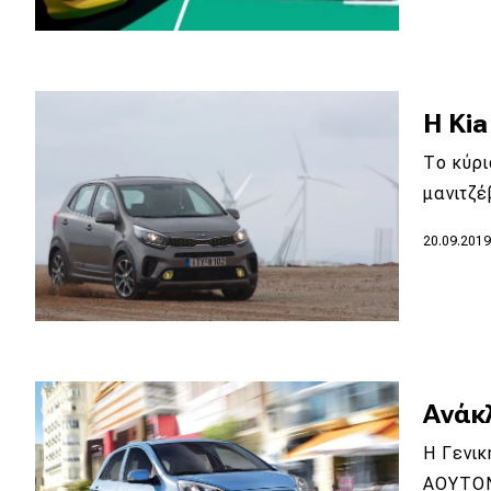
Η Kia
Το κύρι
μανιτζέ
20.09.201
Ανάκ
Η Γενικ
ΑΟΥΤΟΝ