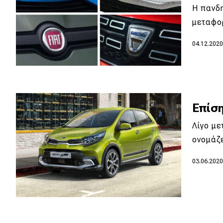
Η πανδη
Νέα
μεταφο
Παρουσιάσεις
04.12.202
DRIVE Away
MOTO
Επίση
Μεταχειρισμένο
Λίγο μ
ονομάζε
Οδηγός αγοράς
03.06.202
Συμβουλές
Χρηστικά