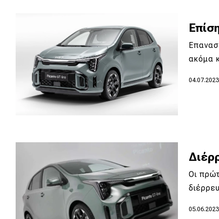
Κόσμος
Επίση
Τεχνολογία
Επανασ
Ασφάλεια
ακόμα 
Αγορά
04.07.202
Απόψεις
Test Drive
Δοκιμή
Διέρ
Αποστολή
Οι πρώ
Συγκρίνουμε
διέρρευ
05.06.202