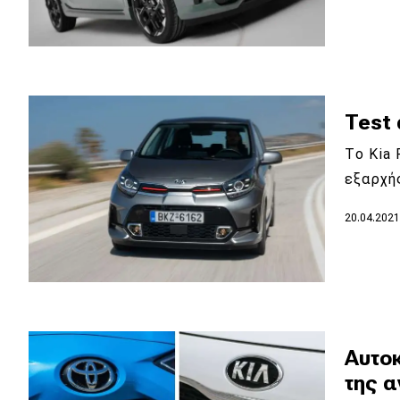
Αγώνες
Formula 1
WRC
Motorsport
Test 
Το Kia 
Eco
εξαρχής
Νέα
20.04.202
Τεχνολογία
Mobility
Σταθμοί φόρτισης
Αυτοκ
της 
Classic