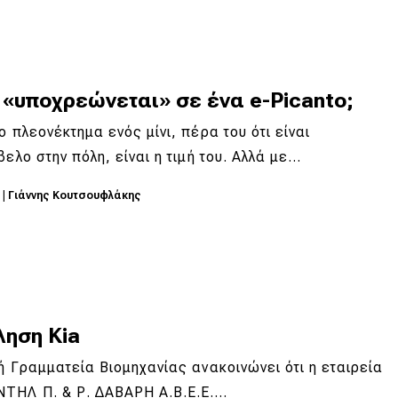
 «υποχρεώνεται» σε ένα e-Picanto;
ο πλεονέκτημα ενός μίνι, πέρα του ότι είναι
βελο στην πόλη, είναι η τιμή του. Αλλά με…
9
|
Γιάννης Κουτσουφλάκης
ληση Kia
ή Γραμματεία Βιομηχανίας ανακοινώνει ότι η εταιρεία
ΤΗΛ Π. & Ρ. ∆ΑΒΑΡΗ Α.Β.Ε.Ε.…