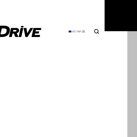
6
|
Χρήστος Παπαχριστόπουλος
Search
Αναζήτηση
αυτοκίνητα αγοράζουν οι Έλληνες το
τημα Ιανουάριος-Ιούνιος 2025 έχουν ταξινομηθεί
λλάδα 78.162 νέα μοντέλα. Επίδοση…
5
|
Σπύρος Ντόκος
αι το Kia EV1 και δεν θα είναι