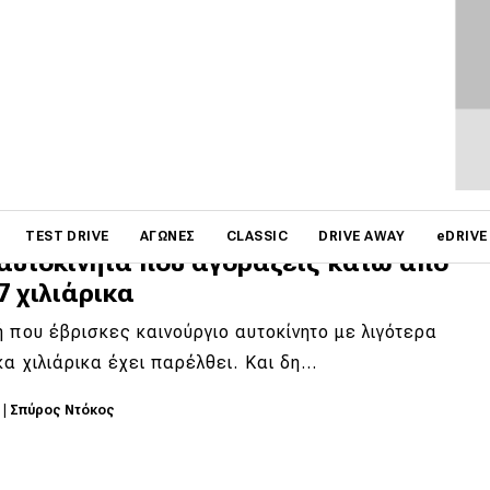
ειστικά ηλεκτρικό
λευταία μέρα του περασμένου Φεβρουαρίου
ώθηκε ότι το νέο Kia EV1, ο αντικαταστάτης του…
5
|
Δημήτρης Σαμπαζιώτης
on
TEST DRIVE
ΑΓΏΝΕΣ
CLASSIC
DRIVE AWAY
eDRIVE
 αυτοκίνητα που αγοράζεις κάτω από
7 χιλιάρικα
 που έβρισκες καινούργιο αυτοκίνητο με λιγότερα
α χιλιάρικα έχει παρέλθει. Και δη…
5
|
Σπύρος Ντόκος