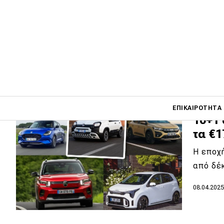
αποκλ
Την τε
ανακοιν
07.07.202
Main navigati
ΕΠΙΚΑΙΡΌΤΗΤΑ
10+1
τα €1
Main navigation
H εποχή
Επικαιρότητα
από δέκ
Νέα μοντέλα
08.04.202
Πρωτότυπα
Ελλάδα