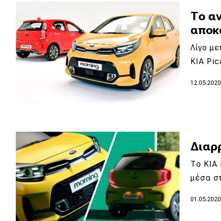
Συμβουλές
Το α
ΚΤΕΟ
αποκ
Οδική βοήθεια
Λίγο μ
KIA Pi
eDRIVE
12.05.202
DRIVE USED
Διαρ
Το KIA 
μέσα σ
01.05.202