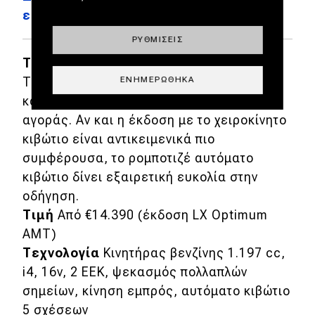
εδώ
ΡΥΘΜΊΣΕΙΣ
Τι λέει το DRIVE
Το Kia Picanto παραμένει ένα από τα
ΕΝΗΜΕΡΏΘΗΚΑ
καλύτερα και πιο ολοκληρωμένα μίνι της
αγοράς. Αν και η έκδοση με το χειροκίνητο
κιβώτιο είναι αντικειμενικά πιο
συμφέρουσα, το ρομποτιζέ αυτόματο
κιβώτιο δίνει εξαιρετική ευκολία στην
οδήγηση.
Τιμή
Από €14.390 (έκδοση LX Optimum
AMT)
Τεχνολογία
Κινητήρας βενζίνης 1.197 cc,
i4, 16v, 2 ΕΕΚ, ψεκασμός πολλαπλών
σημείων, κίνηση εμπρός, αυτόματο κιβώτιο
5 σχέσεων