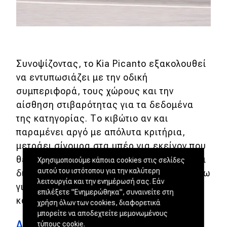
Συνοψίζοντας, το Kia Picanto εξακολουθεί
να εντυπωσιάζει με την οδική
συμπεριφορά, τους χώρους και την
αίσθηση στιβαρότητας για τα δεδομένα
της κατηγορίας. Το κιβώτιο αν και
παραμένει αργό με απόλυτα κριτήρια,
μετράει σίγουρα στα υπέρ για εκείνον που
θέλει απόλυτη ευκολία οδήγησης και είναι
Χρησιμοποιούμε κάποια cookies στις σελίδες
αυτού του ιστότοπου για την καλύτερη
διατεθειμένος να πληρώσει κάτι παραπάνω
λειτουργία και την ενημέρωσή σας. Εάν
γι’ αυτό, χωρίς να ανεβάζει σημαντικά την
επιλέξετε "Ενημερώθηκα", συναινείτε στη
κατανάλωση.
χρήση όλων των cookies, διαφορετικά
μπορείτε να αποδεχτείτε μεμονωμένους
Διαμορφώστε το δικό σας Kia Picanto
τύπους cookie.