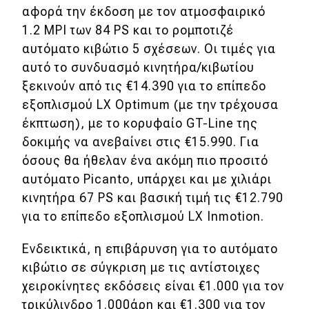
αφορά την έκδοση με τον ατμοσφαιρικό
Απόψεις
1.2 MPI των 84 PS και το ρομποτιζέ
αυτόματο κιβώτιο 5 σχέσεων. Οι τιμές για
αυτό το συνδυασμό κινητήρα/κιβωτίου
Test Drive
ξεκινούν από τις €14.390 για το επίπεδο
εξοπλισμού LX Optimum (με την τρέχουσα
Δοκιμή
έκπτωση), με το κορυφαίο GT-Line της
Αποστολή
δοκιμής να ανεβαίνει στις €15.990. Για
Συγκρίνουμε
όσους θα ήθελαν ένα ακόμη πιο προσιτό
αυτόματο Picanto, υπάρχει και με χιλιάρι
κινητήρα 67 PS και βασική τιμή τις €12.790
Αγώνες
για το επίπεδο εξοπλισμού LX Inmotion.
Formula 1
Ενδεικτικά, η επιβάρυνση για το αυτόματο
WRC
κιβώτιο σε σύγκριση με τις αντίστοιχες
χειροκίνητες εκδόσεις είναι €1.000 για τον
Motorsport
τρικύλινδρο 1.000άρη και €1.300 για τον