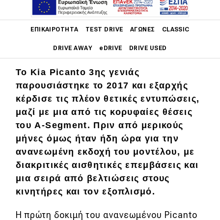
δοκιμάζουμε.
Main navigation
ΕΠΙΚΑΙΡΌΤΗΤΑ
TEST DRIVE
ΑΓΏΝΕΣ
CLASSIC
DRIVE AWAY
eDRIVE
DRIVE USED
Το Kia Picanto 3ης γενιάς
Main navigation
Επικαιρότητα
παρουσιάστηκε το 2017 και εξαρχής
κέρδισε τις πλέον θετικές εντυπώσεις,
Νέα μοντέλα
μαζί με μια από τις κορυφαίες θέσεις
Πρωτότυπα
του A-Segment. Πριν από μερικούς
μήνες όμως ήταν ήδη ώρα για την
Ελλάδα
ανανεωμένη εκδοχή του μοντέλου, με
Κόσμος
διακριτικές αισθητικές επεμβάσεις και
μια σειρά από βελτιώσεις στους
Τεχνολογία
κινητήρες και τον εξοπλισμό.
Ασφάλεια
Η πρώτη δοκιμή του ανανεωμένου Picanto
Αγορά