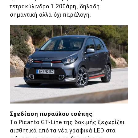
τετρακύλινδρο 1.200άρη, δηλαδή
σημαντική αλλά όχι παράλογη.
Eco
Νέα
Τεχνολογία
Mobility
Σταθμοί φόρτισης
Classic
Νέα
Παρουσιάσεις
Σχεδίαση πυραύλου τσέπης
Το Picanto GT-Line της δοκιμής ξεχωρίζει
αισθητικά από τα νέα γραφικά LED στα
DRIVE Away