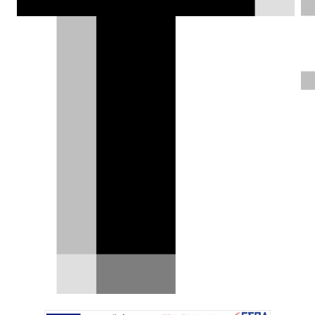
ΦΩΤΟΓΡΑΦΙΕΣ
Θάνος Παππάς |
20.04.2021
Test drive: Kia Picanto
1.2 Auto
Το Kia Picanto επιστρέφει με
ελαφρύ φρεσκάρισμα και νέο
αυτόματο κιβώτιο, το οποίο και