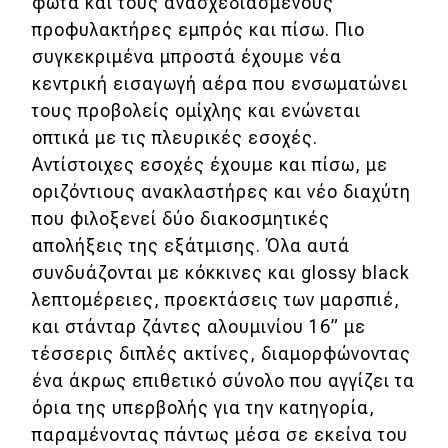
φώτα και τους ανασχεδιασμένους
προφυλακτήρες εμπρός και πίσω. Πιο
MOTO
συγκεκριμένα μπροστά έχουμε νέα
κεντρική εισαγωγή αέρα που ενσωματώνει
Μεταχειρισμένο
τους προβολείς ομίχλης και ενώνεται
οπτικά με τις πλευρικές εσοχές.
Οδηγός αγοράς
Αντίστοιχες εσοχές έχουμε και πίσω, με
Συμβουλές
οριζόντιους ανακλαστήρες και νέο διαχύτη
που φιλοξενεί δύο διακοσμητικές
απολήξεις της εξάτμισης. Όλα αυτά
Χρηστικά
συνδυάζονται με κόκκινες και glossy black
λεπτομέρειες, προεκτάσεις των μαρσπιέ,
Συμβουλές
και στάνταρ ζάντες αλουμινίου 16” με
ΚΤΕΟ
τέσσερις διπλές ακτίνες, διαμορφώνοντας
Οδική βοήθεια
ένα άκρως επιθετικό σύνολο που αγγίζει τα
όρια της υπερβολής για την κατηγορία,
παραμένοντας πάντως μέσα σε εκείνα του