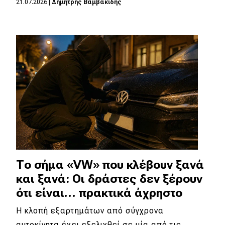
21.07.2026
|
Δημήτρης Βαμβακίδης
Eco
Νέα
Τεχνολογία
Mobility
Σταθμοί φόρτισης
Classic
Το σήμα «VW» που κλέβουν ξανά
Νέα
και ξανά: Οι δράστες δεν ξέρουν
Παρουσιάσεις
ότι είναι… πρακτικά άχρηστο
Η κλοπή εξαρτημάτων από σύγχρονα
DRIVE Away
αυτοκίνητα έχει εξελιχθεί σε μία από τις