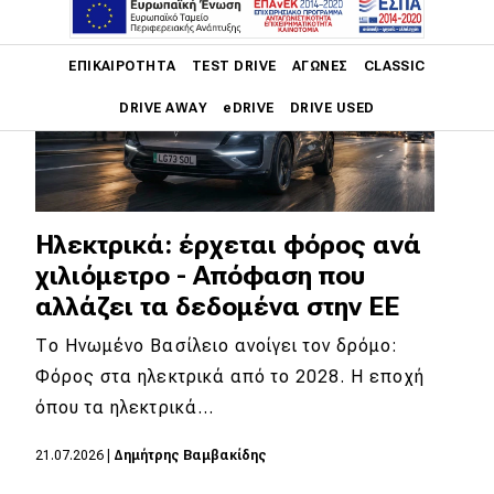
Main navigation
ΕΠΙΚΑΙΡΌΤΗΤΑ
TEST DRIVE
ΑΓΏΝΕΣ
CLASSIC
DRIVE AWAY
eDRIVE
DRIVE USED
Main navigation
Επικαιρότητα
Νέα μοντέλα
Ηλεκτρικά: έρχεται φόρος ανά
χιλιόμετρο - Aπόφαση που
Πρωτότυπα
αλλάζει τα δεδομένα στην ΕΕ
Ελλάδα
Το Ηνωμένο Βασίλειο ανοίγει τον δρόμο:
Κόσμος
Φόρος στα ηλεκτρικά από το 2028. Η εποχή
Τεχνολογία
όπου τα ηλεκτρικά…
Ασφάλεια
21.07.2026
|
Δημήτρης Βαμβακίδης
Αγορά