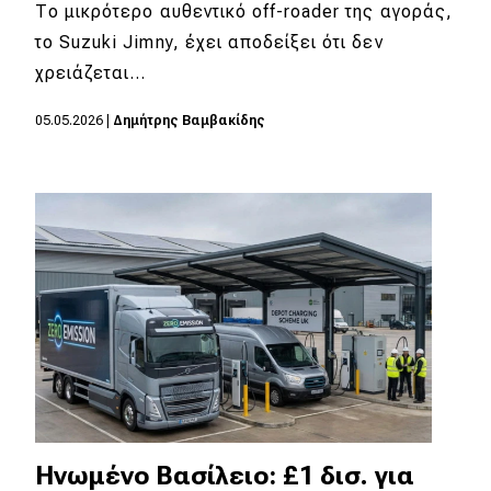
eDRIVE
Το μικρότερο αυθεντικό off-roader της αγοράς,
το Suzuki Jimny, έχει αποδείξει ότι δεν
DRIVE USED
χρειάζεται…
05.05.2026
|
Δημήτρης Βαμβακίδης
Ηνωμένο Βασίλειο: £1 δισ. για