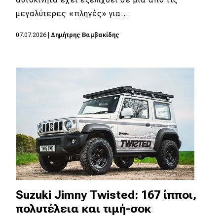
μεγαλύτερες «πληγές» για…
MOTO
07.07.2026
|
Δημήτρης Βαμβακίδης
Μεταχειρισμένο
Οδηγός αγοράς
Συμβουλές
Χρηστικά
Συμβουλές
ΚΤΕΟ
Οδική βοήθεια
Suzuki Jimny Twisted: 167 ίπποι,
πολυτέλεια και τιμή-σοκ