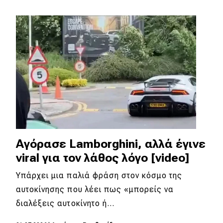
Απόψεις
Test Drive
Δοκιμή
Αποστολή
Συγκρίνουμε
Αγόρασε Lamborghini, αλλά έγινε
Αγώνες
viral για τον λάθος λόγο [video]
Formula 1
Υπάρχει μια παλιά φράση στον κόσμο της
αυτοκίνησης που λέει πως «μπορείς να
WRC
διαλέξεις αυτοκίνητο ή…
Motorsport