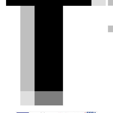
Το νέο Renault Twingo έφτασε
στη Βρετανία, αλλά κανείς δεν
μπορεί να το αγοράσει
Οι Γάλλοι έχουν μεγάλες προσδοκίες από το
νέο Renault Twingo E-Tech Electric. Παρότι οι
πωλήσεις…
03.08.2026
|
Δημήτρης Σαμπαζιώτης