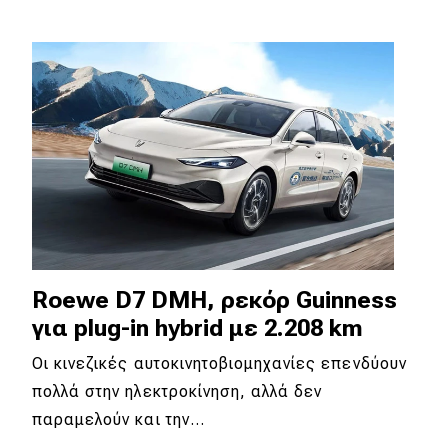
Eco
Νέα
Τεχνολογία
Mobility
Σταθμοί φόρτισης
Classic
Roewe D7 DMH, ρεκόρ Guinness
για plug-in hybrid με 2.208 km
Νέα
Οι κινεζικές αυτοκινητοβιομηχανίες επενδύουν
Παρουσιάσεις
πολλά στην ηλεκτροκίνηση, αλλά δεν
παραμελούν και την…
DRIVE Away