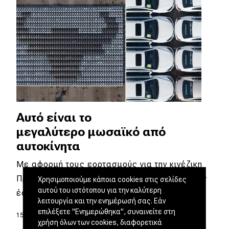
Αυτό είναι το
μεγαλύτερο μωσαϊκό από
αυτοκίνητα
Με αφορμή τους εορτασμούς για την κινέζικη
Πρωτοχρονιά (12 Φεβρουαρίου 2021), η Geely
Χρησιμοποιούμε κάποια cookies στις σελίδες
αυτού του ιστότοπου για την καλύτερη
έσπασε το…
λειτουργία και την ενημέρωσή σας. Εάν
επιλέξετε "Ενημερώθηκα", συναινείτε στη
15.02.2021
|
Θάνος Παππάς
χρήση όλων των cookies, διαφορετικά