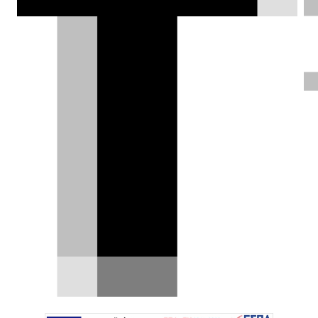
Kia PV5 μπαίνει στα Guinness με
693,38 km με μία φόρτιση
Είχαμε αποκαλέσει το Kia PV5 ως «το
ηλεκτρικό βαν του μέλλοντος». Και πράγματι, το
νέο μοντέλο…
30.10.2025
|
Δημήτρης Σαμπαζιώτης