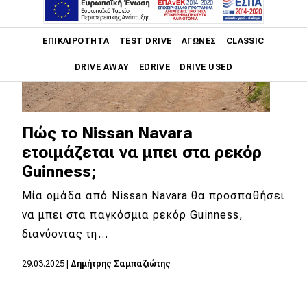
Main navigation
ΕΠΙΚΑΙΡΌΤΗΤΑ
TEST DRIVE
ΑΓΏΝΕΣ
CLASSIC
DRIVE AWAY
EDRIVE
DRIVE USED
Main navigation
Επικαιρότητα
Πώς τo Nissan Navara
Νέα μοντέλα
ετοιμάζεται να μπει στα ρεκόρ
Guinness;
Πρωτότυπα
Μία ομάδα από Nissan Navara θα προσπαθήσει
Ελλάδα
να μπει στα παγκόσμια ρεκόρ Guinness,
Κόσμος
διανύοντας τη…
Τεχνολογία
29.03.2025
|
Δημήτρης Σαμπαζιώτης
Ασφάλεια
Αγορά