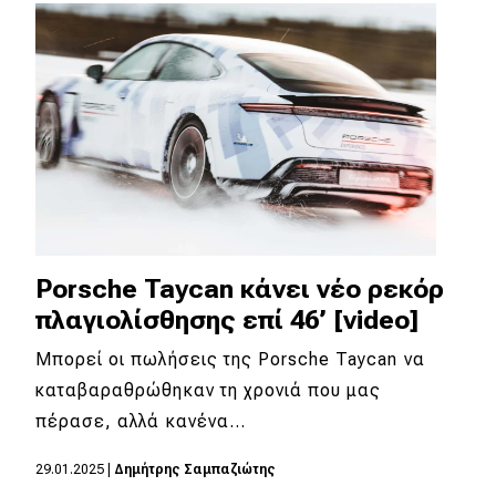
Απόψεις
Test Drive
Δοκιμή
Αποστολή
Συγκρίνουμε
Porsche Taycan κάνει νέο ρεκόρ
πλαγιολίσθησης επί 46’ [video]
Αγώνες
Μπορεί οι πωλήσεις της Porsche Taycan να
Formula 1
καταβαραθρώθηκαν τη χρονιά που μας
πέρασε, αλλά κανένα…
WRC
Motorsport
29.01.2025
|
Δημήτρης Σαμπαζιώτης