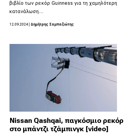
eDRIVE
βιβλίο των ρεκόρ Guinness για τη χαμηλότερη
κατανάλωση…
DRIVE USED
12.09.2024
|
Δημήτρης Σαμπαζιώτης
Nissan Qashqai, παγκόσμιο ρεκόρ
στο μπάντζι τζάμπινγκ [video]