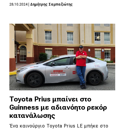
28.10.2024
|
Δημήτρης Σαμπαζιώτης
MOTO
Μεταχειρισμένο
Οδηγός αγοράς
Συμβουλές
Χρηστικά
Συμβουλές
Toyota Prius μπαίνει στο
ΚΤΕΟ
Guinness με αδιανόητο ρεκόρ
Οδική βοήθεια
κατανάλωσης
Ένα καινούργιο Toyota Prius LE μπήκε στο