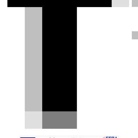
Η BRABUS μπήκε στα γιοτ – Και το
αποτέλεσμα ξεπερνά τους 1.450
PS [video]
Η BRABUS έχει συνδέσει το όνομά της με
μερικές από τις πιο ακραίες Mercedes-Benz,
Porsche και Rolls…
28.07.2026
|
Δημήτρης Βαμβακίδης