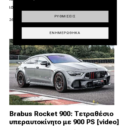
ισχυρότερο…
ΡΥΘΜΊΣΕΙΣ
26.01.2021
|
Θάνος Παππάς
ΕΝΗΜΕΡΏΘΗΚΑ
Brabus Rocket 900: Τετραθέσιο
υπεραυτοκίνητο με 900 PS [video]