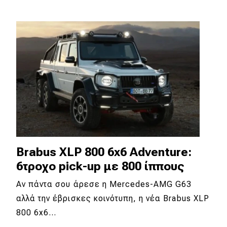
Eco
Νέα
Τεχνολογία
Mobility
Σταθμοί φόρτισης
Classic
Brabus XLP 800 6x6 Adventure:
6τροχο pick-up με 800 ίππους
Νέα
Αν πάντα σου άρεσε η Mercedes-AMG G63
Παρουσιάσεις
αλλά την έβρισκες κοινότυπη, η νέα Brabus XLP
800 6x6…
DRIVE Away