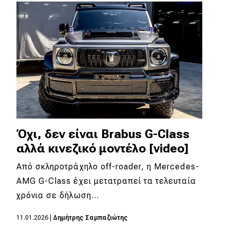
Απόψεις
Test Drive
Δοκιμή
Αποστολή
Συγκρίνουμε
Όχι, δεν είναι Brabus G-Class
αλλά κινεζικό μοντέλο [video]
Αγώνες
Από σκληροτράχηλο off-roader, η Mercedes-
Formula 1
AMG G-Class έχει μετατραπεί τα τελευταία
χρόνια σε δήλωση…
WRC
Motorsport
11.01.2026
|
Δημήτρης Σαμπαζιώτης