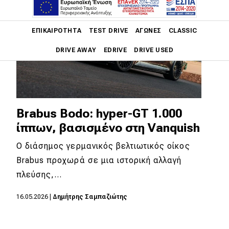
Main navigation
ΕΠΙΚΑΙΡΌΤΗΤΑ
TEST DRIVE
ΑΓΏΝΕΣ
CLASSIC
DRIVE AWAY
EDRIVE
DRIVE USED
Main navigation
Επικαιρότητα
Νέα μοντέλα
Brabus Bodo: hyper-GT 1.000
ίππων, βασισμένο στη Vanquish
Πρωτότυπα
Ο διάσημος γερμανικός βελτιωτικός οίκος
Ελλάδα
Brabus προχωρά σε μια ιστορική αλλαγή
Κόσμος
πλεύσης,…
Τεχνολογία
16.05.2026
|
Δημήτρης Σαμπαζιώτης
Ασφάλεια
Αγορά