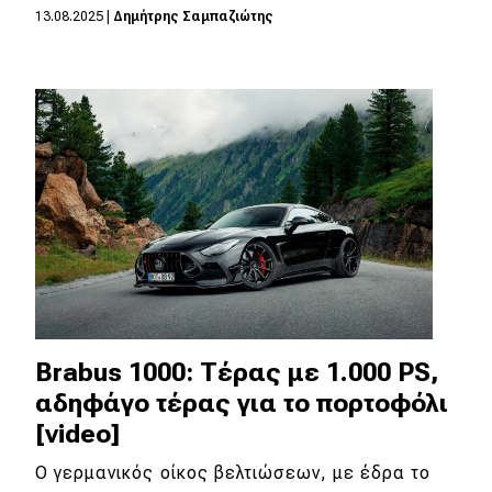
13.08.2025
|
Δημήτρης Σαμπαζιώτης
MOTO
Μεταχειρισμένο
Οδηγός αγοράς
Συμβουλές
Χρηστικά
Συμβουλές
Brabus 1000: Tέρας με 1.000 PS,
ΚΤΕΟ
αδηφάγο τέρας για το πορτοφόλι
Οδική βοήθεια
[video]
Ο γερμανικός οίκος βελτιώσεων, με έδρα το