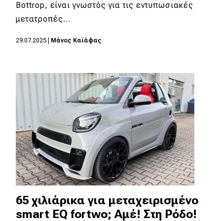
eDRIVE
Bottrop, είναι γνωστός για τις εντυπωσιακές
μετατροπές…
DRIVE USED
29.07.2025
|
Μάνος Καϊάφας
65 χιλιάρικα για μεταχειρισμένο
smart EQ fortwo; Αμέ! Στη Ρόδο!