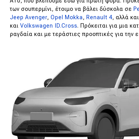
A10, που βλέπουμε εδώ για πρώτη φορά. Πρόκε
των σουπερμίνι, έτοιμο να βάλει δύσκολα σε
P
Νέα
Jeep Avenger
,
Opel Mokka
,
Renault 4
, αλλά κ
Παρουσιάσεις
και
Volkswagen ID.Cross
. Πρόκειται για μια κ
ραγδαία και με τεράστιες προοπτικές για την 
DRIVE Away
MOTO
Μεταχειρισμένο
Οδηγός αγοράς
Συμβουλές
Χρηστικά