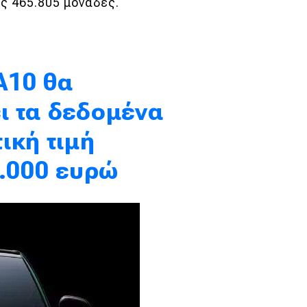
ις 465.805 μονάδες.
A10 θα
ι τα δεδομένα
ική τιμή
5.000 ευρώ