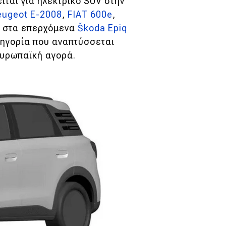
ιται για ηλεκτρικό SUV στην
eugeot E-2008
,
FIAT 600e
,
αι στα επερχόμενα
Škoda Epiq
ατηγορία που αναπτύσσεται
ευρωπαϊκή αγορά.