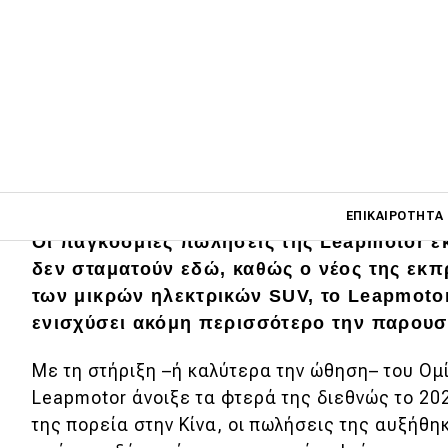
Main navigati
ΕΠΙΚΑΙΡΌΤΗΤΑ
Οι παγκόσμιες πωλήσεις της Leapmotor εκ
δεν σταματούν εδώ, καθώς ο νέος της εκ
των μικρών ηλεκτρικών SUV, το Leapmoto
Main navigation
Επικαιρότητα
ενισχύσει ακόμη περισσότερο την παρουσ
Νέα μοντέλα
Με τη στήριξη –ή καλύτερα την ώθηση– του Ομίλ
Leapmotor άνοιξε τα φτερά της διεθνώς το 20
Πρωτότυπα
της πορεία στην Κίνα, οι πωλήσεις της αυξήθ
Ελλάδα