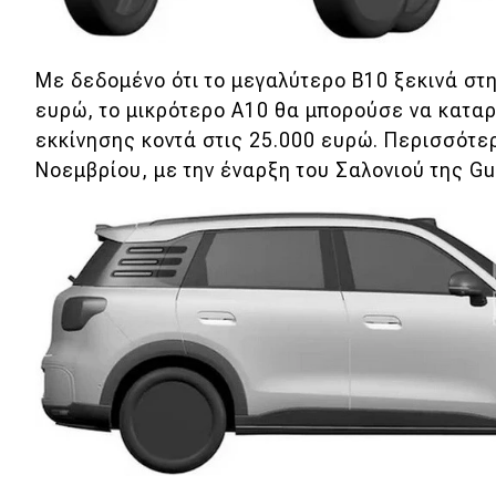
Συμβουλές
ΚΤΕΟ
Με δεδομένο ότι το μεγαλύτερο B10 ξεκινά στ
Οδική βοήθεια
ευρώ, το μικρότερο A10 θα μπορούσε να καταρ
εκκίνησης κοντά στις 25.000 ευρώ. Περισσότε
eDRIVE
Νοεμβρίου, με την έναρξη του Σαλονιού της G
DRIVE USED