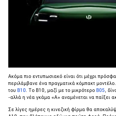
Αγώνες
Formula 1
WRC
Motorsport
Eco
Νέα
Τεχνολογία
Ακόμα πιο εντυπωσιακό είναι ότι μέχρι πρόσφα
Mobility
περιλάμβανε ένα πραγματικά κόμπακτ μοντέλο.
του
B10
. Το B10, μαζί με το μικρότερο
B05
, δί
Σταθμοί φόρτισης
-αλλά η νέα γκάμα «A» αναμένεται να παίξει 
Σε λίγες ημέρες η κινεζική φίρμα θα αποκαλύ
Classic