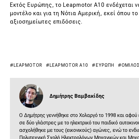
Εκτός Ευρώπης, το Leapmotor A10 ενδέχεται ν
μοντέλο και για τη Νότια Αμερική, εκεί όπου τ
αξιοσημείωτες επιδόσεις.
LEAPMOTOR
LEAPMOTOR A10
ΕΥΡΏΠΗ
ΌΜΙΛΟΣ
Δημήτρης Βαμβακίδης
Ο Δημήτρης γεννήθηκε στο Χολαργό το 1998 και αφού
σε δύο γλάστρες με το ηλεκτρικό του παιδικό αυτοκινο
ασχολήθηκε με τους (εικονικούς) αγώνες, ενώ το ενδια
Πολυτεχνική Σχολή Ηλεκτρολόγων Μηχανικών και Μηχα