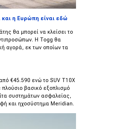
 και η Ευρώπη είναι εδώ
άτης θα μπορεί να κλείσει το
ντιπροσώπων. Η Togg θα
κή αγορά, εκ των οποίων τα
 από €45.590 ενώ το SUV T10X
ε πλούσιο βασικό εξοπλισμό
υίτα συστημάτων ασφαλείας,
φή και ηχοσύστημα Meridian.