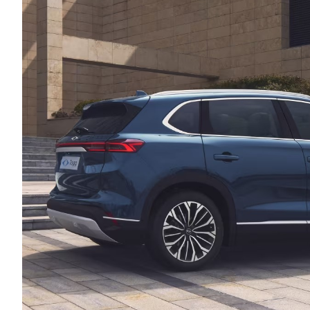
Αγώνες
Formula 1
WRC
Motorsport
Eco
Νέα
Τεχνολογία
Mobility
Σταθμοί φόρτισης
Classic