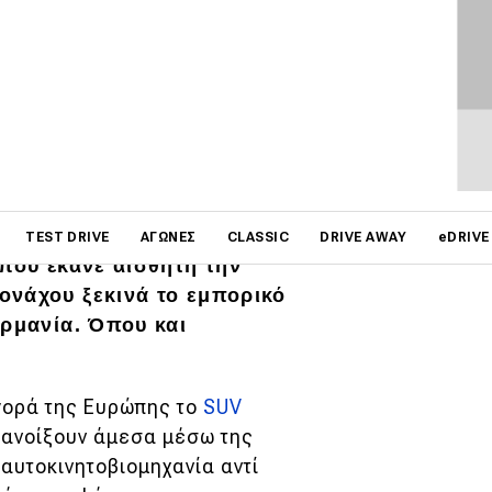
on
TEST DRIVE
ΑΓΏΝΕΣ
CLASSIC
DRIVE AWAY
eDRIVE
 που έκανε αισθητή την
ονάχου ξεκινά το εμπορικό
ερμανία. Όπου και
αγορά της Ευρώπης το
SUV
α ανοίξουν άμεσα μέσω της
αυτοκινητοβιομηχανία αντί