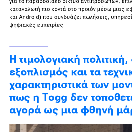
για το παραδοσιακό δίκτυο αντιπροσώπων, επιλ
Κόσμος
καταναλωτή πιο κοντά στο προϊόν μέσω μιας ε
και Android) που συνδυάζει πωλήσεις, υπηρεσί
Τεχνολογία
ψηφιακές εμπειρίες.
Ασφάλεια
Αγορά
Απόψεις
H τιμολογιακή πολιτική,
εξοπλισμός και τα τεχνι
Test Drive
χαρακτηριστικά των μον
Δοκιμή
πως η Togg δεν τοποθετε
Αποστολή
αγορά ως μια φθηνή μά
Συγκρίνουμε