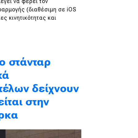
έγει να φέρει τον
φαρμογής (διαθέσιμη σε iOS
ες κινητικότητας και
 ο στάνταρ
κά
τέλων δείχνουν
ίται στην
ρκα