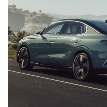
Συμβουλές
ΚΤΕΟ
Οδική βοήθεια
eDRIVE
DRIVE USED