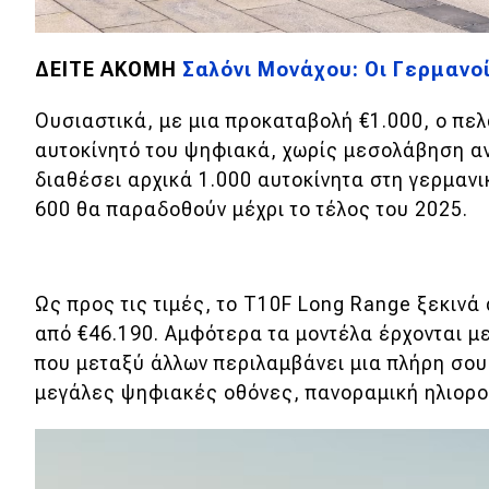
Νέα
ΔΕΙΤΕ ΑΚΟΜΗ
Σαλόνι Μονάχου: Οι Γερμανοί
Παρουσιάσεις
Ουσιαστικά, με μια προκαταβολή €1.000, ο πελ
αυτοκίνητό του ψηφιακά, χωρίς μεσολάβηση α
DRIVE Away
διαθέσει αρχικά 1.000 αυτοκίνητα στη γερμανι
600 θα παραδοθούν μέχρι το τέλος του 2025.
MOTO
Μεταχειρισμένο
Ως προς τις τιμές, το Τ10F Long Range ξεκινά
Οδηγός αγοράς
από €46.190. Αμφότερα τα μοντέλα έρχονται μ
Συμβουλές
που μεταξύ άλλων περιλαμβάνει μια πλήρη σο
μεγάλες ψηφιακές οθόνες, πανοραμική ηλιορο
Χρηστικά