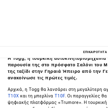
Main navigati
ΕΠΙΚΑΙΡΌΤΗΤΑ
H Togg, η τουρκική αυτοκινητοβιομηχανία
παρουσία της στο πρόσφατο Σαλόνι του Μ
της ταξίδι στην Γηραιά Ήπειρο από την Γ
Main navigation
Επικαιρότητα
ανακοίνωσε τις πρώτες τιμές.
Νέα μοντέλα
Αρχικά, η Togg θα λανσάρει στη μεγαλύτερη 
T10X
και τη μπερλίνα
T10F
. Οι παραγγελίες θ
Πρωτότυπα
ψηφιακής πλατφόρμας «Trumore». Η τουρκική 
Ελλάδα