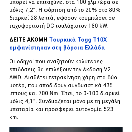
eDRIVE
μπορεί να επιταχύνει στα 100 χλμ./ώρα σε
μόλις 7,2
”
. Η φόρτιση από το 20% στο 80%
DRIVE USED
διαρκεί 28 λεπτά, εφόσον κουμπώσει σε
ταχυφορτιστή DC τουλάχιστον 180 kW.
ΔΕΙΤΕ ΑΚΟΜΗ
Tουρκικά Togg T10X
εμφανίστηκαν στη βόρεια Ελλάδα
Οι οδηγοί που αναζητούν καλύτερες
επιδόσεις θα επιλέξουν την έκδοση V2
AWD. Διαθέτει τετρακίνηση χάρη στα δύο
μοτέρ, που αποδίδουν συνδυαστικά 435
ίππους και 700 Nm. Έτσι, το 0-100 διαρκεί
μόλις 4,1
”
. Συνδυάζεται μόνο με τη μεγάλη
μπαταρία και προσφέρει αυτονομία 523
km.