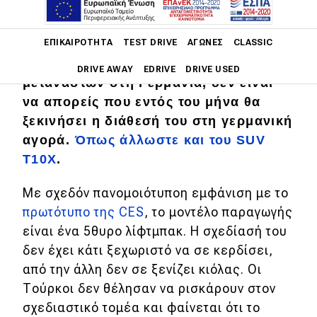
Το Togg T10F παρουσιάστηκε επίσημα
Main navigation
ΕΠΙΚΑΙΡΌΤΗΤΑ
TEST DRIVE
ΑΓΏΝΕΣ
CLASSIC
στο Σαλόνι Αυτοκινήτου του Μονάχου.
Και με τόσα εκατομμύρια Τούρκων
DRIVE AWAY
EDRIVE
DRIVE USED
μεταναστών στη Γερμανία, δεν είναι
να απορείς που εντός του μήνα θα
Main navigation
Επικαιρότητα
ξεκινήσει η διάθεσή του στη γερμανική
αγορά.
Όπως άλλωστε και του SUV
Νέα μοντέλα
T10X
.
Πρωτότυπα
Με σχεδόν πανομοιότυποη εμφάνιση με το
Ελλάδα
πρωτότυπο της CES
, το μοντέλο παραγωγής
είναι ένα 5θυρο λίφτμπακ. Η σχεδίασή του
Κόσμος
δεν έχει κάτι ξεχωριστό να σε κερδίσει,
Τεχνολογία
από την άλλη δεν σε ξενίζει κιόλας. Οι
Ασφάλεια
Τούρκοι δεν θέλησαν να ρισκάρουν στον
σχεδιαστικό τομέα και φαίνεται ότι το
Αγορά