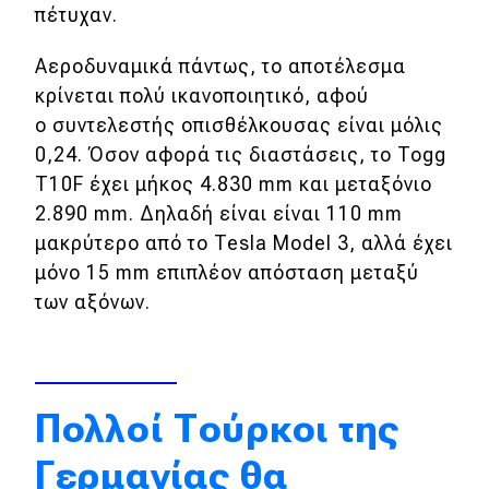
πέτυχαν.
Απόψεις
Αεροδυναμικά πάντως, το αποτέλεσμα
κρίνεται πολύ ικανοποιητικό, αφού
Test Drive
ο
συντελεστής οπισθέλκουσας είναι μόλις
0,24. Όσον αφορά τις διαστάσεις, το Togg
Δοκιμή
T10F έχει μήκος 4.830 mm και μεταξόνιο
Αποστολή
2.890 mm. Δηλαδή είναι είναι 110 mm
μακρύτερο από το Tesla Model 3, αλλά έχει
Συγκρίνουμε
μόνο 15 mm επιπλέον απόσταση μεταξύ
των αξόνων.
Αγώνες
Formula 1
Πολλοί Τούρκοι της
WRC
Motorsport
Γερμανίας θα