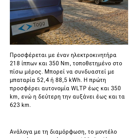
MOTO
Μεταχειρισμένο
Οδηγός αγοράς
Προσφέρεται με έναν ηλεκτροκινητήρα
Συμβουλές
218 ίππων και 350 Nm, τοποθετημένο στο
πίσω μέρος. Μπορεί να συνδυαστεί με
Χρηστικά
μπαταρία 52,4 ή 88,5 kWh. Η πρώτη
προσφέρει αυτονομία WLTP έως και 350
Συμβουλές
km, ενώ η δεύτερη την αυξάνει έως και τα
ΚΤΕΟ
623 km.
Οδική βοήθεια
Ανάλογα με τη διαμόρφωση, το μοντέλο