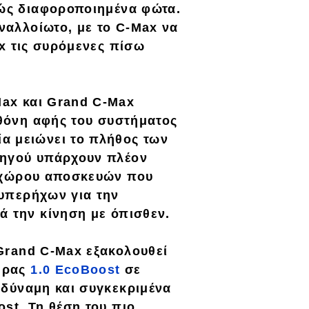
ρώς διαφοροποιημένα φώτα.
ναλλοίωτο, με το
C-Max
να
x
τις
συρόμενες
πίσω
Max
και
Grand C-Max
θόνη αφής
του συστήματος
ία μειώνει το πλήθος των
δηγού υπάρχουν πλέον
 χώρου αποσκευών που
 υπερήχων
για την
τά την κίνηση με
όπισθεν
.
Grand C-Max
εξακολουθεί
τήρας
1.0 EcoBoost
σε
 δύναμη και συγκεκριμένα
ost
. Τη θέση του πιο