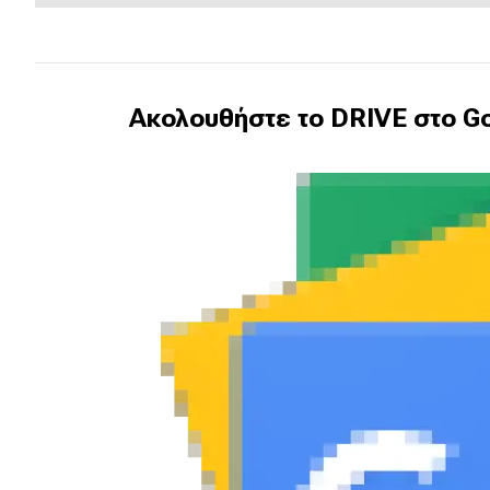
Νέα
Παρουσιάσεις
Ακολουθήστε το DRIVE στο Go
DRIVE Away
MOTO
Μεταχειρισμένο
Οδηγός αγοράς
Συμβουλές
Χρηστικά