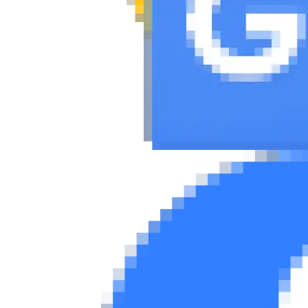
Συμβουλές
ΚΤΕΟ
Οδική βοήθεια
eDRIVE
DRIVE USED