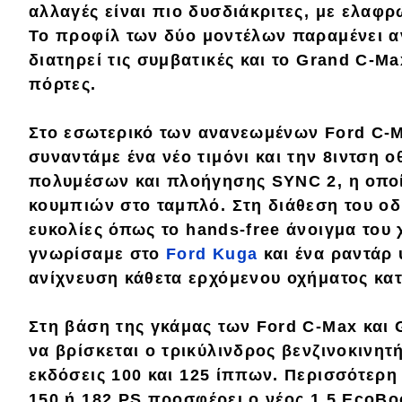
αλλαγές είναι πιο δυσδιάκριτες, με ελαφ
Κόσμος
Το
προφίλ
των δύο μοντέλων παραμένει α
Τεχνολογία
διατηρεί τις συμβατικές και το
Grand C-Ma
πόρτες.
Ασφάλεια
Αγορά
Στο
εσωτερικό
των ανανεωμένων
Ford C-
συναντάμε ένα νέο τιμόνι και την
8ιντση ο
Απόψεις
πολυμέσων και πλοήγησης
SYNC 2
, η οπο
κουμπιών στο ταμπλό. Στη διάθεση του ο
Test Drive
ευκολίες
όπως το
hands-free
άνοιγμα του
γνωρίσαμε στο
Ford Kuga
και ένα
ραντάρ
Δοκιμή
ανίχνευση κάθετα ερχόμενου οχήματος κα
Αποστολή
Στη βάση της γκάμας των
Ford C-Max
και
Συγκρίνουμε
να βρίσκεται ο τρικύλινδρος βενζινοκινη
εκδόσεις
100
και
125 ίππων
. Περισσότερη
150
ή
182 PS
προσφέρει ο νέος
1.5 EcoBo