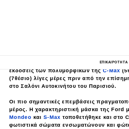
Main navigati
Πιστή στο
ραντεβού
της, η Ford αποκάλυψ
ΕΠΙΚΑΙΡΌΤΗΤΑ
εκδόσεις των πολυμορφικών της
C-Max
(5
(7θέσιο) λίγες μέρες πριν από την επίση
στο Σαλόνι Αυτοκινήτου του Παρισιού.
Main navigation
Επικαιρότητα
Οι πιο σημαντικές επεμβάσεις πραγματο
Νέα μοντέλα
μέρος
. Η χαρακτηριστική
μάσκα
της Ford μ
Πρωτότυπα
Mondeo
και
S-Max
τοποθετήθηκε και στο
C
φωτιστικά σώματα ενσωματώνουν και
φώτ
Ελλάδα