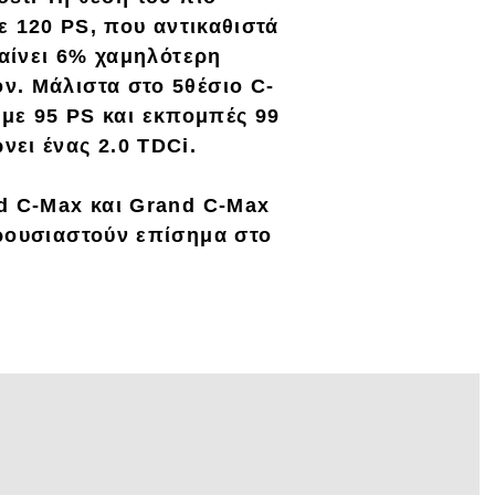
ε
120 PS
, που αντικαθιστά
χαίνει
6% χαμηλότερη
ον. Μάλιστα στο
5θέσιο C-
με
95 PS
και εκπομπές
99
ώνει ένας
2.0 TDCi
.
d C-Max
και
Grand C-Max
αρουσιαστούν επίσημα στο