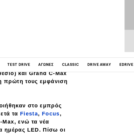
on
ε τις ανανεωμένες
TEST DRIVE
ΑΓΏΝΕΣ
CLASSIC
DRIVE AWAY
EDRIVE
θέσιο) και Grand C-Max
μη πρώτη τους εμφάνιση
ποιήθηκαν στο
εμπρός
ετά τα
Fiesta
,
Focus
,
-Max
, ενώ τα νέα
α ημέρας
LED
. Πίσω οι