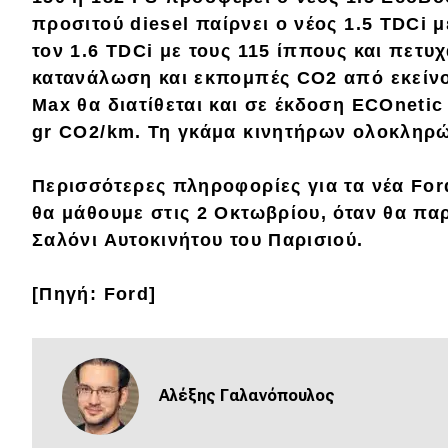
Αγώνες
προσιτού
diesel
παίρνει ο νέος
1.5 TDCi
μ
Formula 1
τον 1.6 TDCi με τους 115 ίππους και πετυ
κατανάλωση
και εκπομπές CO2 από εκείν
WRC
Max
θα διατίθεται και σε έκδοση
ECOnetic
Motorsport
gr CO2/km
. Τη γκάμα κινητήρων ολοκληρ
Περισσότερες πληροφορίες για τα νέα
For
Eco
θα μάθουμε στις
2 Οκτωβρίου
, όταν θα π
Σαλόνι Αυτοκινήτου του Παρισιού
.
Νέα
Τεχνολογία
[Πηγή: Ford]
Mobility
Σταθμοί φόρτισης
Αλέξης Γαλανόπουλος
Classic