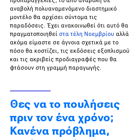
προπαραγγελίες, το από αναβολή σε
αναβολή πολυαναμενόμενο διαστημικό
Απόψεις
μοντέλο θα αρχίσει σύντομα τις
παραδόσεις. Έχει ανακοινωθεί ότι αυτό θα
Test Drive
πραγματοποιηθεί
στα τέλη Νοεμβρίου
αλλά
ακόμα είμαστε σε άγνοια σχετικά με το
Δοκιμή
πόσο θα κοστίζει, τις εκδόσεις εξοπλισμού
Αποστολή
και τις ακριβείς προδιαγραφές που θα
φτάσουν στη γραμμή παραγωγής.
Συγκρίνουμε
Αγώνες
Θες να το πουλήσεις
Formula 1
πριν τον ένα χρόνο;
WRC
Κανένα πρόβλημα,
Motorsport