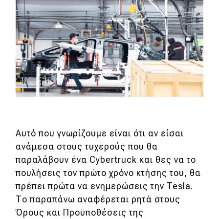
MOTO
Μεταχειρισμένο
Οδηγός αγοράς
Συμβουλές
Χρηστικά
Αυτό που γνωρίζουμε είναι ότι αν είσαι
ανάμεσα στους τυχερούς που θα
Συμβουλές
παραλάβουν ένα Cybertruck και θες να το
ΚΤΕΟ
πουλήσεις τον πρώτο χρόνο κτήσης του, θα
Οδική βοήθεια
πρέπει πρώτα να ενημερώσεις την Tesla.
Το παραπάνω αναφέρεται ρητά στους
Όρους και Προϋποθέσεις της