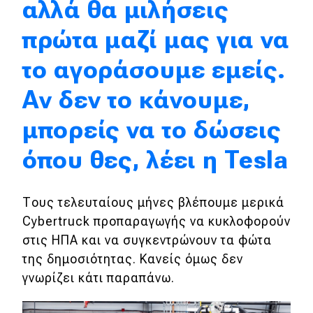
αλλά θα μιλήσεις
πρώτα μαζί μας για να
Eco
το αγοράσουμε εμείς.
Νέα
Αν δεν το κάνουμε,
Τεχνολογία
Mobility
μπορείς να το δώσεις
Σταθμοί φόρτισης
όπου θες, λέει η Tesla
Classic
Τους τελευταίους μήνες βλέπουμε μερικά
Cybertruck προπαραγωγής να κυκλοφορούν
Νέα
στις ΗΠΑ και να συγκεντρώνουν τα φώτα
Παρουσιάσεις
της δημοσιότητας. Κανείς όμως δεν
γνωρίζει κάτι παραπάνω.
DRIVE Away