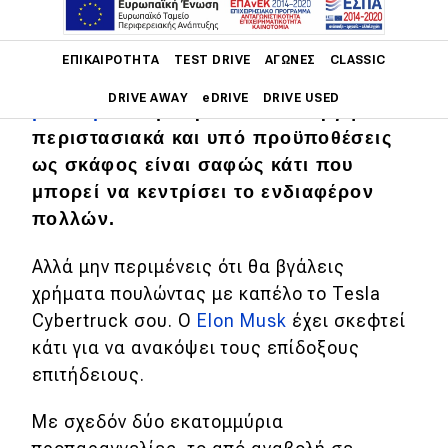
Main navigation
ΕΠΙΚΑΙΡΌΤΗΤΑ
TEST DRIVE
ΑΓΏΝΕΣ
CLASSIC
Ένα
αλεξίσφαιρο, πλήρως ηλεκτρικό
DRIVE AWAY
eDRIVE
DRIVE USED
pick-up
που μπορεί να λειτουργήσει
περιστασιακά και υπό προϋποθέσεις
Main navigation
ως σκάφος είναι σαφώς κάτι που
Επικαιρότητα
μπορεί να κεντρίσει το ενδιαφέρον
Νέα μοντέλα
πολλών.
Πρωτότυπα
Αλλά μην περιμένεις ότι θα βγάλεις
Ελλάδα
χρήματα πουλώντας με καπέλο το Tesla
Cybertruck σου. Ο
Elon Musk
έχει σκεφτεί
Κόσμος
κάτι για να ανακόψει τους επίδοξους
Τεχνολογία
επιτήδειους.
Ασφάλεια
Με σχεδόν δύο εκατομμύρια
Αγορά