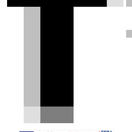
υποχρεωμένος να επικοινωνήσεις
πρώτα με την Tesla για να το αγοράσει
εκείνη
Δημήτρης Σαμπαζιώτης |
13.11.2023