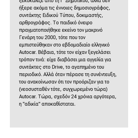
ξεκοκάλιζε από τη Γ' Δημοτικού, αλλά δεν
ήξερε ακόμα τις έννοιες δημοσιογράφος,
συντάκτης Ειδικού Τύπου, δοκιμαστής,
αρθρογράφος. Το παιδικό όνειρο
πραγματοποιήθηκε εκείνο τον μακρινό
Γενάρη του 2000, τότε που τον
εμπιστεύθηκαν στο εβδομαδιαίο ελληνικό
Autocar. Βέβαια, τότε τον είχαν ξεγελάσει
τρόπον τινά: είχε διαβάσει μια αγγελία για
συντάκτες στο Drive, το αγαπημένο του
περιοδικό. Αλλά όταν πέρασε τη συνέντευξη,
του ανακοίνωσαν ότι τον προόριζαν για το
(νεοσυσταθέν τότε, συγχωρεμένο τώρα)
Autocar. Τώρα, σχεδόν 24 χρόνια αργότερα,
η "αδικία" αποκαθίσταται.