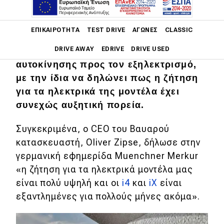
Main navigation
ΕΠΙΚΑΙΡΌΤΗΤΑ
TEST DRIVE
ΑΓΏΝΕΣ
CLASSIC
H BMW δείχνει να τα πηγαίνει πολύ
DRIVE AWAY
EDRIVE
DRIVE USED
καλά αυτή την μεταβατική περίοδο της
αυτοκίνησης προς τον εξηλεκτρισμό,
Main navigation
με την ίδια να δηλώνει πως η ζήτηση
Επικαιρότητα
για τα ηλεκτρικά της μοντέλα έχει
συνεχώς αυξητική πορεία.
Νέα μοντέλα
Πρωτότυπα
Συγκεκριμένα, ο CEO του Βαυαρού
κατασκευαστή, Oliver Zipse, δήλωσε στην
Ελλάδα
γερμανική εφημερίδα Muenchner Merkur
Κόσμος
«η ζήτηση για τα ηλεκτρικά μοντέλα μας
Τεχνολογία
είναι πολύ υψηλή και οι
i4
και
iX
είναι
εξαντλημένες για πολλούς μήνες ακόμα».
Ασφάλεια
Αγορά