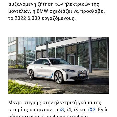
αυξανόμενη ζήτηση των ηλεκτρικών της
μοντέλων, η BMW σχεδιάζει να προσλάβει
Eco
το 2022 6.000 εργαζόμενους.
Νέα
Τεχνολογία
Mobility
Σταθμοί φόρτισης
Classic
Νέα
Παρουσιάσεις
Μέχρι στιγμής στην ηλεκτρική γκάμα της
εταιρίας υπάρχουν τα
i3
, i4, iX και
iX3
. Ενώ
DRIVE Away
μέσα στο νέο έτος θα προστεθεί η