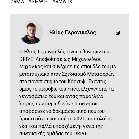
eDRIVE
BMW
BMW I4
BMW IX
DRIVE USED
Ηλίας Γερονικολός
O Ηλίας Γερονικολός είναι ο βενιαμίν του
DRIVE. Αποφοίτησε ως Μηχανολόγος
Μηχανικός και συνέχισε τις σπουδές του με
μεταπτυχιακό στον Σχεδιασμό Μεταφορών
στο πανεπιστήμιο του Κάρντιφ. Έχοντας
όμως το μικρόβιο του «πέτρολχεντ» από τα
γεννοφάσκια του και όντας παράλληλα
λάτρης των περιοδικών αυτοκινήτου,
αποφάσισε να δοκιμάσει αυτό που του
άρεσε πάντα και από το 2021 αποτελεί τη
νέα -και πολλά υποσχόμενη- γενιά της
συντακτικής ομάδας του DRIVE.