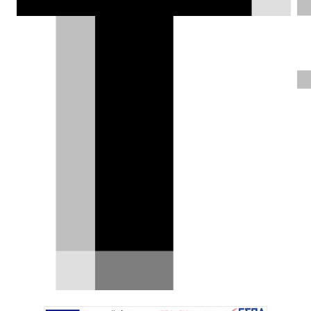
προσλάβει μέσα στη χρονιά 6.000
εργαζόμενους.
Ηλίας Γερονικολός |
03.01.2022