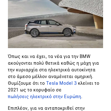
Απόψεις
Test Drive
Δοκιμή
Αποστολή
Συγκρίνουμε
Όπως και να έχει, τα νέα για την BMW
ακούγονται πολύ θετικά καθώς η μάχη για
την κυριαρχία στα ηλεκτρικά αυτοκίνητα
Αγώνες
στο άμεσο μέλλον αναμένεται ομηρική.
Θυμίζουμε ότι το
Tesla Model 3
κλείνει το
Formula 1
2021 ως το κορυφαίο σε
WRC
πωλήσεις ηλεκτρικό στην Ευρώπη
.
Motorsport
Επιπλέον, για να ανταποκριθεί στην