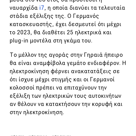
ναυαρχίδα
i7
, η οποία διανύει τα τελευταία
MOTO
στάδια εξέλιξης της. Ο Γερμανός
κατασκευαστής, έχει δεσμευτεί ότι μέχρι
Μεταχειρισμένο
το 2023, θα διαθέτει 25 ηλεκτρικά και
plug-in μοντέλα στη γκάμα του.
Οδηγός αγοράς
Το μέλλον της αγοράς στην Γηραιά ήπειρο
Συμβουλές
θα είναι αναμφίβολα γεμάτο ενδιαφέρον. Η
ηλεκτροκίνηση φέρνει ανακατατάξεις σε
Χρηστικά
ότι ίσχυε μέχρι στιγμής και οι Γερμανοί
κολοσσοί πρέπει να επιταχύνουν την
Συμβουλές
εξέλιξη των ηλεκτρικών τους αυτοκινήτων
ΚΤΕΟ
αν θέλουν να κατακτήσουν την κορυφή και
στην ηλεκτροκίνηση.
Οδική βοήθεια