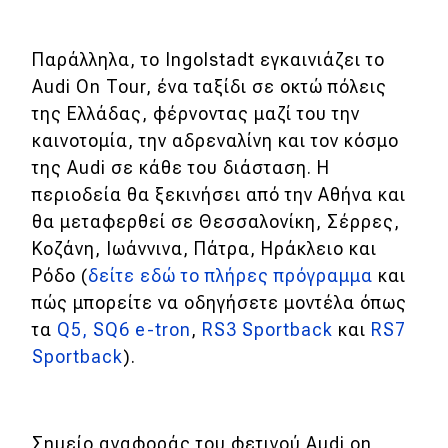
Παράλληλα, το Ingolstadt εγκαινιάζει το
Audi On Tour, ένα ταξίδι σε οκτώ πόλεις
της Ελλάδας, φέρνοντας μαζί του την
καινοτομία, την αδρεναλίνη και τον κόσμο
της Audi σε κάθε του διάσταση. H
περιοδεία θα ξεκινήσει από την Αθήνα και
θα μεταφερθεί σε Θεσσαλονίκη, Σέρρες,
Κοζάνη, Ιωάννινα, Πάτρα, Ηράκλειο και
Ρόδο (
δείτε εδώ το πλήρες πρόγραμμα
και
πώς μπορείτε να οδηγήσετε μοντέλα όπως
τα
Q5,
SQ6 e-tron
,
RS3 Sportback
και
RS7
Sportback
).
Σημείο αναφοράς του φετινού Audi on