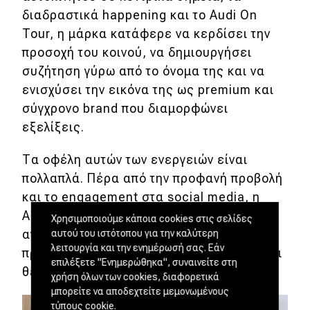
διαδραστικά happening και το Audi On
Tour, η μάρκα κατάφερε να κερδίσει την
προσοχή του κοινού, να δημιουργήσει
συζήτηση γύρω από το όνομα της και να
ενισχύσει την εικόνα της ως premium και
σύγχρονο brand που διαμορφώνει
εξελίξεις.
Τα οφέλη αυτών των ενεργειών είναι
πολλαπλά. Πέρα από την προφανή προβολή
και το engagement στα social media, η
Audi διαφοροποιείται ξεκάθαρα από τον
Χρησιμοποιούμε κάποια cookies στις σελίδες
ανταγωνισμό, αποδεικνύοντας ότι η
αυτού του ιστότοπου για την καλύτερη
λειτουργία και την ενημέρωσή σας. Εάν
προβολή ενός αυτοκινήτου μπορεί να είναι
επιλέξετε "Ενημερώθηκα", συναινείτε στη
θεαματική, συμμετοχική και ζωντανή.
χρήση όλων των cookies, διαφορετικά
μπορείτε να αποδεχτείτε μεμονωμένους
τύπους cookie.