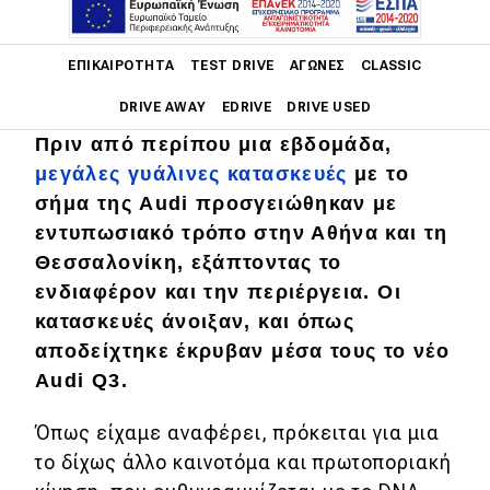
Main navigation
ΕΠΙΚΑΙΡΌΤΗΤΑ
TEST DRIVE
ΑΓΏΝΕΣ
CLASSIC
DRIVE AWAY
EDRIVE
DRIVE USED
Πριν από περίπου μια εβδομάδα,
Main navigation
μεγάλες γυάλινες κατασκευές
με το
Επικαιρότητα
σήμα της Audi προσγειώθηκαν με
Νέα μοντέλα
εντυπωσιακό τρόπο στην Αθήνα και τη
Θεσσαλονίκη, εξάπτοντας το
Πρωτότυπα
ενδιαφέρον και την περιέργεια. Οι
Ελλάδα
κατασκευές άνοιξαν, και όπως
αποδείχτηκε έκρυβαν μέσα τους το νέο
Κόσμος
Audi Q3.
Τεχνολογία
Όπως είχαμε αναφέρει, πρόκειται για μια
Ασφάλεια
το δίχως άλλο καινοτόμα και πρωτοποριακή
Αγορά