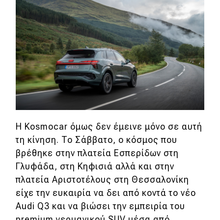
MOTO
Μεταχειρισμένο
Οδηγός αγοράς
Συμβουλές
Χρηστικά
Η Kosmocar όμως δεν έμεινε μόνο σε αυτή
τη κίνηση. To Σάββατο, ο κόσμος που
Συμβουλές
βρέθηκε στην πλατεία Εσπερίδων στη
Γλυφάδα, στη Κηφισιά αλλά και στην
ΚΤΕΟ
πλατεία Αριστοτέλους στη Θεσσαλονίκη
Οδική βοήθεια
είχε την ευκαιρία να δει από κοντά το νέο
Audi Q3 και να βιώσει την εμπειρία του
premium γερμανικού SUV μέσα από