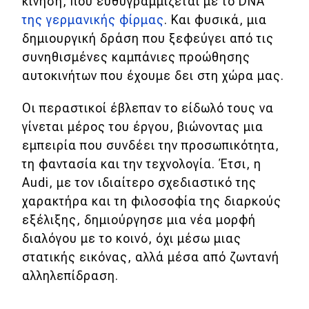
κίνηση, που ευθυγραμμίζεται με το DNA
της γερμανικής φίρμας
. Και φυσικά, μια
Απόψεις
δημιουργική δράση που ξεφεύγει από τις
συνηθισμένες καμπάνιες προώθησης
Test Drive
αυτοκινήτων που έχουμε δει στη χώρα μας.
Δοκιμή
Οι περαστικοί έβλεπαν το είδωλό τους να
γίνεται μέρος του έργου, βιώνοντας μια
Αποστολή
εμπειρία που συνδέει την προσωπικότητα,
Συγκρίνουμε
τη φαντασία και την τεχνολογία. Έτσι, η
Audi, με τον ιδιαίτερο σχεδιαστικό της
χαρακτήρα και τη φιλοσοφία της διαρκούς
Αγώνες
εξέλιξης, δημιούργησε μια νέα μορφή
διαλόγου με το κοινό, όχι μέσω μιας
Formula 1
στατικής εικόνας, αλλά μέσα από ζωντανή
WRC
αλληλεπίδραση.
Motorsport