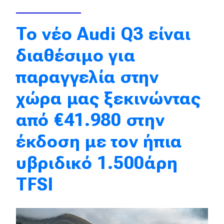
Eco
To νέο Audi Q3 είναι
Νέα
διαθέσιμο για
Τεχνολογία
παραγγελία στην
Mobility
χώρα μας ξεκινώντας
Σταθμοί φόρτισης
από €41.980 στην
έκδοση με τον ήπια
Classic
υβριδικό 1.500άρη
Νέα
TFSI
Παρουσιάσεις
DRIVE Away