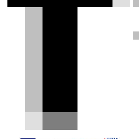
επίσημα στην ελληνική αγορά με την
Kosmocar να ακολουθεί μια σύγχρονη,
πρωτοποριακή και διαδραστική
καμπάνια προώθησης που ξεφεύγει
από τα καθιερωμένα.
Σπύρος Ντόκος |
29.09.2025