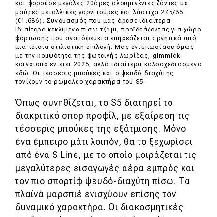
και φορούσε μεγάλες 20άρες αλουμινένιες ζάντες με
μαύρες μεταλλικές γαρνιτούρες και λάστιχα 245/35
(€1.686). Συνδυασμός που μας άρεσε ιδιαίτερα.
Ιδιαίτερα κεκλιμένο πίσω τζάμι, προϊδεάζοντας για χώρο
φόρτωσης που αναπόφευκτα επηρεάζεται αρνητικά από
μια τέτοια στιλιστική επιλογή. Μας εντυπωσίασε όμως
με την κομψότητα της φωτεινής λωρίδας, gimmick
κοινότοπο εν έτει 2025, αλλά ιδιαίτερα καλοσχεδιασμένο
εδώ. Οι τέσσερις μπούκες και ο ψευδό-διαχύτης
τονίζουν το ρωμαλέο χαρακτήρα του S5.
Όπως συνηθίζεται, το S5 διατηρεί το
διακριτικό σπορ προφίλ, με εξαίρεση τις
τέσσερις μπούκες της εξάτμισης. Μόνο
ένα έμπειρο μάτι λοιπόν, θα το ξεχωρίσει
από ένα S Line, με το οποίο μοιράζεται τις
μεγαλύτερες εισαγωγές αέρα εμπρός και
τον πιο σπορτίφ ψευδό-διαχύτη πίσω. Τα
πλαϊνά μαρσπιέ ενισχύουν επίσης τον
δυναμικό χαρακτήρα. Οι διακοσμητικές