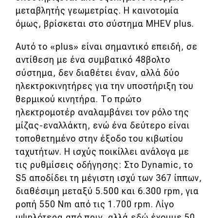
μεταβλητής γεωμετρίας. Η καινοτομία
όμως, βρίσκεται στο σύστημα MHEV plus.
Αυτό το «plus» είναι σημαντικό επειδή, σε
αντίθεση με ένα συμβατικό 48βολτο
σύστημα, δεν διαθέτει έναν, αλλά δύο
ηλεκτροκινητήρες για την υποστήριξη του
θερμικού κινητήρα. Το πρώτο
ηλεκτρομοτέρ αναλαμβάνει τον ρόλο της
μίζας-εναλλάκτη, ενώ ένα δεύτερο είναι
τοποθετημένο στην έξοδο του κιβωτίου
ταχυτήτων. Η ισχύς ποικίλλει ανάλογα με
τις ρυθμίσεις οδήγησης: Στο Dynamic, το
S5 αποδίδει τη μέγιστη ισχύ των 367 ίππων,
διαθέσιμη μεταξύ 5.500 και 6.300 rpm, για
ροπή 550 Nm από τις 1.700 rpm. Λίγο
υψηλότερα από πριν, αλλά εδώ έχουμε 50