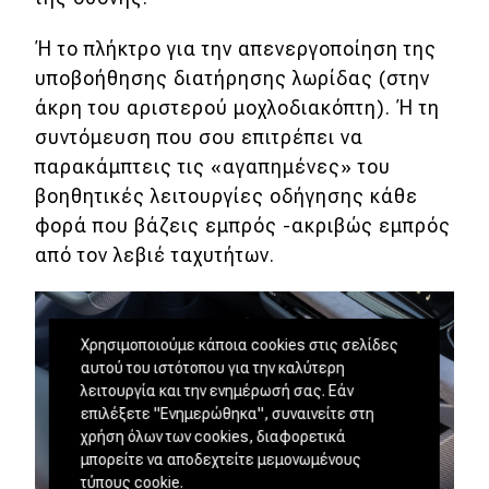
Ή το πλήκτρο για την απενεργοποίηση της
υποβοήθησης διατήρησης λωρίδας (στην
άκρη του αριστερού μοχλοδιακόπτη). Ή τη
συντόμευση που σου επιτρέπει να
παρακάμπτεις τις «αγαπημένες» του
βοηθητικές λειτουργίες οδήγησης κάθε
φορά που βάζεις εμπρός -ακριβώς εμπρός
από τον λεβιέ ταχυτήτων.
Χρησιμοποιούμε κάποια cookies στις σελίδες
αυτού του ιστότοπου για την καλύτερη
λειτουργία και την ενημέρωσή σας. Εάν
επιλέξετε "Ενημερώθηκα", συναινείτε στη
χρήση όλων των cookies, διαφορετικά
μπορείτε να αποδεχτείτε μεμονωμένους
τύπους cookie.