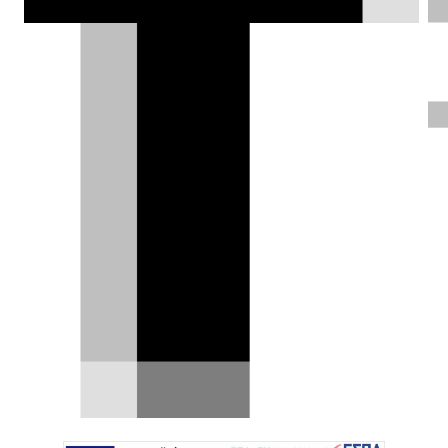
ΦΩΤΟΓΡΑΦΙΕΣ
Γιάννης Κουτσουφλάκης |
11.09.2025
Test drive: Audi S5 Avant
TFSI quattro S tronic, με
το νι και με το Sίγμα