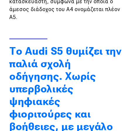
κατασκευαστή, σύμφωνα με την οποία ο
άμεσος διάδοχος του A4 ονομάζεται πλέον
Eco
A5.
Νέα
Τεχνολογία
Το Audi S5 θυμίζει την
Mobility
παλιά σχολή
Σταθμοί φόρτισης
οδήγησης. Χωρίς
Classic
υπερβολικές
Νέα
ψηφιακές
Παρουσιάσεις
φιοριτούρες και
βοήθειες, με μεγάλο
DRIVE Away