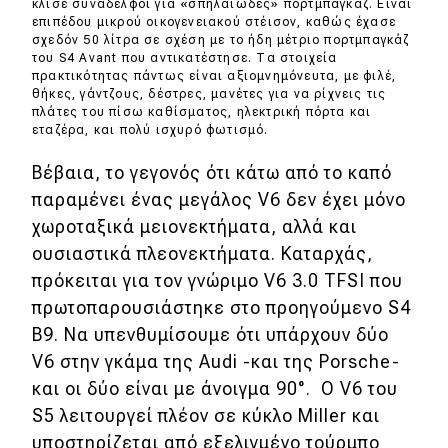
κλισέ συνάδελφοι για «σπηλαιώδες» πορτμπαγκάζ. Είναι
επιπέδου μικρού οικογενειακού στέισον, καθώς έχασε
σχεδόν 50 λίτρα σε σχέση με το ήδη μέτριο πορτμπαγκάζ
του S4 Avant που αντικατέστησε. Τα στοιχεία
πρακτικότητας πάντως είναι αξιομνημόνευτα, με φιλέ,
θήκες, γάντζους, δέστρες, μανέτες για να ρίχνεις τις
πλάτες του πίσω καθίσματος, ηλεκτρική πόρτα και
εταζέρα, και πολύ ισχυρό φωτισμό.
Βέβαια, το γεγονός ότι κάτω από το καπό
παραμένει ένας μεγάλος V6 δεν έχει μόνο
χωροταξικά μειονεκτήματα, αλλά και
ουσιαστικά πλεονεκτήματα. Καταρχάς,
πρόκειται για τον γνώριμο V6 3.0 TFSI που
πρωτοπαρουσιάστηκε στο προηγούμενο S4
B9. Να υπενθυμίσουμε ότι υπάρχουν δύο
V6 στην γκάμα της Audi -και της Porsche-
και οι δύο είναι με άνοιγμα 90°. Ο V6 του
S5 λειτουργεί πλέον σε κύκλο Miller και
υποστηρίζεται από εξελιγμένο τούρμπο