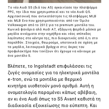
eDRIVE
Το νέο Audi S5 (διά του Α5) εγκαινίασε την πλατφόρμα
PPC, την ίδια που χρησιμοποιεί και το νέο Audi Q5.
DRIVE USED
Αρχιτεκτονική που αντικατέστησε τις πλατφόρμες MLB
και MLB Evo που χρησιμοποιούνται από τον Όμιλο
Volkswagen από το 2012 για τα premium μοντέλα του.
Κωνικά φανάρια αλά Audi A7, εξάγωνη φαρδιά μάσκα με
μεγάλα ανοίγματα στην κηρήθρα και νέος επίπεδος
λογότυπος στο κέντρο της, πιο διακριτικός από ό,τι στο
παρελθόν. Στοιχεία, θεωρούμε, υποτονικά σε σχέση με
τα μεγάλα, λειτουργικά βράγχια στις άκρες του
προφυλακτήρα που τονίζουν ότι έχουμε να κάνουμε με
ένα μοντέλο S.
Βλέπετε, το Ingolstadt επιφυλάσσει τις
ζυγές ονομασίες για τα ηλεκτρικά μοντέλα
e-tron, ενώ τα μοντέλα με θερμικό
κινητήρα υιοθετούν μονό αριθμό. Αυτή η
ονοματολογία παραμένει κάπως αβέβαιη,
αν κι ένα Audi όπως το S5 Avant καθιστά τη
διαδικασία εξοικείωσης πιο εύπεπτη. Και