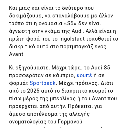
Και μιας και είναι το δεύτερο που
Απόψεις
δοκιμάζουμε, να επαναλάβουμε με άλλον
τρόπο ότι η ονομασία «S5» δεν είναι
Test Drive
άγνωστη στην γκάμα της Audi. Αλλά είναι η
πρώτη φορά που το Ingolstadt τοποθετεί το
Δοκιμή
διακριτικό αυτό στο πορτμπαγκάζ ενός
Avant.
Αποστολή
Συγκρίνουμε
Κι εξηγούμαστε. Μέχρι τώρα, το Audi S5
προσφερόταν σε κάμπριο,
κουπέ
ή σε
φορμάτ
Sportback
. Μέχρι πρότινος. Διότι
Αγώνες
από το 2025 αυτό το διακριτικό κοσμεί το
πίσω μέρος της μπερλίνας ή του Avant που
Formula 1
προέρχεται από αυτήν. Πρόκειται για
WRC
άμεσο αποτέλεσμα της αλλαγής
Motorsport
ονοματολογίας του Γερμανού