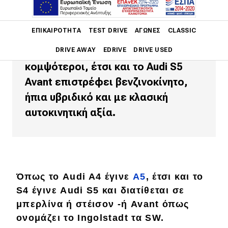
Όπως οι παλιότεροι τύποι λέξεων
Main navigation
ΕΠΙΚΑΙΡΌΤΗΤΑ
TEST DRIVE
ΑΓΏΝΕΣ
CLASSIC
που είχαν τελικό νι και σίγμα,
θεωρούνταν οι πιο σωστοί και οι
DRIVE AWAY
EDRIVE
DRIVE USED
κομψότεροι, έτσι και το Audi S5
Main navigation
Avant επιστρέφει βενζινοκίνητο,
Επικαιρότητα
ήπια υβριδικό και με κλασική
Νέα μοντέλα
αυτοκινητική αξία.
Πρωτότυπα
Ελλάδα
Κόσμος
Όπως το Audi A4 έγινε
A5
, έτσι και το
Τεχνολογία
S4 έγινε Audi S5 και διατίθεται σε
μπερλίνα ή στέισον -ή Avant όπως
Ασφάλεια
ονομάζει το Ingolstadt τα SW.
Αγορά