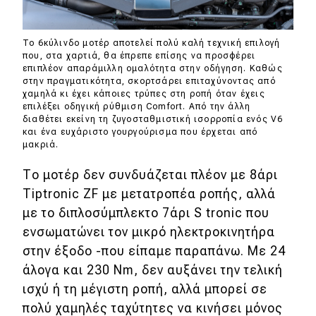
To 6κύλινδο μοτέρ αποτελεί πολύ καλή τεχνική επιλογή
που, στα χαρτιά, θα έπρεπε επίσης να προσφέρει
επιπλέον απαράμιλλη ομαλότητα στην οδήγηση. Καθώς
στην πραγματικότητα, σκορτσάρει επιταχύνοντας από
χαμηλά κι έχει κάποιες τρύπες στη ροπή όταν έχεις
επιλέξει οδηγική ρύθμιση Comfort. Από την άλλη
διαθέτει εκείνη τη ζυγοσταθμιστική ισορροπία ενός V6
και ένα ευχάριστο γουργούρισμα που έρχεται από
μακριά.
Το μοτέρ δεν συνδυάζεται πλέον με 8άρι
Tiptronic ZF με μετατροπέα ροπής, αλλά
με το διπλοσύμπλεκτο 7άρι S tronic που
ενσωματώνει τον μικρό ηλεκτροκινητήρα
στην έξοδο -που είπαμε παραπάνω. Με 24
άλογα και 230 Nm, δεν αυξάνει την τελική
ισχύ ή τη μέγιστη ροπή, αλλά μπορεί σε
πολύ χαμηλές ταχύτητες να κινήσει μόνος