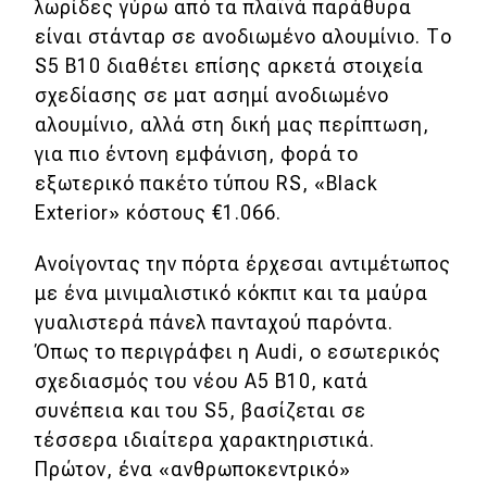
λωρίδες γύρω από τα πλαϊνά παράθυρα
είναι στάνταρ σε ανοδιωμένο αλουμίνιο. Το
S5 B10 διαθέτει επίσης αρκετά στοιχεία
σχεδίασης σε ματ ασημί ανοδιωμένο
αλουμίνιο, αλλά στη δική μας περίπτωση,
για πιο έντονη εμφάνιση, φορά το
εξωτερικό πακέτο τύπου RS, «Black
Exterior» κόστους €1.066.
Ανοίγοντας την πόρτα έρχεσαι αντιμέτωπος
με ένα μινιμαλιστικό κόκπιτ και τα μαύρα
γυαλιστερά πάνελ πανταχού παρόντα.
Όπως το περιγράφει η Audi, ο εσωτερικός
σχεδιασμός του νέου A5 B10, κατά
συνέπεια και του S5, βασίζεται σε
τέσσερα ιδιαίτερα χαρακτηριστικά.
Πρώτον, ένα «ανθρωποκεντρικό»