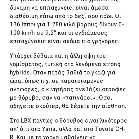
δύναμη να επιταχύνεις, είναι άμεσα
διαθέσιμη κάτω από το δεξί σου πόδι. Οι
136 ίπποι για 1.280 κιλά βάρους δίνουν 0-
100 km/h σε 9,2” και οι ενδιάμεσες
επιταχύνσεις είναι ακόμα πιο γρήγορες.
Υπάρχει βέβαια και η άλλη όψη του
νομίσματος, τυπική στα λεγόμενα strong
hybrids. Όταν πατάς βαθιά το γκάζι για
ώρα, όπως π.χ. σε παρατεταμένες
ανηφόρες, ο κινητήρας ανεβάζει στροφές
με θόρυβο, σαν να «πατινάρει». Όσοι
οδηγείτε σκούτερ, θα ξέρετε την αίσθηση.
Στο LBX πάντως ο θόρυβος είναι λιγότερος
απ’ ό,τι στο Yaris, αλλά και στο Toyota CH-
R. Και με το χρόνο μαθαίνεις να