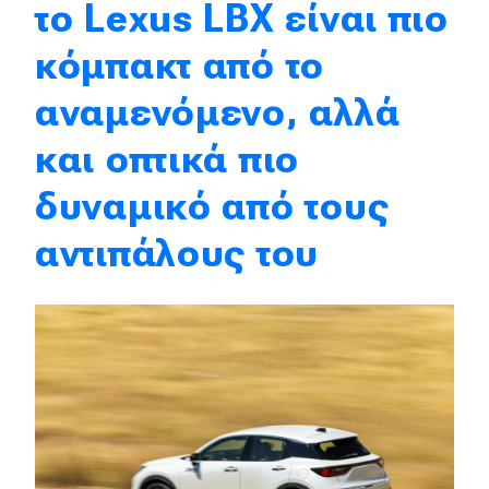
το Lexus LBX είναι πιο
Eco
κόμπακτ από το
αναμενόμενο, αλλά
Νέα
Τεχνολογία
και οπτικά πιο
Mobility
δυναμικό από τους
Σταθμοί φόρτισης
αντιπάλους του
Classic
Νέα
Παρουσιάσεις
DRIVE Away