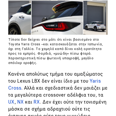
Τίποτε δεν δείχνει στο μάτι ότι είναι βασισμένο στο
Toyota Yaris Cross –και κατασκευάζεται στην Ιαπωνία,
όχι στη Γαλλία. Το χαμηλό καπό δίνει καλή ορατότητα
προς τα εμπρός. Φαρδιά, «μυώδη» πίσω φτερά.
Χαρακτηριστική πίσω φωτεινή υπογραφή, μεγάλο
σπόιλερ οροφής.
Κανένα απολύτως τμήμα του αμαξώματος
του Lexus LBX δεν είναι ίδιο με του
Yaris
Cross
. Αλλά και σχεδιαστικά δεν μοιάζει με
τα μεγαλύτερα crossover αδέλφια του, τα
UX
,
NX
και
RX
. Δεν έχει ούτε την τονισμένη
μάσκα σε σχήμα αδραχτιού ούτε τις
έντονες ακμές ούτε τους γωνιώδεις