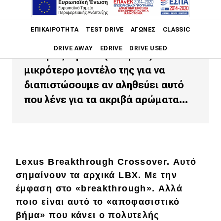
premium ιαπωνικής φίρμας να
ενσωματωθούν σε ένα μικρό
Main navigation
ΕΠΙΚΑΙΡΌΤΗΤΑ
TEST DRIVE
ΑΓΏΝΕΣ
CLASSIC
crossover, όπως το Lexus LBX;
DRIVE AWAY
EDRIVE
DRIVE USED
Δοκιμάζουμε το (ιστορικά)
μικρότερο μοντέλο της για να
Main navigation
Επικαιρότητα
διαπιστώσουμε αν αληθεύει αυτό
που λένε για τα ακριβά αρώματα…
Νέα μοντέλα
Πρωτότυπα
Ελλάδα
Κόσμος
Lexus Breakthrough Crossover. Αυτό
σημαίνουν τα αρχικά LBX. Με την
Τεχνολογία
έμφαση στο «breakthrough». Αλλά
Ασφάλεια
ποιο είναι αυτό το «αποφασιστικό
βήμα» που κάνει ο πολυτελής
Αγορά