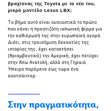
βραχίονας της Toyota με το νέο του,
Απόψεις
μικρό μοντέλο Lexus LBX;
Το βήμα αυτό είναι ουσιαστικά το πρώτο
Test Drive
που κάνει η πρεστιζάτη ιαπωνική φίρμα για
την καθιέρωσή της στην ευρωπαϊκή αγορά.
Δοκιμή
Διότι, στις τρεισήμιση δεκαετίες της
Αποστολή
ιστορίας της, έχει κατακτήσει
(θριαμβευτικά) την Αμερική, έχει πετύχει
Συγκρίνουμε
στην Άπω Ανατολή, αλλά στη Γηραιά
Ήπειρο παρέμενε έως τώρα ένα
Αγώνες
αουτσάιντερ.
Formula 1
WRC
Στην πραγματικότητα,
Motorsport