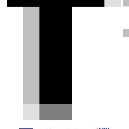
Κλεάνθης Τριανταφυλλίδης |
11.03.2025
Test drive: Lexus LBX,
πολυτέλεια «τσέπης»
Μπορούν οι βασικές αξίες της