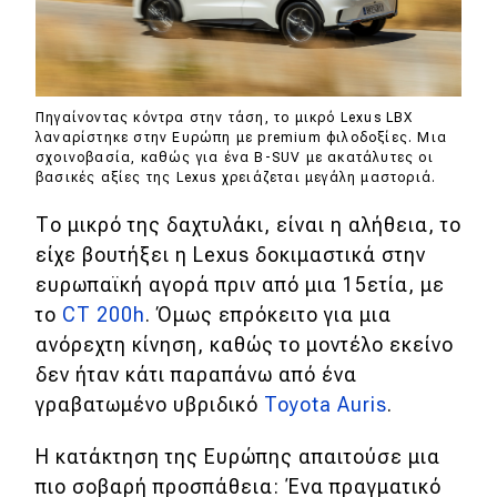
MOTO
Μεταχειρισμένο
Πηγαίνοντας κόντρα στην τάση, το μικρό Lexus LBX
λαναρίστηκε στην Ευρώπη με premium φιλοδοξίες. Μια
Οδηγός αγοράς
σχοινοβασία, καθώς για ένα B-SUV με ακατάλυτες οι
βασικές αξίες της Lexus χρειάζεται μεγάλη μαστοριά.
Συμβουλές
Το μικρό της δαχτυλάκι, είναι η αλήθεια, το
είχε βουτήξει η Lexus δοκιμαστικά στην
Χρηστικά
ευρωπαϊκή αγορά πριν από μια 15ετία, με
το
CT 200h
. Όμως επρόκειτο για μια
Συμβουλές
ανόρεχτη κίνηση, καθώς το μοντέλο εκείνο
δεν ήταν κάτι παραπάνω από ένα
ΚΤΕΟ
γραβατωμένο υβριδικό
Toyota Auris
.
Οδική βοήθεια
Η κατάκτηση της Ευρώπης απαιτούσε μια
πιο σοβαρή προσπάθεια: Ένα πραγματικό