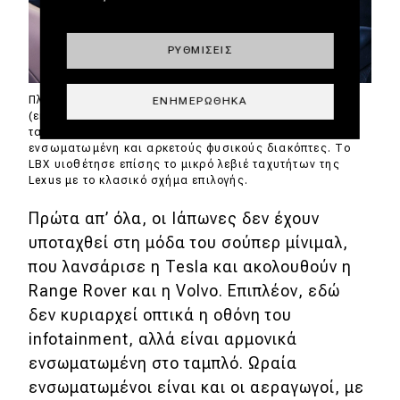
ΡΥΘΜΊΣΕΙΣ
Πλούσιο και πολυτελές εσωτερικό, από ποιοτικά υλικά
ΕΝΗΜΕΡΏΘΗΚΑ
(εκεί που αγγίζει το βλέμμα ή το χέρι), με την μικρή για
τα σημερινά δεδομένα οθόνη των 9,8” αρμονικά
ενσωματωμένη και αρκετούς φυσικούς διακόπτες. Το
LBX υιοθέτησε επίσης το μικρό λεβιέ ταχυτήτων της
Lexus με το κλασικό σχήμα επιλογής.
Πρώτα απ’ όλα, οι Ιάπωνες δεν έχουν
υποταχθεί στη μόδα του σούπερ μίνιμαλ,
που λανσάρισε η Tesla και ακολουθούν η
Range Rover και η Volvo. Επιπλέον, εδώ
δεν κυριαρχεί οπτικά η οθόνη του
infotainment, αλλά είναι αρμονικά
ενσωματωμένη στο ταμπλό. Ωραία
ενσωματωμένοι είναι και οι αεραγωγοί, με