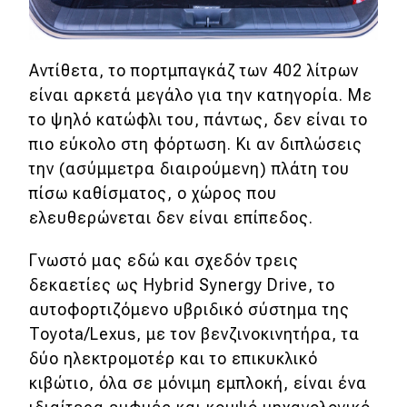
Αντίθετα, το πορτμπαγκάζ των 402 λίτρων
είναι αρκετά μεγάλο για την κατηγορία. Με
το ψηλό κατώφλι του, πάντως, δεν είναι το
πιο εύκολο στη φόρτωση. Kι αν διπλώσεις
την (ασύμμετρα διαιρούμενη) πλάτη του
πίσω καθίσματος, ο χώρος που
ελευθερώνεται δεν είναι επίπεδος.
Γνωστό μας εδώ και σχεδόν τρεις
δεκαετίες ως Hybrid Synergy Drive, το
αυτοφορτιζόμενο υβριδικό σύστημα της
Toyota/Lexus, με τον βενζινοκινητήρα, τα
δύο ηλεκτρομοτέρ και το επικυκλικό
κιβώτιο, όλα σε μόνιμη εμπλοκή, είναι ένα