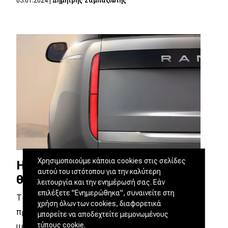
03.01.2024
|
Δημήτρης Σαμπαζιώτης
Χρησιμοποιούμε κάποια cookies στις σελίδες
Ηλεκτρικό Range Rover με…
αυτού του ιστότοπου για την καλύτερη
θερμικές επιδόσεις
λειτουργία και την ενημέρωσή σας. Εάν
επιλέξετε "Ενημερώθηκα", συναινείτε στη
Το Range Rover Electric λέγεται πως θα
χρήση όλων των cookies, διαφορετικά
προσφέρει επιδόσεις ανάλογες με αυτές του
μπορείτε να αποδεχτείτε μεμονωμένους
τύπους cookie.
μοντέλου που…