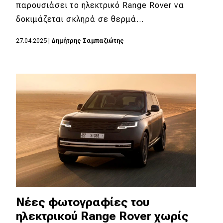
eDRIVE
παρουσιάσει το ηλεκτρικό Range Rover να
δοκιμάζεται σκληρά σε θερμά…
DRIVE USED
27.04.2025
|
Δημήτρης Σαμπαζιώτης
Νέες φωτογραφίες του
ηλεκτρικού Range Rover χωρίς