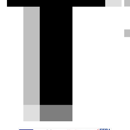
Zeekr 9X: Το 6θέσιο υπέρ-SUV
των 897 ίππων έρχεται στην
Ευρώπη
Η κινεζική φίρμα μπαίνει στην κατηγορία των
μεγάλων πολυτελών SUV, παρουσιάζοντας επί
ευρωπαϊκού…
29.07.2026
|
Χρήστος Παπαχριστόπουλος