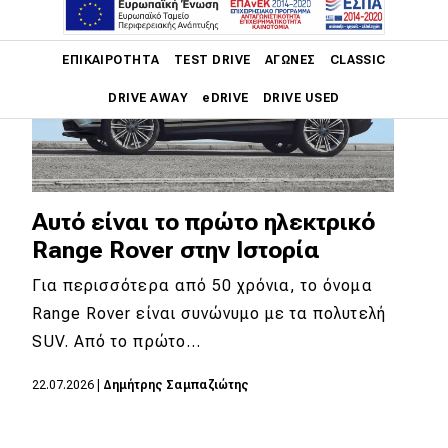
Main navigation
ΕΠΙΚΑΙΡΌΤΗΤΑ
TEST DRIVE
ΑΓΏΝΕΣ
CLASSIC
DRIVE AWAY
eDRIVE
DRIVE USED
Main navigation
Επικαιρότητα
Νέα μοντέλα
Αυτό είναι το πρώτο ηλεκτρικό
Range Rover στην Ιστορία
Πρωτότυπα
Για περισσότερα από 50 χρόνια, το όνομα
Ελλάδα
Range Rover είναι συνώνυμο με τα πολυτελή
Κόσμος
SUV. Από το πρώτο…
Τεχνολογία
22.07.2026
|
Δημήτρης Σαμπαζιώτης
Ασφάλεια
Αγορά