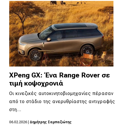
Απόψεις
Test Drive
Δοκιμή
Αποστολή
Συγκρίνουμε
XPeng GX: Ένα Range Rover σε
τιμή κοψοχρονιά
Αγώνες
Οι κινεζικές αυτοκινητοβιομηχανίες πέρασαν
Formula 1
από το στάδιο της ανερυθρίαστης αντιγραφής
στη…
WRC
Motorsport
06.02.2026
|
Δημήτρης Σαμπαζιώτης