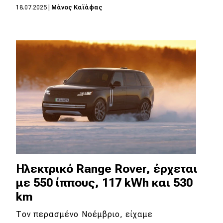
18.07.2025
|
Μάνος Καϊάφας
MOTO
Μεταχειρισμένο
Οδηγός αγοράς
Συμβουλές
Χρηστικά
Συμβουλές
Ηλεκτρικό Range Rover, έρχεται
ΚΤΕΟ
με 550 ίππους, 117 kWh και 530
Οδική βοήθεια
km
Τον περασμένο Νοέμβριο, είχαμε