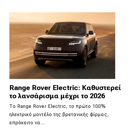
Eco
Νέα
Τεχνολογία
Mobility
Σταθμοί φόρτισης
Classic
Range Rover Electric: Καθυστερεί
το λανσάρισμα μέχρι το 2026
Νέα
Το Range Rover Electric, το πρώτο 100%
Παρουσιάσεις
ηλεκτρικό μοντέλο της βρετανικής φίρμας,
επρόκειτο να…
DRIVE Away