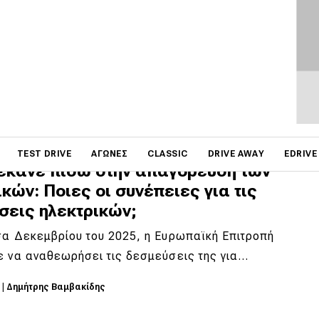
 περισσότερο απ’ όσο δηλώνουν
ύτερη μελέτη που έχει πραγματοποιηθεί ποτέ για τα
 hybrid ή -αν θέλετε- PHEV φέρνει…
6
|
Δημήτρης Βαμβακίδης
on
TEST DRIVE
ΑΓΏΝΕΣ
CLASSIC
DRIVE AWAY
EDRIVE
 έκανε πίσω στην απαγόρευση των
κών: Ποιες οι συνέπειες για τις
σεις ηλεκτρικών;
σα Δεκεμβρίου του 2025, η Ευρωπαϊκή Επιτροπή
ε να αναθεωρήσει τις δεσμεύσεις της για…
6
|
Δημήτρης Βαμβακίδης