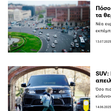
Συμβουλές
Πόσο 
ΚΤΕΟ
τα θ
Οδική βοήθεια
Νέα ευρ
εκπέμπ
eDRIVE
13.07.202
DRIVE USED
SUV: 
απειλ
Όσο πιο
κίνδυν
14.06.202