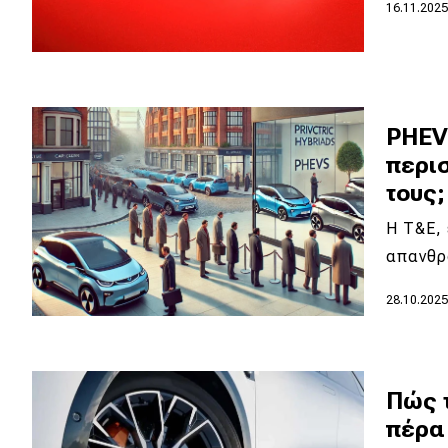
Αγώνες
16.11.202
Formula 1
WRC
Motorsport
PHEV:
περι
τους;
Eco
Η T&E, 
Νέα
απανθρ
Τεχνολογία
28.10.202
Mobility
Σταθμοί φόρτισης
Πώς τ
πέρα
Classic