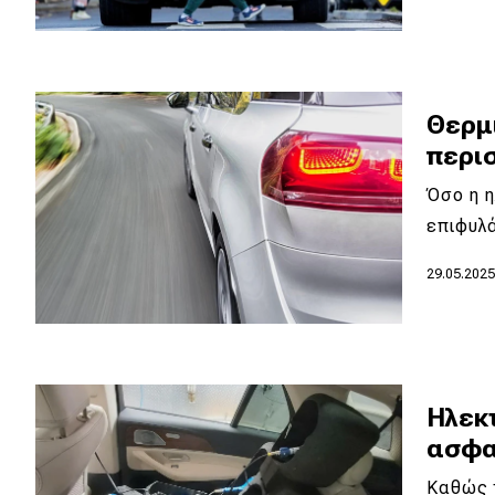
Θερμι
περι
Όσο η η
επιφυλά
29.05.202
Ηλεκ
ασφαλ
Καθώς 