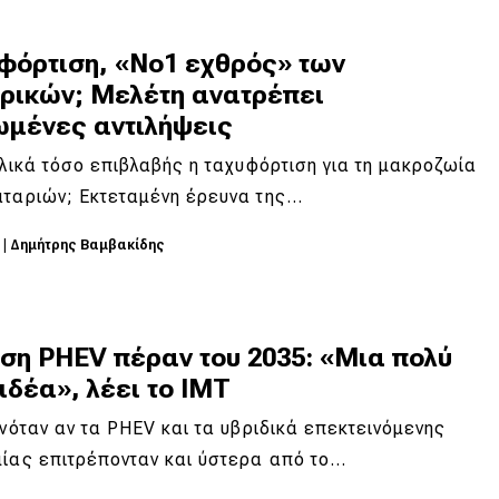
φόρτιση, «Νο1 εχθρός» των
τρικών; Μελέτη ανατρέπει
ωμένες αντιλήψεις
ελικά τόσο επιβλαβής η ταχυφόρτιση για τη μακροζωία
αταριών; Εκτεταμένη έρευνα της…
6
|
Δημήτρης Βαμβακίδης
ση PHEV πέραν του 2035: «Μια πολύ
ιδέα», λέει το IMT
ινόταν αν τα PHEV και τα υβριδικά επεκτεινόμενης
μίας επιτρέπονταν και ύστερα από το…