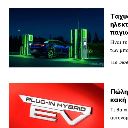
Κόσμος
Tαχυ
Τεχνολογία
ηλεκ
Ασφάλεια
παγι
Αγορά
Είναι τ
των μπ
Απόψεις
14.01.202
Test Drive
Δοκιμή
Πώλη
Αποστολή
κακή 
Συγκρίνουμε
Τι θα γ
αυτονο