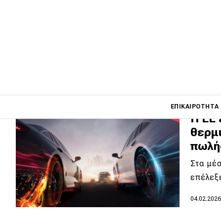
πολύ
Η μεγαλ
plug-in
23.02.202
Main navigati
ΕΠΙΚΑΙΡΌΤΗΤΑ
Η ΕΕ
θερμι
πωλή
Main navigation
Επικαιρότητα
Στα μέ
Νέα μοντέλα
επέλεξ
Πρωτότυπα
04.02.202
Ελλάδα