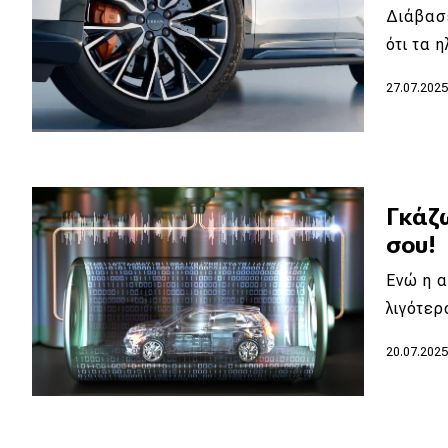
Διάβασ
Νέα
ότι τα
Παρουσιάσεις
27.07.202
DRIVE Away
MOTO
Γκάζω
σου!
Μεταχειρισμένο
Ενώ η α
Οδηγός αγοράς
λιγότερ
Συμβουλές
20.07.202
Χρηστικά