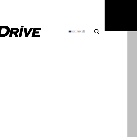
ει την οδική ασφάλεια; Στις ΗΠΑ, μια νέα…
6
|
Δημήτρης Βαμβακίδης
Search
Αναζήτηση
ές μεταφορές: καλύτερα με επέκταση
νομίας παρά BEV;
ναι το οικονομικό δυναμικό των ηλεκτρικών φορτηγών
κταση αυτονομίας; Αυτό ακριβώς το…
6
|
Δημήτρης Βαμβακίδης
in hybrid: άλλη μία απόδειξη ότι καίνε