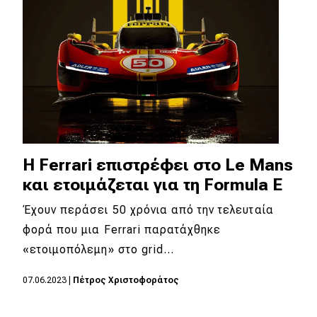
Απόψεις
Test Drive
Δοκιμή
Αποστολή
Συγκρίνουμε
Η Ferrari επιστρέφει στο Le Mans
και ετοιμάζεται για τη Formula E
Έχουν περάσει 50 χρόνια από την τελευταία
Αγώνες
φορά που μια Ferrari παρατάχθηκε
Formula 1
«ετοιμοπόλεμη» στο grid…
WRC
07.06.2023
|
Πέτρος Χριστοφοράτος
Motorsport