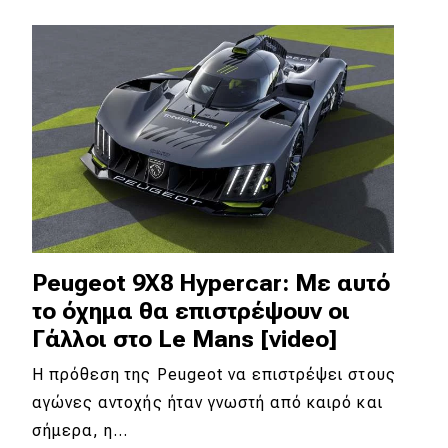
MOTO
Μεταχειρισμένο
Οδηγός αγοράς
Συμβουλές
Χρηστικά
Peugeot 9X8 Hypercar: Με αυτό
Συμβουλές
το όχημα θα επιστρέψουν οι
Γάλλοι στο Le Mans [video]
ΚΤΕΟ
H πρόθεση της Peugeot να επιστρέψει στους
Οδική βοήθεια
αγώνες αντοχής ήταν γνωστή από καιρό και
σήμερα, η…