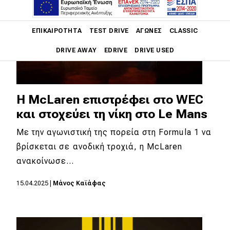
Main navigation
ΕΠΙΚΑΙΡΌΤΗΤΑ
TEST DRIVE
ΑΓΏΝΕΣ
CLASSIC
DRIVE AWAY
EDRIVE
DRIVE USED
Main navigation
Επικαιρότητα
Η McLaren επιστρέφει στο WEC
Νέα μοντέλα
και στοχεύει τη νίκη στο Le Mans
Πρωτότυπα
Με την αγωνιστική της πορεία στη Formula 1 να
βρίσκεται σε ανοδική τροχιά, η McLaren
Ελλάδα
ανακοίνωσε…
Κόσμος
15.04.2025
|
Μάνος Καϊάφας
Τεχνολογία
Ασφάλεια
Αγορά