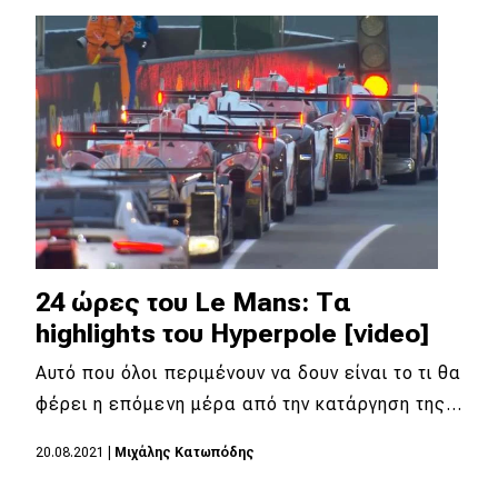
Eco
Νέα
Τεχνολογία
Mobility
Σταθμοί φόρτισης
24 ώρες του Le Mans: Τα
Classic
highlights του Hyperpole [video]
Νέα
Αυτό που όλοι περιμένουν να δουν είναι το τι θα
φέρει η επόμενη μέρα από την κατάργηση της…
Παρουσιάσεις
20.08.2021
|
Μιχάλης Κατωπόδης
DRIVE Away