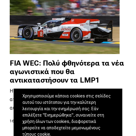
FIA WEC: Πολύ φθηνότερα τα νέα
αγωνιστικά που θα
αντικαταστήσουν τα LMP1
Η FIA λογικά διάλεξε το Le Mans για να
Χρησιμοποιούμε κάποια cookies στις σελίδες
αποκαλύψει τα σχέδιά της για το νέο τύπο
αυτού του ιστότοπου για την καλύτερη
αυτοκινήτου που θα…
λειτουργία και την ενημέρωσή σας. Εάν
επιλέξετε "Ενημερώθηκα", συναινείτε στη
χρήση όλων των cookies, διαφορετικά
16.06.2018
|
Mιχάλης Γεωργιάδης
μπορείτε να αποδεχτείτε μεμονωμένους
τύπους cookie.