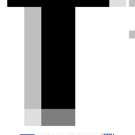
Ανάγκα και οι... Ελβετοί
πείθονται [video]
Η Ελβετία γυρίζει σελίδα σε μία από τις πιο
παράδοξες ιστορίες της ευρωπαϊκής
αυτοκίνησης. …
14.05.2026
|
Δημήτρης Βαμβακίδης