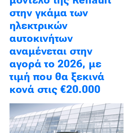
μοντέλο της Renault
στην γκάμα των
Eco
ηλεκτρικών
Νέα
αυτοκινήτων
Τεχνολογία
αναμένεται στην
Mobility
αγορά το 2026, με
Σταθμοί φόρτισης
τιμή που θα ξεκινά
Classic
κονά στις €20.000
Νέα
Παρουσιάσεις
DRIVE Away