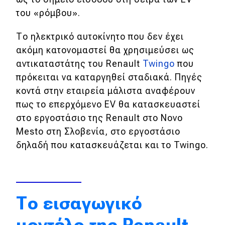
του «ρόμβου».
Απόψεις
Το ηλεκτρικό αυτοκίνητο που δεν έχει
ακόμη κατονομαστεί θα χρησιμεύσει ως
Test Drive
αντικαταστάτης του Renault
Twingo
που
Δοκιμή
πρόκειται να καταργηθεί σταδιακά. Πηγές
κοντά στην εταιρεία μάλιστα αναφέρουν
Αποστολή
πως το επερχόμενο EV θα κατασκευαστεί
Συγκρίνουμε
στο εργοστάσιο της Renault στο Novo
Mesto στη Σλοβενία, στο εργοστάσιο
δηλαδή που κατασκευάζεται και το Twingo.
Αγώνες
Formula 1
WRC
Το εισαγωγικό
Motorsport