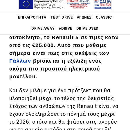
Main navigation
ΕΠΙΚΑΙΡΌΤΗΤΑ
TEST DRIVE
ΑΓΏΝΕΣ
CLASSIC
Εδώ και καιρό ξέρουμε πως η Renault,
DRIVE AWAY
eDRIVE
DRIVE USED
θα προσφέρει το νέο της μικρό
αυτοκίνητο, το Renault 5 σε τιμές κάτω
Main navigation
από τις €25.000. Αυτό που μάθαμε
Επικαιρότητα
σήμερα είναι πως στις σκέψεις των
Γάλλων
βρίσκεται η εξέλιξη ενός
Νέα μοντέλα
ακόμα πιο προσιτού ηλεκτρικού
Πρωτότυπα
μοντέλου.
Ελλάδα
Και δεν μιλάμε για ένα πρότζεκτ που θα
Κόσμος
υλοποιηθεί μέχρι το τέλος της δεκαετίας.
Τεχνολογία
Στόχος των ανθρώπων της Renault είναι να
έχουν ολοκληρώσει το πόνημά τους μέχρι
Ασφάλεια
το 2026, οπότε και θα φτάσει στις αγορές
Αγορά
ως το σημείο εισόδου στη σειρά των EV