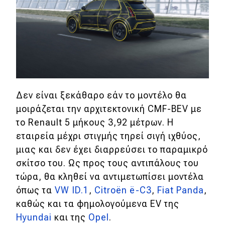
MOTO
Μεταχειρισμένο
Οδηγός αγοράς
Συμβουλές
Δεν είναι ξεκάθαρο εάν το μοντέλο θα
μοιράζεται την αρχιτεκτονική CMF-BEV με
το Renault 5 μήκους 3,92 μέτρων. Η
Χρηστικά
εταιρεία μέχρι στιγμής τηρεί σιγή ιχθύος,
μιας και δεν έχει διαρρεύσει το παραμικρό
Συμβουλές
σκίτσο του. Ως προς τους αντιπάλους του
ΚΤΕΟ
τώρα, θα κληθεί να αντιμετωπίσει μοντέλα
Οδική βοήθεια
όπως τα
VW ID.1
,
Citroën ë-C3
,
Fiat Panda
,
καθώς και τα φημολογούμενα EV της
Hyundai
και της
Opel
.