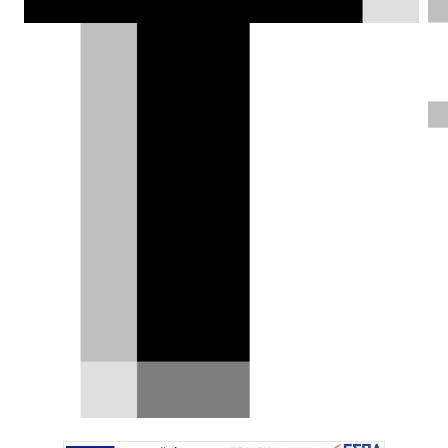
τάση δεν θα μπορούσε να απουσιάζει η
Renault.
Σπύρος Ντόκος |
14.11.2023