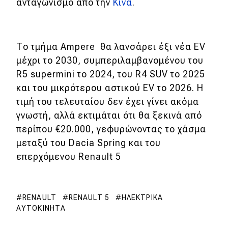
ανταγωνισμό από την
Κίνα
.
Το τμήμα Ampere θα λανσάρει έξι νέα EV
μέχρι το 2030, συμπεριλαμβανομένου του
R5 supermini το 2024, του R4 SUV το 2025
και του μικρότερου αστικού EV το 2026. Η
τιμή του τελευταίου δεν έχει γίνει ακόμα
γνωστή, αλλά εκτιμάται ότι θα ξεκινά από
περίπου €20.000, γεφυρώνοντας το χάσμα
μεταξύ του Dacia Spring και του
επερχόμενου Renault 5
RENAULT
RENAULT 5
ΗΛΕΚΤΡΙΚΆ
ΑΥΤΟΚΊΝΗΤΑ