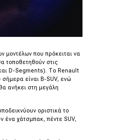
ων μοντέλων που πρόκειται να
θα τοποθετηθούν στις
και D-Segments). Το Renault
υ σήμερα είναι B-SUV, ενώ
θα ανήκει στη μεγάλη
υποδεικνύουν οριστικά το
ν ένα χάτσμπακ, πέντε SUV,