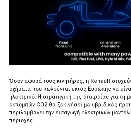
Συμβουλές
ΚΤΕΟ
Οδική βοήθεια
eDRIVE
DRIVE USED
Όσον αφορά τους κινητήρες, η Renault στοχεύε
οχήματα που πωλούνται εκτός Ευρώπης να είναι
ηλεκτρικό. Η στρατηγική της εταιρείας για τη
εκπομπών CO2 θα ξεκινήσει με υβριδικές προτ
περιλαμβάνει την εισαγωγή ηλεκτρικών μοντέ
περιοχές.