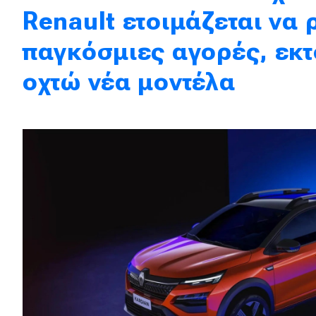
Renault ετοιμάζεται να ρ
Κόσμος
παγκόσμιες αγορές, εκ
Τεχνολογία
Ασφάλεια
οχτώ νέα μοντέλα
Αγορά
Απόψεις
Test Drive
Δοκιμή
Αποστολή
Συγκρίνουμε