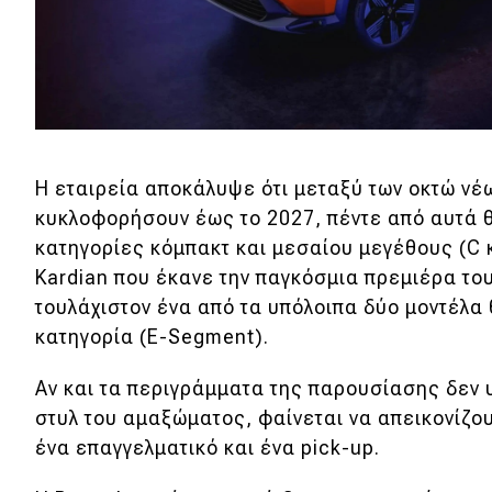
Αγώνες
Formula 1
WRC
Motorsport
Η εταιρεία αποκάλυψε ότι μεταξύ των οκτώ νέ
Eco
κυκλοφορήσουν έως το 2027, πέντε από αυτά 
κατηγορίες κόμπακτ και μεσαίου μεγέθους (C 
Νέα
Kardian που έκανε την παγκόσμια πρεμιέρα το
τουλάχιστον ένα από τα υπόλοιπα δύο μοντέλα 
Τεχνολογία
κατηγορία (E-Segment).
Mobility
Αν και τα περιγράμματα της παρουσίασης δεν 
Σταθμοί φόρτισης
στυλ του αμαξώματος, φαίνεται να απεικονίζου
ένα επαγγελματικό και ένα pick-up.
Classic