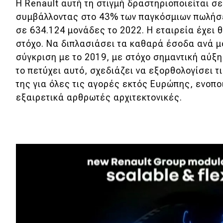
Η Renault αυτή τη στιγμή δραστηριοποιείται σ
Νέα
συμβάλλοντας στο 43% των παγκόσμιων πωλήσε
σε 634.124 μονάδες το 2022. Η εταιρεία έχει 
Παρουσιάσεις
στόχο. Nα διπλασιάσει τα καθαρά έσοδα ανά 
σύγκριση με το 2019, με στόχο σημαντική αύξη
DRIVE Away
το πετύχει αυτό, σχεδιάζει να εξορθολογίσει 
της για όλες τις αγορές εκτός Ευρώπης, ενοπο
MOTO
εξαιρετικά αρθρωτές αρχιτεκτονικές.
Μεταχειρισμένο
Οδηγός αγοράς
Συμβουλές
Χρηστικά