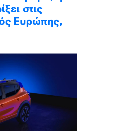
ίξει στις
τός Ευρώπης,