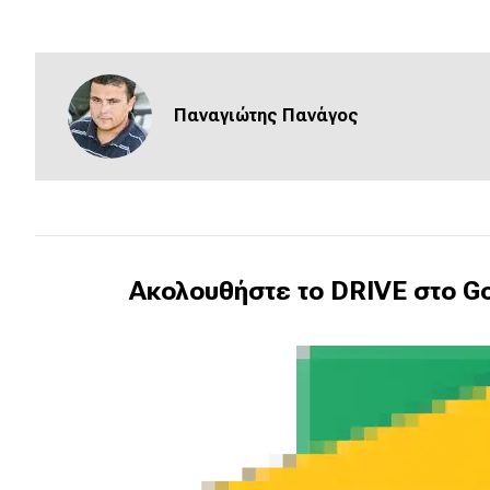
Κόσμος
Τεχνολογία
Ασφάλεια
Παναγιώτης Πανάγος
Αγορά
Απόψεις
Test Drive
Ακολουθήστε το DRIVE στο Go
Δοκιμή
Αποστολή
Συγκρίνουμε