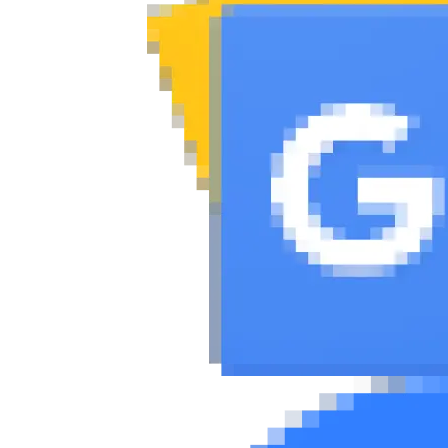
Αγώνες
Formula 1
WRC
Motorsport
Eco
Νέα
Τεχνολογία
Mobility
Σταθμοί φόρτισης
Classic