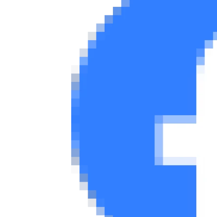
Νέα
Παρουσιάσεις
DRIVE Away
MOTO
Μεταχειρισμένο
Οδηγός αγοράς
Συμβουλές
Χρηστικά