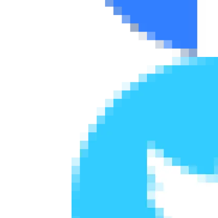
Συμβουλές
ΚΤΕΟ
Οδική βοήθεια
eDRIVE
DRIVE USED