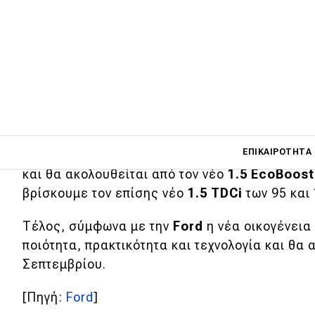
Η Ford προχώρησε σε ανανέωση των δύο
της, του 5θέσιο C-Max και του 7θέσιου Gr
Η νέα γενιά έχει δανειστεί αρκετά σχεδιαστικ
ανανεωμένο
Focus
, ενώ από το τελευταίο θα 
Main navigati
ΕΠΙΚΑΙΡΌΤΗΤΑ
κινητήρων. Στην βάση των βενζινοκινητήρων θα
και θα ακολουθείται από τον νέο
1.5 EcoBoost
βρίσκουμε τον επίσης νέο
1.5 TDCi
των 95 και 
Main navigation
Επικαιρότητα
Τέλος, σύμφωνα με την
Ford
η νέα οικογένεια
ποιότητα, πρακτικότητα και τεχνολογία και θα
Νέα μοντέλα
Σεπτεμβρίου.
Πρωτότυπα
[Πηγή:
Ford
]
Ελλάδα