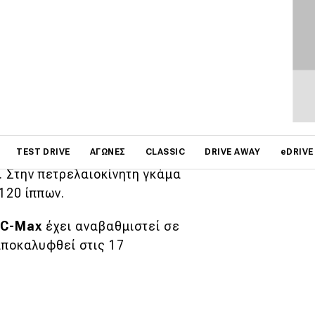
 μεσαίων πολυμορφικών
and C-Max.
ά χαρακτηριστικά από το
δανειστεί και την γκάμα
on
TEST DRIVE
ΑΓΏΝΕΣ
CLASSIC
DRIVE AWAY
eDRIVE
 βρίσκεται ο
1.0 EcoBoost
. Στην πετρελαιοκίνητη γκάμα
120 ίππων.
C-Max
έχει αναβαθμιστεί σε
 αποκαλυφθεί στις 17