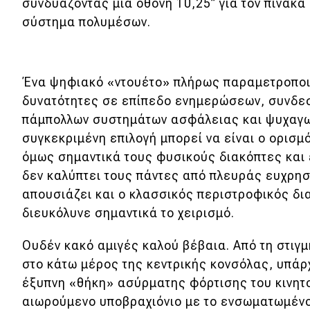
συνδυάζοντας μια οθόνη 10,25’’ για τον πίνακα 
σύστημα πολυμέσων.
Ένα ψηφιακό «ντουέτο» πλήρως παραμετροποιή
δυνατότητες σε επίπεδο ενημερώσεων, συνδεσ
πάμπολλων συστημάτων ασφάλειας και ψυχαγω
συγκεκριμένη επιλογή μπορεί να είναι ο ορισμό
όμως σημαντικά τους φυσικούς διακόπτες και
δεν καλύπτει τους πάντες από πλευράς ευχρησ
απουσιάζει και ο κλασσικός περιστροφικός δια
διευκόλυνε σημαντικά το χειρισμό.
Ουδέν κακό αμιγές καλού βέβαια. Από τη στιγ
στο κάτω μέρος της κεντρικής κονσόλας, υπάρχ
έξυπνη «θήκη» ασύρματης φόρτισης του κινητ
αιωρούμενο υποβραχιόνιο με το ενσωματωμένο