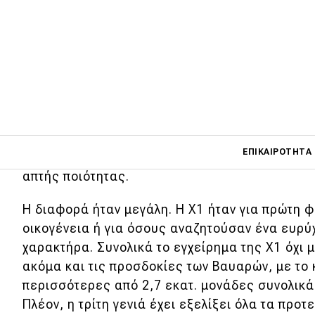
κατηγορία των οχημάτων ελευθέρου χρόνο
απόσταση από τη μεγαλύτερη X3 ήταν μεγ
χαώδης και παρεξηγηθώ.
Όχι τόσο αναφορικά με τις διαστάσεις αλλά κυρ
την ουσία... Η εικόνα άλλαξε άρδην στη δεύτερ
Υιοθετήθηκε η μετάδοση της κίνησης εμπρός γ
διατηρήθηκαν προφανώς οι τετρακίνητες, μεγά
Main navigati
ΕΠΙΚΑΙΡΌΤΗΤΑ
η καμπίνα, αλλά το κυριότερο, αναβαθμίστηκε 
απτής ποιότητας.
Η διαφορά ήταν μεγάλη. Η X1 ήταν για πρώτη φ
Main navigation
Επικαιρότητα
οικογένεια ή για όσους αναζητούσαν ένα ευρ
χαρακτήρα. Συνολικά το εγχείρημα της X1 όχι
Νέα μοντέλα
ακόμα και τις προσδοκίες των Βαυαρών, με το 
Πρωτότυπα
περισσότερες από 2,7 εκατ. μονάδες συνολικά
Πλέον, η τρίτη γενιά έχει εξελίξει όλα τα προ
Ελλάδα