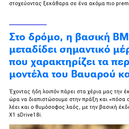
στοχεύοντας ξεκάθαρα σε ένα ακόμα πιο prem
Κόσμος
Τεχνολογία
Ασφάλεια
Στο δρόμο, η βασική B
Αγορά
μεταδίδει σημαντικό μέ
Απόψεις
που χαρακτηρίζει τα πε
μοντέλα του Βαυαρού κ
Test Drive
Δοκιμή
Έχοντας ήδη λοιπόν πάρει στα χέρια μας την 
Αποστολή
ώρα να διαπιστώσουμε στην πράξη και «πόσα α
λέει και ο θυμόσοφος λαός, με την βασική έκ
Συγκρίνουμε
X1 sDrive18i.