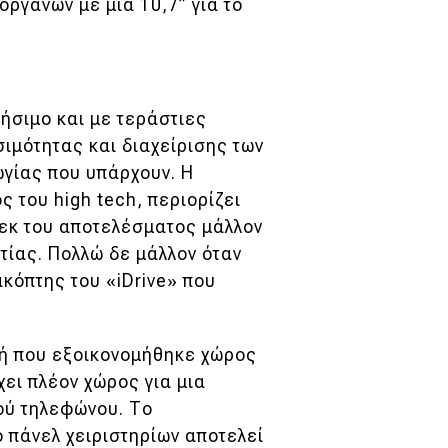
οργάνων με μια 10,7” για το
σιμο και με τεράστιες
ιμότητας και διαχείρισης των
γίας που υπάρχουν. Η
ς του high tech, περιορίζει
 εκ του αποτελέσματος μάλλον
τίας. Πολλώ δε μάλλον όταν
κόπτης του «iDrive» που
μή που εξοικονομήθηκε χώρος
ει πλέον χώρος για μια
ού τηλεφώνου. Το
 πάνελ χειριστηρίων αποτελεί