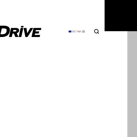
Search
αντάζει ως
Αναζήτηση
ορεκτικό
α
δεν έχει και μεγάλη σχέση
. Τότε, ουσιαστικά το
τολόγιο των Βαυαρών στην