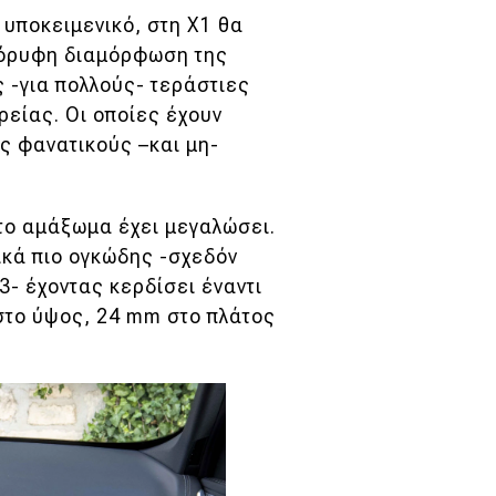
 υποκειμενικό, στη Χ1 θα
κόρυφη διαμόρφωση της
ς -για πολλούς- τεράστιες
ρείας. Οι οποίες έχουν
 φανατικούς –και μη-
 το αμάξωμα έχει μεγαλώσει.
ικά πιο ογκώδης -σχεδόν
- έχοντας κερδίσει έναντι
στο ύψος, 24 mm στο πλάτος