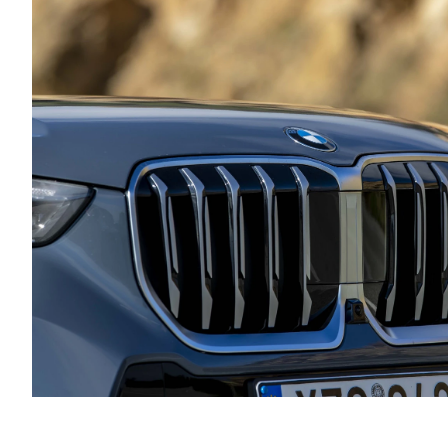
Αγώνες
Formula 1
WRC
Motorsport
Eco
Νέα
Τεχνολογία
Mobility
Σταθμοί φόρτισης
Classic