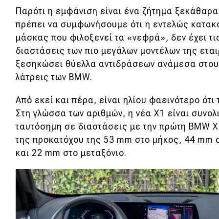
Παρότι η εμφάνιση είναι ένα ζήτημα ξεκάθαρα
Νέα
πρέπει να συμφωνήσουμε ότι η εντελώς κατα
Παρουσιάσεις
μάσκας που φιλοξενεί τα «νεφρά», δεν έχει τι
διαστάσεις των πιο μεγάλων μοντέλων της εται
ξεσηκώσει θύελλα αντιδράσεων ανάμεσα στους
DRIVE Away
λάτρεις των BMW.
MOTO
Από εκεί και πέρα, είναι ηλίου φαεινότερο ότι
Στη γλώσσα των αριθμών, η νέα X1 είναι συνολ
Μεταχειρισμένο
ταυτόσημη σε διαστάσεις με την πρώτη BMW Χ3
της προκατόχου της 53 mm στο μήκος, 44 mm 
Οδηγός αγοράς
και 22 mm στο μεταξόνιο.
Συμβουλές
Χρηστικά