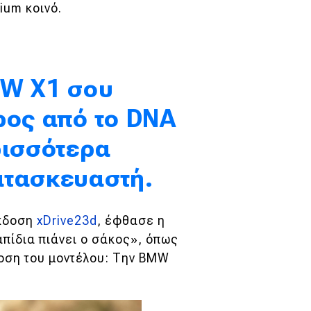
ium κοινό.
MW X1 σου
ρος από το DNA
ρισσότερα
ατασκευαστή.
έκδοση
xDrive23d
, έφθασε η
πίδια πιάνει ο σάκος», όπως
δοση του μοντέλου: Την BMW