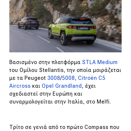
DRIVE Away
MOTO
Μεταχειρισμένο
Οδηγός αγοράς
Συμβουλές
Βασισμένο στην πλατφόρμα
STLA Medium
του Ομίλου Stellantis, την οποία μοιράζεται
με τα Peugeot
3008
/
5008
,
Citroën C5
Χρηστικά
Aircross
και
Opel Grandland
, έχει
σχεδιαστεί στην Ευρώπη και
Συμβουλές
συναρμολογείται στην Ιταλία, στο Melfi.
ΚΤΕΟ
Οδική βοήθεια
Τρίτο σε γενιά από το πρώτο Compass που