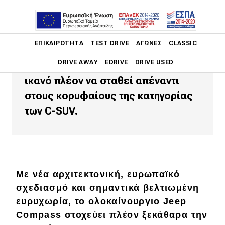
Η αμερικανική φίρμα του Ομίλου
Stellantis επιταχύνει τον ευρωπαϊκό
Main navigation
ΕΠΙΚΑΙΡΌΤΗΤΑ
TEST DRIVE
ΑΓΏΝΕΣ
CLASSIC
μετασχηματισμό της με ένα Jeep
DRIVE AWAY
EDRIVE
DRIVE USED
Compass πλήρως ανασχεδιασμένο,
ικανό πλέον να σταθεί απέναντι
Main navigation
στους κορυφαίους της κατηγορίας
Επικαιρότητα
των C-SUV.
Νέα μοντέλα
Πρωτότυπα
Ελλάδα
Με νέα αρχιτεκτονική, ευρωπαϊκό
Κόσμος
σχεδιασμό και σημαντικά βελτιωμένη
Τεχνολογία
ευρυχωρία, το ολοκαίνουργιο Jeep
Compass στοχεύει πλέον ξεκάθαρα την
Ασφάλεια