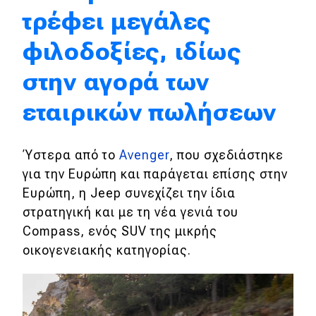
Motorsport
τρέφει μεγάλες
φιλοδοξίες, ιδίως
Eco
στην αγορά των
Νέα
εταιρικών πωλήσεων
Τεχνολογία
Mobility
Ύστερα από το
Avenger
, που σχεδιάστηκε
Σταθμοί φόρτισης
για την Ευρώπη και παράγεται επίσης στην
Ευρώπη, η Jeep συνεχίζει την ίδια
στρατηγική και με τη νέα γενιά του
Classic
Compass, ενός SUV της μικρής
οικογενειακής κατηγορίας.
Νέα
Παρουσιάσεις