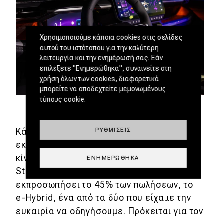
Χρησιμοποιούμε κάποια cookies στις σελίδες
αυτού του ιστότοπου για την καλύτερη
λειτουργία και την ενημέρωσή σας. Εάν
επιλέξετε "Ενημερώθηκα", συναινείτε στη
χρήση όλων των cookies, διαφορετικά
μπορείτε να αποδεχτείτε μεμονωμένους
τύπους cookie.
Κάτω από το καπό, δεν μας περιμένουν
ΡΥΘΜΊΣΕΙΣ
εκπλήξεις, συναντώντας συστήματα
κίνησης ήδη γνωστά από τον Όμιλο
ΕΝΗΜΕΡΏΘΗΚΑ
Stellantis. Πρώτο και κύριο, αυτό που θα
εκπροσωπήσει το 45% των πωλήσεων, το
e-Hybrid, ένα από τα δύο που είχαμε την
ευκαιρία να οδηγήσουμε. Πρόκειται για τον