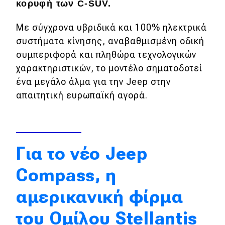
κορυφή των C-SUV.
Αγορά
Με σύγχρονα υβριδικά και 100% ηλεκτρικά
Απόψεις
συστήματα κίνησης, αναβαθμισμένη οδική
συμπεριφορά και πληθώρα τεχνολογικών
Test Drive
χαρακτηριστικών, το μοντέλο σηματοδοτεί
ένα μεγάλο άλμα για την Jeep στην
Δοκιμή
απαιτητική ευρωπαϊκή αγορά.
Αποστολή
Συγκρίνουμε
Για το νέο Jeep
Αγώνες
Compass, η
Formula 1
αμερικανική φίρμα
WRC
του Ομίλου Stellantis