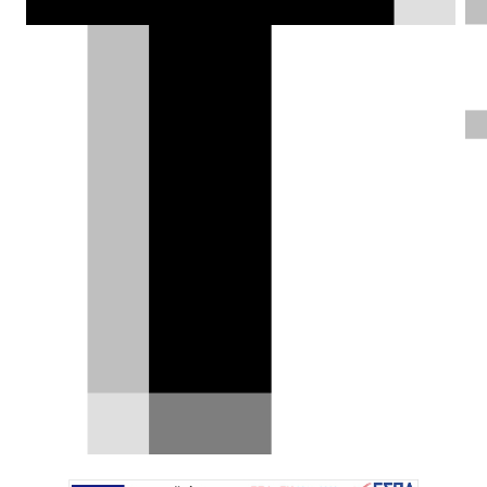
Νέο Jeep Compass: μεγάλη
έκπτωση και οκτώ χρόνια
εγγύηση από τη Βελμάρ
Μια ιδιαίτερα ανταγωνιστική εμπορική πρόταση
για όσους αναζητούν νέο SUV παρουσιάζει η
Βελμάρ,…
21.07.2026
|
DRIVE Team