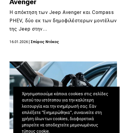
Avenger
Η απόκτηση των Jeep Avenger και Compass
PHEV, δύο εκ των δημοφιλέστερων μοντέλων
της Jeep στην…
16.01.2026
|
Σπύρος Ντόκος
Χρησιμοποιούμε κάποια cookies στις σελίδες
αυτού του ιστότοπου για την καλύτερη
λειτουργία και την ενημέρωσή σας. Εάν
επιλέξετε "Ενημερώθηκα", συναινείτε στη
χρήση όλων των cookies, διαφορετικά
μπορείτε να αποδεχτείτε μεμονωμένους
τύπους cookie.