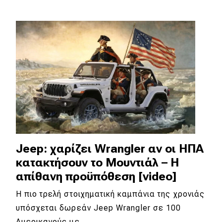
Eco
Νέα
Τεχνολογία
Mobility
Σταθμοί φόρτισης
Classic
Jeep: χαρίζει Wrangler αν οι ΗΠΑ
κατακτήσουν το Μουντιάλ – Η
Νέα
απίθανη προϋπόθεση [video]
Παρουσιάσεις
Η πιο τρελή στοιχηματική καμπάνια της χρονιάς
υπόσχεται δωρεάν Jeep Wrangler σε 100
DRIVE Away
Αμερικανούς με…