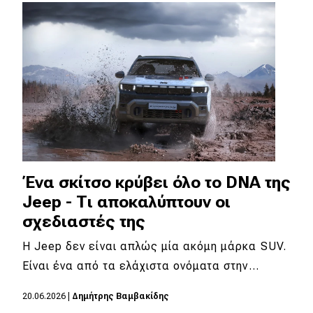
Απόψεις
Test Drive
Δοκιμή
Αποστολή
Συγκρίνουμε
Ένα σκίτσο κρύβει όλο το DNA της
Jeep - Τι αποκαλύπτουν οι
Αγώνες
σχεδιαστές της
Formula 1
Η Jeep δεν είναι απλώς μία ακόμη μάρκα SUV.
Είναι ένα από τα ελάχιστα ονόματα στην…
WRC
Motorsport
20.06.2026
|
Δημήτρης Βαμβακίδης