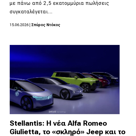
eDRIVE
με πάνω από 2,5 εκατομμύρια πωλήσεις
συγκαταλέγεται…
DRIVE USED
15.06.2026
|
Σπύρος Ντόκος
Stellantis: Η νέα Alfa Romeo
Giulietta, το «σκληρό» Jeep και το