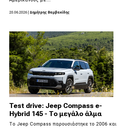
MOTO
20.06.2026
|
Δημήτρης Βαμβακίδης
Μεταχειρισμένο
Οδηγός αγοράς
Συμβουλές
Χρηστικά
Συμβουλές
ΚΤΕΟ
Test drive: Jeep Compass e-
Οδική βοήθεια
Hybrid 145 - Το μεγάλο άλμα
Το Jeep Compass παρουσιάστηκε το 2006 και