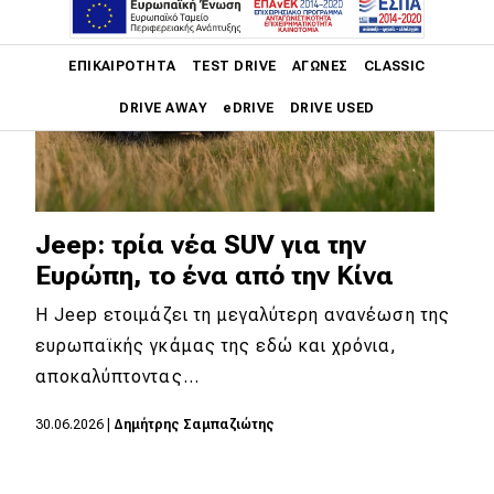
Main navigation
ΕΠΙΚΑΙΡΌΤΗΤΑ
TEST DRIVE
ΑΓΏΝΕΣ
CLASSIC
DRIVE AWAY
eDRIVE
DRIVE USED
Main navigation
Επικαιρότητα
Νέα μοντέλα
Jeep: τρία νέα SUV για την
Ευρώπη, το ένα από την Κίνα
Πρωτότυπα
Η Jeep ετοιμάζει τη μεγαλύτερη ανανέωση της
Ελλάδα
ευρωπαϊκής γκάμας της εδώ και χρόνια,
Κόσμος
αποκαλύπτοντας…
Τεχνολογία
30.06.2026
|
Δημήτρης Σαμπαζιώτης
Ασφάλεια
Αγορά