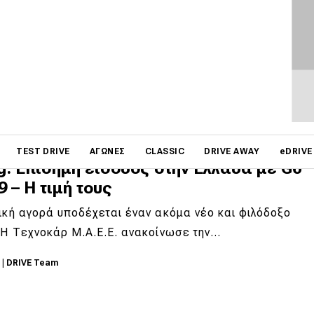
, Altius, Fortius
συχνή ερώτηση των υποψήφιων αγοραστών ηλεκτρικών
νήτων είναι πόσο μακριά μπορούν να…
6
|
Χρήστος Παπαχριστόπουλος
on
TEST DRIVE
ΑΓΏΝΕΣ
CLASSIC
DRIVE AWAY
eDRIVE
: Επίσημη είσοδος στην Ελλάδα με G6
9 – Η τιμή τους
ική αγορά υποδέχεται έναν ακόμα νέο και φιλόδοξο
 Η Τεχνοκάρ Μ.Α.Ε.Ε. ανακοίνωσε την…
5
|
DRIVE Team