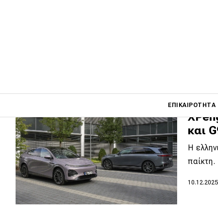
Citius
Η πιο 
αυτοκι
22.02.202
Main navigati
ΕΠΙΚΑΙΡΌΤΗΤΑ
XPeng
και G
Main navigation
Η ελλην
Επικαιρότητα
παίκτη.
Νέα μοντέλα
10.12.202
Πρωτότυπα
Ελλάδα