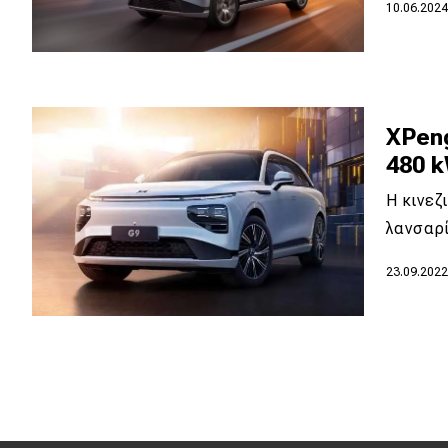
Αγώνες
10.06.202
Formula 1
WRC
Motorsport
XPeng
480 k
Eco
Η κινεζ
λανσαρί
Νέα
23.09.202
Τεχνολογία
Mobility
Σταθμοί φόρτισης
Classic