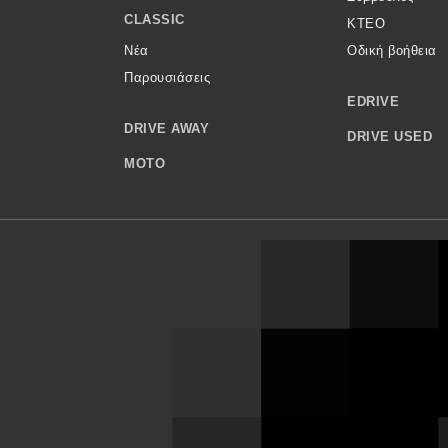
CLASSIC
ΚΤΕΟ
Νέα
Οδική βοήθεια
Παρουσιάσεις
EDRIVE
DRIVE AWAY
DRIVE USED
MOTO