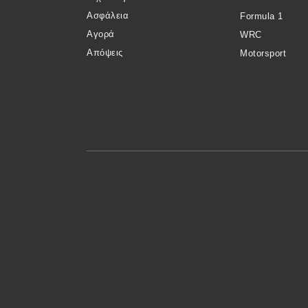
Συμβουλές
Ασφάλεια
Formula 1
ΚΤΕΟ
Αγορά
WRC
Οδική βοήθεια
Απόψεις
Motorsport
eDRIVE
DRIVE USED