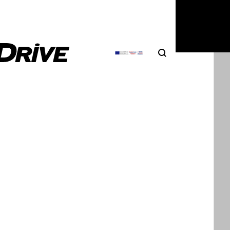
6
|
Δημήτρης Βαμβακίδης
Search
Αναζήτηση
g: ενημέρωση εξ αποστάσεως για
ωση των G6 και G9
ητα αντίδρασης των Κινέζων κατασκευαστών είναι
δεδομένη, της XPeng…
6
|
Δημήτρης Βαμβακίδης
drive: XPeng G9 Long Range Pro RWD –