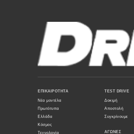
Νέα
Παρουσιάσεις
DRIVE Away
MOTO
Μεταχειρισμένο
Οδηγός αγοράς
Footer Menu
ΕΠΙΚΑΙΡΌΤΗΤΑ
TEST DRIVE
Συμβουλές
Νέα μοντέλα
Δοκιμή
Πρωτότυπα
Αποστολή
Ελλάδα
Συγκρίνουμε
Χρηστικά
Κόσμος
ΑΓΏΝΕΣ
Τεχνολογία