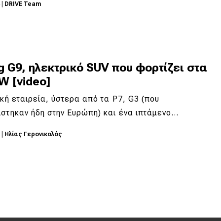
4
|
DRIVE Team
 G9, ηλεκτρικό SUV που φορτίζει στα
W [video]
ική εταιρεία, ύστερα από τα P7, G3 (που
στηκαν ήδη στην Ευρώπη) και ένα ιπτάμενο…
2
|
Ηλίας Γερονικολός