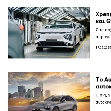
Κόσμος
Xpen
Τεχνολογία
και 
Ασφάλεια
Στις αρ
Αγορά
παραγω
Απόψεις
17.09.202
Test Drive
Δοκιμή
To Αu
Αποστολή
αυτοκ
Συγκρίνουμε
Η XPEN
αυτοκιν