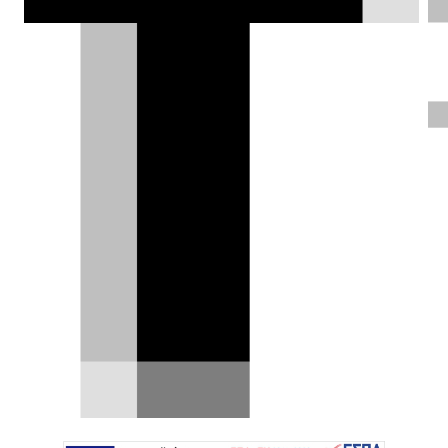
Κινέζοι: δεν αντιγράφουν μόνο
αυτοκίνητα αλλά και διαφημίσεις
(ξανά)
Το πιο πρόσφατο παράδειγμα αντιγραφής
αφορά μια εικόνα προώθησης του Wey V9X, η
οποία θυμίζει…
11.03.2026
|
Δημήτρης Βαμβακίδης