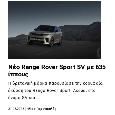
Απόψεις
Test Drive
Δοκιμή
Αποστολή
Συγκρίνουμε
Nέο Range Rover Sport SV με 635
ίππους
Αγώνες
Η βρετανική μάρκα παρουσίασε την κορυφαία
Formula 1
έκδοση του Range Rover Sport. Aκούει στο
όνομα SV και…
WRC
Motorsport
31.05.2023
|
Ηλίας Γερονικολός