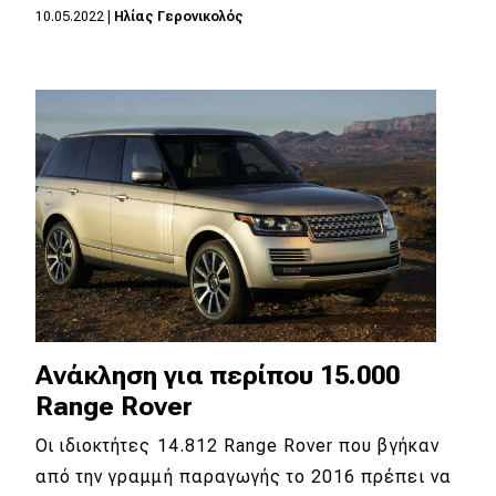
10.05.2022
|
Ηλίας Γερονικολός
MOTO
Μεταχειρισμένο
Οδηγός αγοράς
Συμβουλές
Χρηστικά
Συμβουλές
Ανάκληση για περίπου 15.000
ΚΤΕΟ
Range Rover
Οδική βοήθεια
Οι ιδιοκτήτες 14.812 Range Rover που βγήκαν
από την γραμμή παραγωγής το 2016 πρέπει να