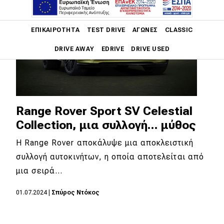
Main navigation
ΕΠΙΚΑΙΡΌΤΗΤΑ
TEST DRIVE
ΑΓΏΝΕΣ
CLASSIC
DRIVE AWAY
EDRIVE
DRIVE USED
Main navigation
Επικαιρότητα
Νέα μοντέλα
Range Rover Sport SV Celestial
Collection, μια συλλογή... μύθος
Πρωτότυπα
Η Range Rover αποκάλυψε μια αποκλειστική
Ελλάδα
συλλογή αυτοκινήτων, η οποία αποτελείται από
Κόσμος
μια σειρά…
Τεχνολογία
01.07.2024
|
Σπύρος Ντόκος
Ασφάλεια
Αγορά