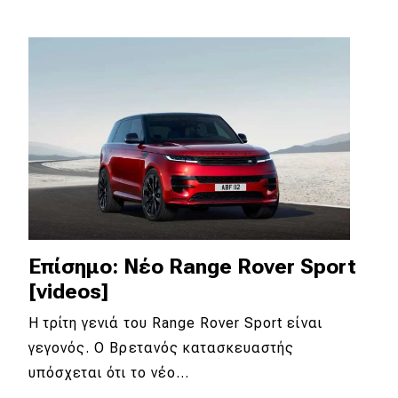
Eco
Νέα
Τεχνολογία
Mobility
Σταθμοί φόρτισης
Classic
Eπίσημο: Nέο Range Rover Sport
[videos]
Νέα
Η τρίτη γενιά του Range Rover Sport είναι
Παρουσιάσεις
γεγονός. Ο Βρετανός κατασκευαστής
υπόσχεται ότι το νέο…
DRIVE Away