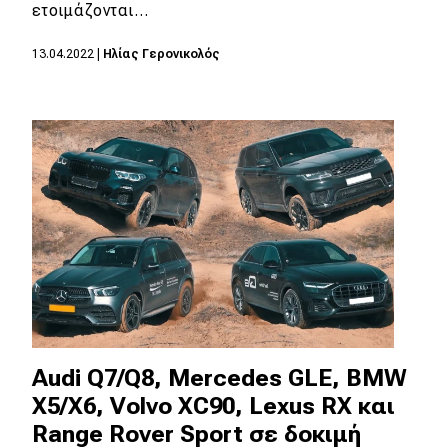
eDRIVE
ετοιμάζονται…
DRIVE USED
13.04.2022
|
Ηλίας Γερονικολός
Audi Q7/Q8, Mercedes GLE, BMW
X5/X6, Volvo XC90, Lexus RX και
Range Rover Sport σε δοκιμή