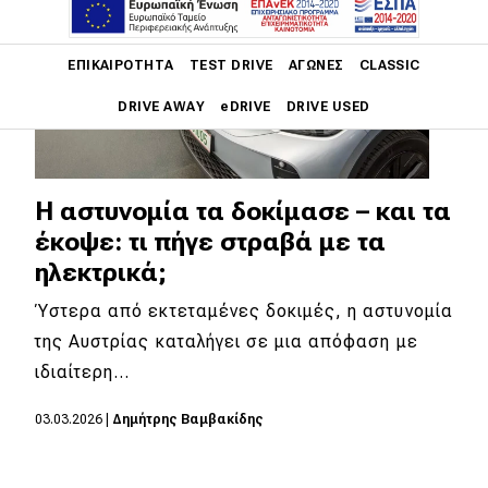
Main navigation
ΕΠΙΚΑΙΡΌΤΗΤΑ
TEST DRIVE
ΑΓΏΝΕΣ
CLASSIC
DRIVE AWAY
eDRIVE
DRIVE USED
Main navigation
Επικαιρότητα
Η αστυνομία τα δοκίμασε – και τα
Νέα μοντέλα
έκοψε: τι πήγε στραβά με τα
ηλεκτρικά;
Πρωτότυπα
Ύστερα από εκτεταμένες δοκιμές, η αστυνομία
Ελλάδα
της Αυστρίας καταλήγει σε μια απόφαση με
Κόσμος
ιδιαίτερη…
Τεχνολογία
03.03.2026
|
Δημήτρης Βαμβακίδης
Ασφάλεια
Αγορά