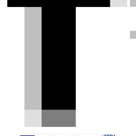
To Renault 5 E-tech γίνεται
περιπολικό! Στην Ελβετία...
Η ηλεκτροκίνηση κερδίζει συνεχώς έδαφος και
στους στόλους των δημόσιων υπηρεσιών της
Ευρώπης, με…
02.07.2026
|
Δημήτρης Βαμβακίδης