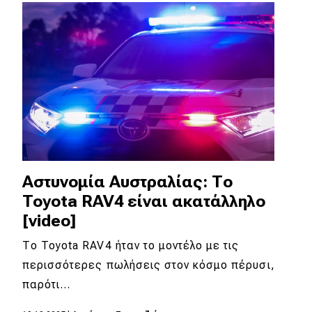
Απόψεις
Test Drive
Δοκιμή
Αποστολή
Συγκρίνουμε
Αστυνομία Αυστραλίας: Το
Toyota RAV4 είναι ακατάλληλο
Αγώνες
[video]
Formula 1
Το Toyota RAV4 ήταν το μοντέλο με τις
περισσότερες πωλήσεις στον κόσμο πέρυσι,
WRC
παρότι…
Motorsport