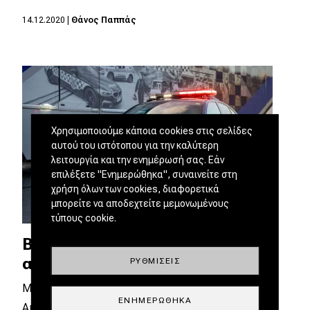
14.12.2020
|
Θάνος Παππάς
Χρησιμοποιούμε κάποια cookies στις σελίδες
αυτού του ιστότοπου για την καλύτερη
λειτουργία και την ενημέρωσή σας. Εάν
επιλέξετε "Ενημερώθηκα", συναινείτε στη
χρήση όλων των cookies, διαφορετικά
μπορείτε να αποδεχτείτε μεμονωμένους
τύπους cookie.
BMW M5 Competition για την
αστυνομία της Βικτώρια
ΡΥΘΜΊΣΕΙΣ
Μπορεί τα επιτρεπόμενα όρια ταχύτητας στην
ΕΝΗΜΕΡΏΘΗΚΑ
Αυστραλία να είναι ιδιαίτερα χαμηλά, όμως