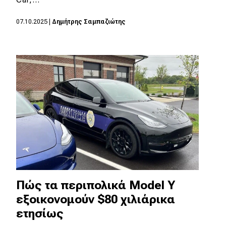
MOTO
07.10.2025
|
Δημήτρης Σαμπαζιώτης
Μεταχειρισμένο
Οδηγός αγοράς
Συμβουλές
Χρηστικά
Συμβουλές
ΚΤΕΟ
Πώς τα περιπολικά Model Y
Οδική βοήθεια
εξοικονομούν $80 χιλιάρικα
ετησίως