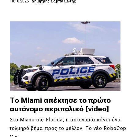
10.10.2025
|
Δημήτρης Σαμπαζιώτης
Eco
Νέα
Τεχνολογία
Mobility
Σταθμοί φόρτισης
Classic
Το Miami απέκτησε το πρώτο
Νέα
αυτόνομο περιπολικό [video]
Παρουσιάσεις
Στο Miami της Florida, η αστυνομία κάνει ένα
τολμηρό βήμα προς το μέλλον. Το νέο RoboCop
DRIVE Away
Car,…