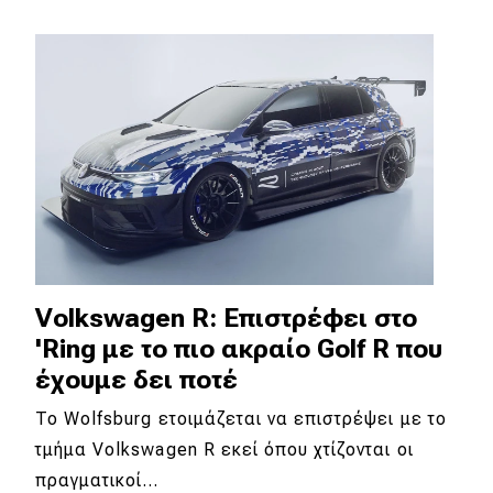
Απόψεις
Test Drive
Δοκιμή
Αποστολή
Συγκρίνουμε
Volkswagen R: Επιστρέφει στο
Αγώνες
'Ring με το πιο ακραίο Golf R που
έχουμε δει ποτέ
Formula 1
To Wolfsburg ετοιμάζεται να επιστρέψει με το
WRC
τμήμα Volkswagen R εκεί όπου χτίζονται οι
Motorsport
πραγματικοί…