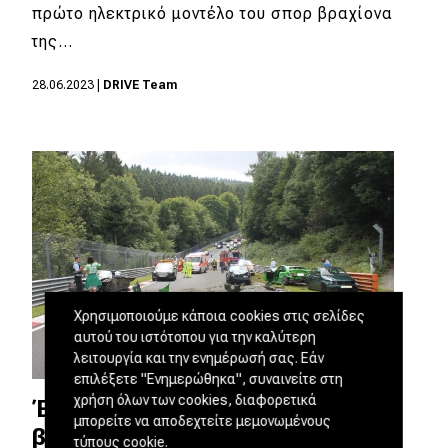
πρώτο ηλεκτρικό μοντέλο του σπορ βραχίονα
της…
28.06.2023
|
DRIVE Team
Χρησιμοποιούμε κάποια cookies στις σελίδες
αυτού του ιστότοπου για την καλύτερη
λειτουργία και την ενημέρωσή σας. Εάν
επιλέξετε "Ενημερώθηκα", συναινείτε στη
χρήση όλων των cookies, διαφορετικά
Έχεις αργό αυτοκίνητο; Ξέχνα τη
μπορείτε να αποδεχτείτε μεμονωμένους
βόλτα στο Nürburgring [video]
τύπους cookie.