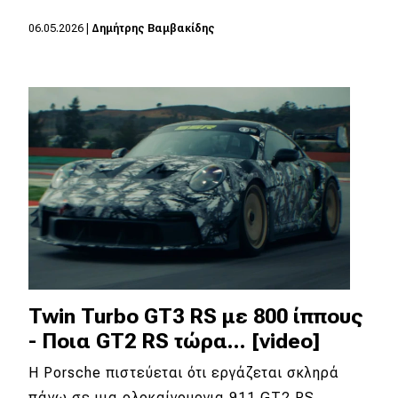
06.05.2026
|
Δημήτρης Βαμβακίδης
Eco
Νέα
Τεχνολογία
Mobility
Σταθμοί φόρτισης
Classic
Νέα
Twin Turbo GT3 RS με 800 ίππους
Παρουσιάσεις
- Ποια GT2 RS τώρα... [video]
Η Porsche πιστεύεται ότι εργάζεται σκληρά
DRIVE Away
πάνω σε μια ολοκαίνουργια 911 GT2 RS,