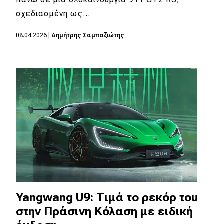
σχεδιασμένη ως…
MOTO
08.04.2026
|
Δημήτρης Σαμπαζιώτης
Μεταχειρισμένο
Οδηγός αγοράς
Συμβουλές
Χρηστικά
Συμβουλές
ΚΤΕΟ
Οδική βοήθεια
Yangwang U9: Τιμά το ρεκόρ του
στην Πράσινη Κόλαση με ειδική