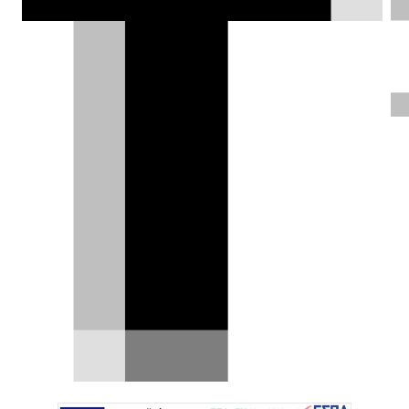
Η ηλεκτρική Mercedes-AMG CLA
45 γράφει Ιστορία στο
Nürburgring
Τι καλύτερο για το λανσάρισμα ενός νέου
μοντέλου από το να συνοδεύεται από ρεκόρ
γύρου στην πιο…
05.08.2026
|
Δημήτρης Σαμπαζιώτης