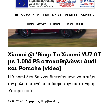
Main navigation
ΕΠΙΚΑΙΡΌΤΗΤΑ
TEST DRIVE
ΑΓΏΝΕΣ
CLASSIC
DRIVE AWAY
EDRIVE
DRIVE USED
Main navigation
Επικαιρότητα
Νέα μοντέλα
Xiaomi @ 'Ring: Το Xiaomi YU7 GT
με 1.004 PS αποκαθηλώνει Audi
Πρωτότυπα
και Porsche [video]
Ελλάδα
Η Xiaomi δεν δείχνει διατεθειμένη να παίξει
Κόσμος
τον ρόλο του «νέου παίκτη» στην αυτοκίνηση.
Τεχνολογία
Ύστερα από…
Ασφάλεια
19.05.2026
|
Δημήτρης Βαμβακίδης
Αγορά