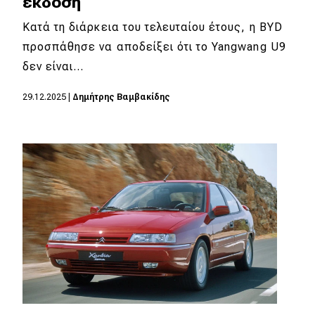
έκδοση
eDRIVE
Κατά τη διάρκεια του τελευταίου έτους, η BYD
DRIVE USED
προσπάθησε να αποδείξει ότι το Yangwang U9
δεν είναι…
29.12.2025
|
Δημήτρης Βαμβακίδης