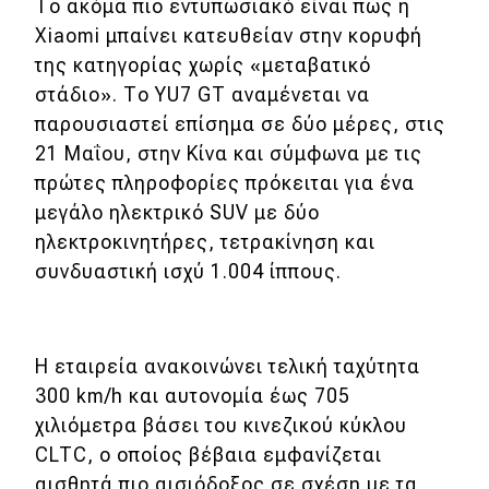
Το ακόμα πιο εντυπωσιακό είναι πως η
Συμβουλές
Xiaomi μπαίνει κατευθείαν στην κορυφή
της κατηγορίας χωρίς «μεταβατικό
στάδιο». Το YU7 GT αναμένεται να
Χρηστικά
παρουσιαστεί επίσημα σε δύο μέρες, στις
21 Μαΐου, στην Κίνα και σύμφωνα με τις
Συμβουλές
πρώτες πληροφορίες πρόκειται για ένα
ΚΤΕΟ
μεγάλο ηλεκτρικό SUV με δύο
Οδική βοήθεια
ηλεκτροκινητήρες, τετρακίνηση και
συνδυαστική ισχύ 1.004 ίππους.
eDRIVE
Η εταιρεία ανακοινώνει τελική ταχύτητα
DRIVE USED
300 km/h και αυτονομία έως 705
χιλιόμετρα βάσει του κινεζικού κύκλου
CLTC, ο οποίος βέβαια εμφανίζεται
αισθητά πιο αισιόδοξος σε σχέση με τα