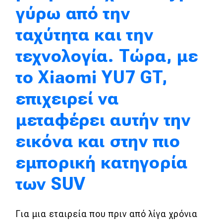
γύρω από την
Αποστολή
ταχύτητα και την
Συγκρίνουμε
τεχνολογία. Τώρα, με
Αγώνες
το Xiaomi YU7 GT,
Formula 1
επιχειρεί να
WRC
μεταφέρει αυτήν την
Motorsport
εικόνα και στην πιο
εμπορική κατηγορία
Eco
των SUV
Νέα
Τεχνολογία
Για μια εταιρεία που πριν από λίγα χρόνια