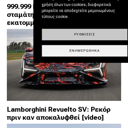
χρήση όλων των cookies, διαφορετικά
999.999 km σε Land Cruiser – Γιατί
μπορείτε να αποδεχτείτε μεμονωμένους
σταμάτησε πριν από το
τύπους cookie.
εκατομμύριο; [video]
ΡΥΘΜΊΣΕΙΣ
ΕΝΗΜΕΡΏΘΗΚΑ
Lamborghini Revuelto SV: Ρεκόρ
πριν καν αποκαλυφθεί [video]