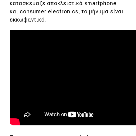
κατασκεύαζε αποκλειστικά smartphone
Mobility
και consumer electronics, το μήνυμα είναι
Σταθμοί φόρτισης
εκκωφαντικό.
Classic
Νέα
Παρουσιάσεις
DRIVE Away
MOTO
Μεταχειρισμένο
Οδηγός αγοράς