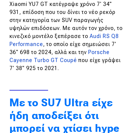
Επικαιρότητα
Xiaomi YU7 GT κατέγραψε χρόνο 7' 34"
931, επίδοση που του δίνει το νέο ρεκόρ
Νέα μοντέλα
στην κατηγορία των SUV παραγωγής
Πρωτότυπα
υψηλών επιδόσεων. Με αυτόν τον χρόνο, το
κινεζικό μοντέλο ξεπέρασε το
Audi RS Q8
Ελλάδα
Performance
, το οποίο είχε σημειώσει 7'
Κόσμος
36" 698 το 2024, αλλά και την
Porsche
Cayenne Turbo GT Coupé
που είχε γράψει
Τεχνολογία
7' 38" 925 το 2021.
Ασφάλεια
Αγορά
Απόψεις
Με το SU7 Ultra είχε
ήδη αποδείξει ότι
Test Drive
μπορεί να χτίσει hype
Δοκιμή