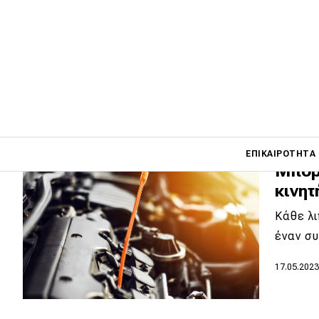
Το αυτο
κινητήρ
02.06.202
Main navigati
ΕΠΙΚΑΙΡΌΤΗΤΑ
Μπορ
κινητ
Main navigation
Κάθε λι
Επικαιρότητα
έναν συ
Νέα μοντέλα
17.05.202
Πρωτότυπα
Ελλάδα