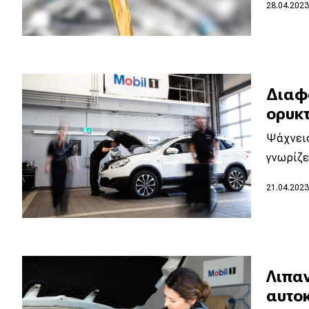
Αγώνες
28.04.202
Formula 1
WRC
Motorsport
Διαφ
ορυκτ
Eco
Ψάχνεις
γνωρίζε
Νέα
21.04.202
Τεχνολογία
Mobility
Σταθμοί φόρτισης
Λιπαν
αυτοκ
Classic