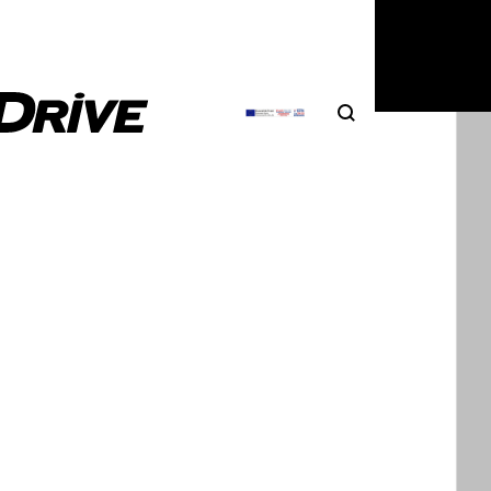
4
|
DRIVE Team
Search
Αναζήτηση
οντας τη στάθμη του λιπαντικού
τήρα
ντικό είναι απαραίτητο στοιχείο για την καλή
γία του κινητήρα και συνεπώς του…
3
|
DRIVE Team
 πότε να αλλάζω «λάδια»;