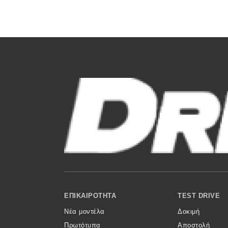
Συμβουλές
ΚΤΕΟ
Οδική βοήθεια
eDRIVE
DRIVE USED
Footer Menu
ΕΠΙΚΑΙΡΌΤΗΤΑ
TEST DRIVE
Νέα μοντέλα
Δοκιμή
Πρωτότυπα
Αποστολή