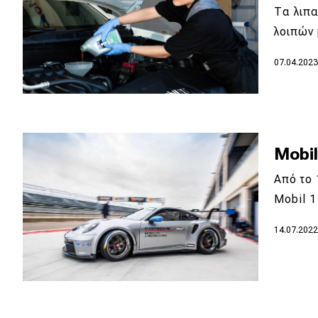
Tα λιπα
Νέα
λοιπών
Παρουσιάσεις
07.04.202
DRIVE Away
MOTO
Mobil
Μεταχειρισμένο
Από το 
Mobil 
Οδηγός αγοράς
14.07.202
Συμβουλές
Χρηστικά