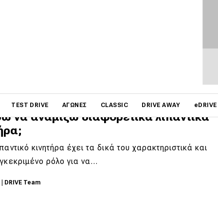
κίνητο δεν μπορεί να λειτουργήσει χωρίς λιπαντικό
α. Το «λάδι» εκτός του ότι λιπαίνει…
3
|
DRIVE Team
on
TEST DRIVE
ΑΓΏΝΕΣ
CLASSIC
DRIVE AWAY
eDRIVE
ώ να αναμίξω διαφορετικά λιπαντικά
ήρα;
παντικό κινητήρα έχει τα δικά του χαρακτηριστικά και
γκεκριμένο ρόλο για να…
3
|
DRIVE Team