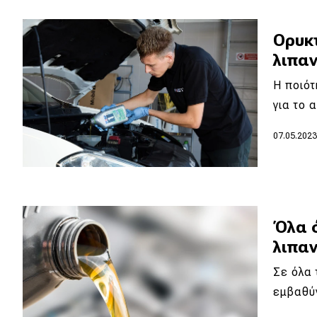
Κόσμος
Ορυκτ
Τεχνολογία
λιπαν
Ασφάλεια
Η ποιότ
Αγορά
για το 
Απόψεις
07.05.202
Test Drive
Δοκιμή
Όλα ό
Αποστολή
λιπαν
Συγκρίνουμε
Σε όλα 
εμβαθύν